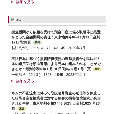
詳細を見る
MISC
捜査機関から依頼を受けて預金口座に係る取引停止措置
をとった金融機関の責任：東京地判令6年11月11日金判
1716号26頁
招待
私法判例リマークス 72 42 - 45 2026年3月
不法行為に基づく損害賠償債務の遅延損害金を民法405
条の適用又は類推適用により元本に組み入れることがで
きるか : 最判令和4 年1 月18 日民集76 巻1 号1 頁
査読
一橋法学 22 ( 3 ) 1523 - 1545 2023年11月
詳細を見る
ネムの不正流出に伴って取扱暗号資産の送信等を停止し
た暗号資産交換業者に対する顧客の損害賠償請求が棄却
された事例 : 東京地判令和3 年6 月25 日金判1625 号23
頁
査読