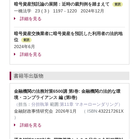
暗号資産預託論の展開：近時の裁判例を踏まえて
査読
一橋法学 23 ( 3 ) 1197 - 1220 2024年12月
詳細を見る
暗号資産交換業者に暗号資産を預託した利用者の法的地
位
査読
2024年6月
詳細を見る
書籍等出版物
金融機関の法務対策6500講 第I巻: 金融機関の法的な環
境・コンプライアンス 編 (第I巻)
（
担当：
分担執筆
範囲:
第11章 マネーローンダリング）
金融財政事情研究会 2026年1月
（
ISBN:
432217261X
）
詳細を見る