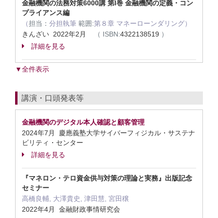
金融機関の法務対策6000講 第I巻 金融機関の定義・コン
プライアンス編
（
担当：
分担執筆
範囲:
第８章 マネーローンダリング）
きんざい 2022年2月
（
ISBN:
4322138519
）
詳細を見る
▼全件表示
講演・口頭発表等
金融機関のデジタル本人確認と顧客管理
2024年7月 慶應義塾大学サイバーフィジカル・サステナ
ビリティ・センター
詳細を見る
『マネロン・テロ資金供与対策の理論と実務』出版記念
セミナー
高橋良輔, 大澤貴史, 津田慧, 宮田穣
2022年4月 金融財政事情研究会