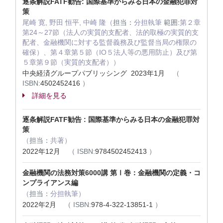
逐条解説FATF勧告: 国際基準からみる日本の金融犯罪対
策
尾崎 寛, 野田 恒平, 中崎 隆（
担当：
分担執筆
範囲:
第２章
第24～27節（法人の実質的支配者、法的取極の実質的支
配者、金融機関に対する監督義務及び監督当局の権限の
確保）、第４章第５節（IO５法人等の悪用防止）及び第
５章第９節（実質的支配者））
中央経済グループパブリッシング 2023年1月
（
ISBN:
4502452416
）
詳細を見る
逐条解説FATF勧告 : 国際基準からみる日本の金融犯罪対
策
（
担当：
共著）
2022年12月
（
ISBN:
9784502452413
）
金融機関の法務対策6000講 第Ⅰ巻：金融機関の定義・コ
ンプライアンス編
（
担当：
分担執筆）
2022年2月
（
ISBN:
978-4-322-13851-1
）