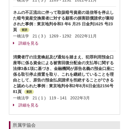
一橋法学 21 ( 3 ) 1269 - 1292 2022年11月
ネムの不正流出に伴って取扱暗号資産の送信等を停止し
た暗号資産交換業者に対する顧客の損害賠償請求が棄却
された事例 : 東京地判令和3 年6 月25 日金判1625 号23
頁
査読
一橋法学 21 ( 3 ) 1269 - 1292 2022年11月
詳細を見る
消費者庁の注意喚起及び通知を踏まえ、犯罪利用預金口
座等に係る資金による被害回復分配金の支払等に関する
法律3条1項に基づき、金融機関が原告名義の預金口座に
係る取引停止措置を取り、これを継続していることを理
由として、原告の預金払戻請求を拒絶することができる
と認められた事例 : 東京地判令和2年8月6日金法2156号
81頁
査読
一橋法学 21 ( 1 ) 119 - 141 2022年3月
詳細を見る
所属学協会