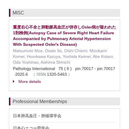
MISC
重度右心不全と肺動脈高血圧が併存しOsler病が疑われた
1剖検例(Autopsy Case of Severe Right Heart Failure
Accompanied by Pulmonary Arterial Hypertension
With Suspected Osler's Disease)
Matsumoto Moe, Osato So, Oishi Chiemi, Mizokami
Komei, Hosokawa Kazuya, Yoshida Keimei, Abe Kotaro,
Oda Yoshinao, Aishima Shinichi
Pathology International 75 ( 6 ) pin.70017 - pin.70017
2025.6
（
ISSN:
1320-5463
）
More details
Professional Memberships
日本肺高血圧・肺循環学会
日本心エコー図学会