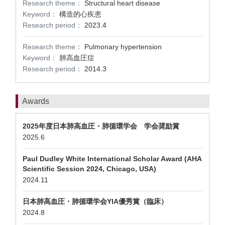
Research theme：
Structural heart disease
Keyword：
構造的心疾患
Research period：
2023.4
Research theme：
Pulmonary hypertension
Keyword：
肺高血圧症
Research period：
2014.3
Awards
2025年度日本肺高血圧・肺循環学会 学会奨励賞
2025.6
Paul Dudley White International Scholar Award (AHA
Scientific Session 2024, Chicago, USA)
2024.11
日本肺高血圧・肺循環学会YIA優秀賞（臨床）
2024.8