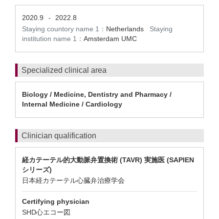
2020.9
2022.8
-
Staying countory name 1：
Netherlands
Staying
institution name 1：
Amsterdam UMC
Specialized clinical area
Biology / Medicine, Dentistry and Pharmacy /
Internal Medicine / Cardiology
Clinician qualification
経カテーテル的大動脈弁置換術 (TAVR) 実施医 (SAPIEN
シリーズ)
日本経カテーテル心臓弁治療学会
Certifying physician
SHD心エコー図