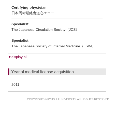
Certifying physician
日本周術期経食道心エコー
Specialist
The Japanese Circulation Society（JCS）
Specialist
The Japanese Society of Internal Medicine（JSIM）
▼display all
Year of medical license acquisition
2011
COPYRIGHT © KYUSHU UNIVERSITY. ALL RIGHTS RESERVED.