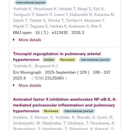
International journal
Yoshida K, Hosokawa K, Hiraide T, Akagi S, Ejiri K,
Taniguchi Y, Adachi S, Inami T, Nakanishi N, Kataoka M,
Satoh T, Tatebe S, Shinke T, Tomita H, Akazawa Y,
Higaki T, Tagawa K, Ishikita A, Asakawa S, Abe K
BMJ open 16 ( 3 ) e113430 2026.3
More details
Tricuspid regurgitation in pulmonary arterial
hypertension
Invited
Reviewed
International journal
Yoshida K., Bogaard H.J.
Ers Monograph 2025-September ( 109 ) 188 - 197
2025.9
（
ISSN:
2312508X
）
More details
Activated factor X inhibition ameliorates NF-κB-IL-6-
mediated perivascular inflammation and pulmonary
hypertension
Reviewed
International journal
Imakiire, S; Kimuro, K; Yoshida, K; Masaki, K; Izumi, R;
Imabayashi, M; Watanabe, T; Ishikawa, T; Hosokawa, K;
Matsushima, S; Hashimoto, T; Shinohara, K; Katsuki, S;