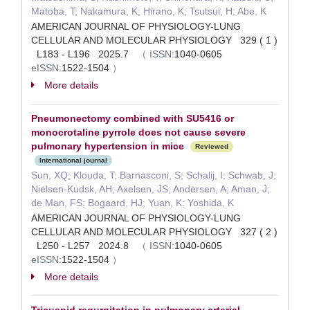
Matoba, T; Nakamura, K; Hirano, K; Tsutsui, H; Abe, K
AMERICAN JOURNAL OF PHYSIOLOGY-LUNG
CELLULAR AND MOLECULAR PHYSIOLOGY 329 ( 1 )
L183 - L196 2025.7
（
ISSN:
1040-0605
eISSN:
1522-1504
）
More details
Pneumonectomy combined with SU5416 or
monocrotaline pyrrole does not cause severe
pulmonary hypertension in mice
Reviewed
International journal
Sun, XQ; Klouda, T; Barnasconi, S; Schalij, I; Schwab, J;
Nielsen-Kudsk, AH; Axelsen, JS; Andersen, A; Aman, J;
de Man, FS; Bogaard, HJ; Yuan, K; Yoshida, K
AMERICAN JOURNAL OF PHYSIOLOGY-LUNG
CELLULAR AND MOLECULAR PHYSIOLOGY 327 ( 2 )
L250 - L257 2024.8
（
ISSN:
1040-0605
eISSN:
1522-1504
）
More details