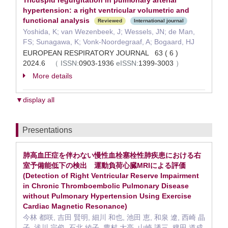
Tricuspid regurgitation in pulmonary arterial
hypertension: a right ventricular volumetric and
functional analysis
Reviewed
International journal
Yoshida, K; van Wezenbeek, J; Wessels, JN; de Man,
FS; Sunagawa, K; Vonk-Noordegraaf, A; Bogaard, HJ
EUROPEAN RESPIRATORY JOURNAL 63 ( 6 )
2024.6
（
ISSN:
0903-1936
eISSN:
1399-3003
）
More details
▼display all
Presentations
肺高血圧症を伴わない慢性血栓塞栓性肺疾患における右
室予備能低下の検出 運動負荷心臓MRIによる評価
(Detection of Right Ventricular Reserve Impairment
in Chronic Thromboembolic Pulmonary Disease
without Pulmonary Hypertension Using Exercise
Cardiac Magnetic Resonance)
今林 都咲, 吉田 賢明, 細川 和也, 池田 恵, 和泉 遼, 西崎 晶
子, 浅川 宗俊, 石北 綾子, 豊村 大亮, 山崎 誘三, 稗田 道成,