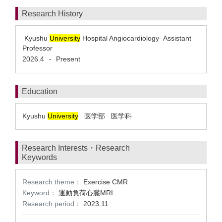
Research History
Kyushu
University
Hospital Angiocardiology Assistant
Professor
2026.4
Present
-
Education
Kyushu
University
医学部 医学科
Research Interests・Research
Keywords
Research theme：
Exercise CMR
Keyword：
運動負荷心臓MRI
Research period：
2023.11