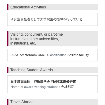
Educational Activities
研究室責任者として大学院生の指導を行っている
Visiting, concurrent, or part-time
lecturers at other universities,
institutions, etc.
2023 Amsterdam UMC
Classification:
Affiliate faculty
Teaching Student Awards
日本肺高血圧・肺循環学会 YIA臨床最優秀賞
Name of award-winning student：
今林都咲
Travel Abroad