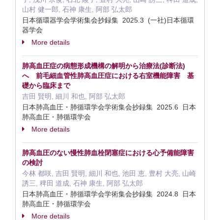
山村 健一郎, 石神 康生, 阿部 弘太郎
日本循環器学会学術集会抄録集 2025.3 (一社)日本循環
器学会
More details
肺高血圧症の病態形成機構の解明から治療法(診断法)
へ 前毛細血管性肺高血圧症における右室機能障害 基
礎から臨床まで
吉田 賢明, 細川 和也, 阿部 弘太郎
日本肺高血圧・肺循環学会学術集会抄録集 2025.6 日本
肺高血圧・肺循環学会
More details
肺高血圧のない慢性肺血栓閉塞症における心予備能障害
の検討
今林 都咲, 吉田 賢明, 細川 和也, 池田 恵, 豊村 大亮, 山崎
誘三, 稗田 道成, 石神 康生, 阿部 弘太郎
日本肺高血圧・肺循環学会学術集会抄録集 2024.8 日本
肺高血圧・肺循環学会
More details