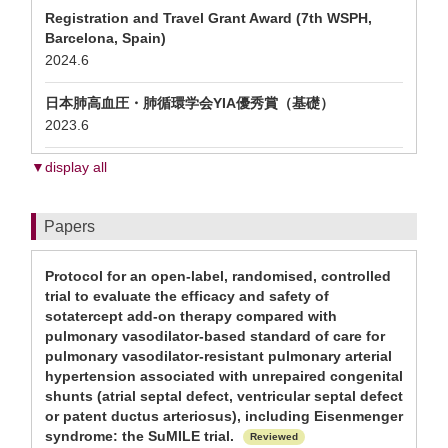
Registration and Travel Grant Award (7th WSPH,
Barcelona, Spain)
2024.6
日本肺高血圧・肺循環学会YIA優秀賞（基礎）
2023.6
▼display all
Papers
Protocol for an open-label, randomised, controlled
trial to evaluate the efficacy and safety of
sotatercept add-on therapy compared with
pulmonary vasodilator-based standard of care for
pulmonary vasodilator-resistant pulmonary arterial
hypertension associated with unrepaired congenital
shunts (atrial septal defect, ventricular septal defect
or patent ductus arteriosus), including Eisenmenger
syndrome: the SuMILE trial.
Reviewed