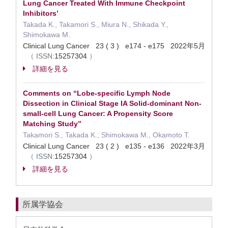
Lung Cancer Treated With Immune Checkpoint
Inhibitors’
Takada K., Takamori S., Miura N., Shikada Y.,
Shimokawa M.
Clinical Lung Cancer 23 ( 3 ) e174 - e175 2022年5月
（
ISSN:
15257304
）
詳細を見る
Comments on “Lobe-specific Lymph Node
Dissection in Clinical Stage IA Solid-dominant Non-
small-cell Lung Cancer: A Propensity Score
Matching Study”
Takamori S., Takada K., Shimokawa M., Okamoto T.
Clinical Lung Cancer 23 ( 2 ) e135 - e136 2022年3月
（
ISSN:
15257304
）
詳細を見る
所属学協会