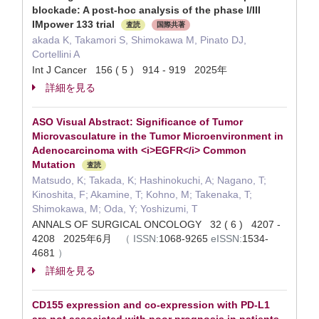
blockade: A post-hoc analysis of the phase I/III
IMpower 133 trial
査読
国際共著
akada K, Takamori S, Shimokawa M, Pinato DJ,
Cortellini A
Int J Cancer 156 ( 5 ) 914 - 919 2025年
詳細を見る
ASO Visual Abstract: Significance of Tumor
Microvasculature in the Tumor Microenvironment in
Adenocarcinoma with <i>EGFR</i> Common
Mutation
査読
Matsudo, K; Takada, K; Hashinokuchi, A; Nagano, T;
Kinoshita, F; Akamine, T; Kohno, M; Takenaka, T;
Shimokawa, M; Oda, Y; Yoshizumi, T
ANNALS OF SURGICAL ONCOLOGY 32 ( 6 ) 4207 -
4208 2025年6月
（
ISSN:
1068-9265
eISSN:
1534-
4681
）
詳細を見る
CD155 expression and co-expression with PD-L1