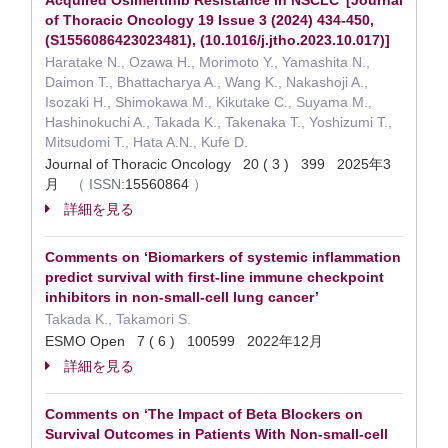
Acquired Osimertinib Resistance in NSCLC’ [Journal
of Thoracic Oncology 19 Issue 3 (2024) 434-450,
(S1556086423023481), (10.1016/j.jtho.2023.10.017)]
Haratake N., Ozawa H., Morimoto Y., Yamashita N.,
Daimon T., Bhattacharya A., Wang K., Nakashoji A.,
Isozaki H., Shimokawa M., Kikutake C., Suyama M.,
Hashinokuchi A., Takada K., Takenaka T., Yoshizumi T.,
Mitsudomi T., Hata A.N., Kufe D.
Journal of Thoracic Oncology 20 ( 3 ) 399 2025年3
月
（
ISSN:
15560864
）
詳細を見る
Comments on ‘Biomarkers of systemic inflammation
predict survival with first-line immune checkpoint
inhibitors in non-small-cell lung cancer’
Takada K., Takamori S.
ESMO Open 7 ( 6 ) 100599 2022年12月
詳細を見る
Comments on ‘The Impact of Beta Blockers on
Survival Outcomes in Patients With Non-small-cell