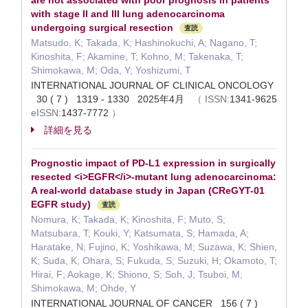
are not associated with poor prognosis in patients
with stage II and III lung adenocarcinoma
undergoing surgical resection
査読
Matsudo, K; Takada, K; Hashinokuchi, A; Nagano, T;
Kinoshita, F; Akamine, T; Kohno, M; Takenaka, T;
Shimokawa, M; Oda, Y; Yoshizumi, T
INTERNATIONAL JOURNAL OF CLINICAL ONCOLOGY
30 ( 7 ) 1319 - 1330 2025年4月
（
ISSN:
1341-9625
eISSN:
1437-7772
）
詳細を見る
Prognostic impact of PD-L1 expression in surgically
resected <i>EGFR</i>-mutant lung adenocarcinoma:
A real-world database study in Japan (CReGYT-01
EGFR study)
査読
Nomura, K; Takada, K; Kinoshita, F; Muto, S;
Matsubara, T; Kouki, Y; Katsumata, S; Hamada, A;
Haratake, N; Fujino, K; Yoshikawa, M; Suzawa, K; Shien,
K; Suda, K; Ohara, S; Fukuda, S; Suzuki, H; Okamoto, T;
Hirai, F; Aokage, K; Shiono, S; Soh, J; Tsuboi, M;
Shimokawa, M; Ohde, Y
INTERNATIONAL JOURNAL OF CANCER 156 ( 7 )