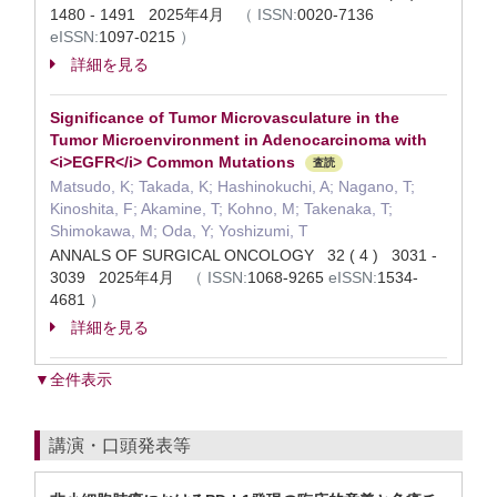
1480 - 1491 2025年4月
（
ISSN:
0020-7136
eISSN:
1097-0215
）
詳細を見る
Significance of Tumor Microvasculature in the
Tumor Microenvironment in Adenocarcinoma with
<i>EGFR</i> Common Mutations
査読
Matsudo, K; Takada, K; Hashinokuchi, A; Nagano, T;
Kinoshita, F; Akamine, T; Kohno, M; Takenaka, T;
Shimokawa, M; Oda, Y; Yoshizumi, T
ANNALS OF SURGICAL ONCOLOGY 32 ( 4 ) 3031 -
3039 2025年4月
（
ISSN:
1068-9265
eISSN:
1534-
4681
）
詳細を見る
▼全件表示
講演・口頭発表等