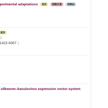
xperimental adaptations
査読
国際共著
国際誌
査読
 J
1422-0067
）
 in silkworm–baculovirus expression vector system
）