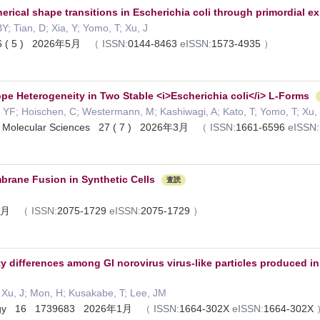
rical shape transitions in Escherichia coli through primordial e
Y; Tian, D; Xia, Y; Yomo, T; Xu, J
 46 ( 5 ) 2026年5月
（
ISSN:
0144-8463
eISSN:
1573-4935
）
pe Heterogeneity in Two Stable <i>Escherichia coli</i> L-Forms
, YF; Hoischen, C; Westermann, M; Kashiwagi, A; Kato, T; Yomo, T; Xu,
l of Molecular Sciences 27 ( 7 ) 2026年3月
（
ISSN:
1661-6596
eISSN:
brane Fusion in Synthetic Cells
査読
6年2月
（
ISSN:
2075-1729
eISSN:
2075-1729
）
ity differences among GI norovirus virus-like particles produced
 Xu, J; Mon, H; Kusakabe, T; Lee, JM
biology 16 1739683 2026年1月
（
ISSN:
1664-302X
eISSN:
1664-302X