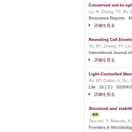
Conserved rod-to-sphe
Lu, H; Zhang, YY; Xu, B
Bioscience Reports
詳細を見る
Revealing Cell Envelo
Xu, BY; Zhang, YY; Liu
International Journa
詳細を見る
Light-Controlled Mem
Xu, BY; Caliari, A; Xu, J
Life 16 ( 2 ) 202
詳細を見る
Structural and stabil
査読
Tsurumi, Y; Masuda, A;
Frontiers in Micro