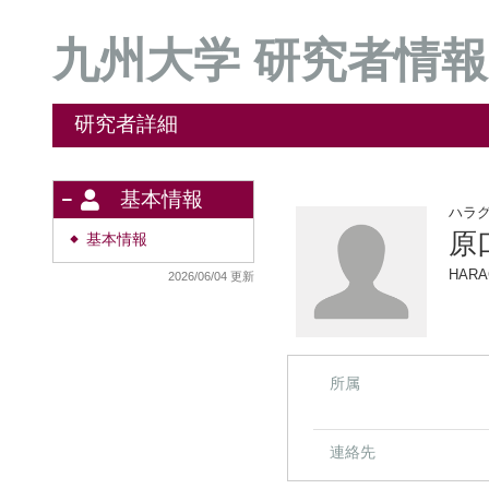
九州大学 研究者情報
研究者詳細
基本情報
ハラ
原
基本情報
◆
HARA
2026/06/04 更新
所属
連絡先