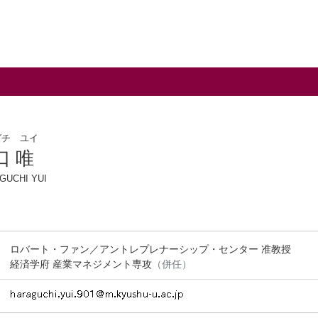
グチ ユイ
口 唯
GUCHI YUI
ロバート・ファン／アントレプレナーシップ・センター 准教授
経済学府 産業マネジメント専攻
（併任）