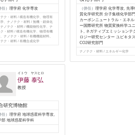
併任）
理学府 化学専攻
（併任）
理学府 化学専攻, 先導
質化学研究所 分子集積化学部門
テク・材料 / 構造有機化学、物理有
カーボンニュートラル・エネル
学、ナノテク・材料 / 無機・錯体化
ー国際研究所 物質変換科学ユ
ナノテク・材料 / 機能物性化学、ナ
ト, ネガティブエミッションテ
ク・材料 / 構造有機化学、物理有機
、ナノテク・材料 / 有機機能材料、
ロジー研究センター ユビキタ
テク・材料 / 有機合成化学
CO2研究部門
ナノテク・材料 / エネルギー化学
イトウ ヤスヒロ
伊藤 泰弘
教授
合研究博物館
併任）
理学府 地球惑星科学専攻,
学部 地球惑星科学科