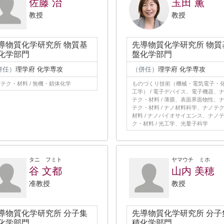
佐藤 治
玉田 薫
教授
教授
導物質化学研究所 物質基
先導物質化学研究所 物質
化学部門
盤化学部門
併任）
理学府 化学専攻
（併任）
理学府 化学専攻
テク・材料 / 無機・錯体化学
ものづくり技術（機械・電気電子・
工学） / 電子デバイス、電子機器、
テク・材料 / 薄膜、表面界面物性、
テク・材料 / ナノ材料科学、ナノテ
材料 / ナノバイオサイエンス、ナノ
ク・材料 / 光工学、光量子科学
タニ フミト
ヤマウチ ミホ
谷 文都
山内 美穂
准教授
教授
導物質化学研究所 分子集
先導物質化学研究所 分子
化学部門
積化学部門