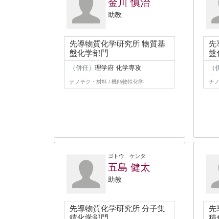
金川 慎治
助教
先導物質化学研究所 物質基
先
盤化学部門
盤
（併任）
理学府 化学専攻
（
ナノテク・材料 / 機能物性化学
ナノ
ゴトウ ケンタ
五島 健太
助教
先導物質化学研究所 分子集
先
積化学部門
積