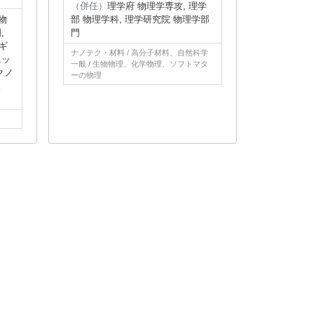
（併任）
理学府 物理学専攻, 理学
物
部 物理学科, 理学研究院 物理学部
,
門
ギ
ナノテク・材料 / 高分子材料、自然科学
ニッ
一般 / 生物物理、化学物理、ソフトマタ
クノ
ーの物理
ス