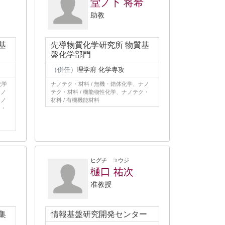
堂ノ下 将希
助教
基
先導物質化学研究所 物質基
盤化学部門
（併任）
理学府 化学専攻
化学
ナノテク・材料 / 無機・錯体化学、ナノ
ナノ
テク・材料 / 機能物性化学、ナノテク・
ナノ
材料 / 有機機能材料
ク・
テ
ヒグチ ユウジ
樋口 祐次
准教授
集
情報基盤研究開発センター