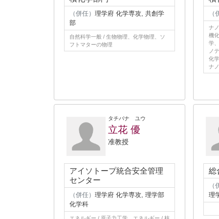
（併任）
理学府 化学専攻, 共創学
（
部
ナノ
機化
自然科学一般 / 生物物理、化学物理、ソ
学、
フトマターの物理
ノテ
化学
ナノ
タチバナ ユウ
立花 優
准教授
アイソトープ統合安全管理
総
センター
（
（併任）
理学府 化学専攻, 理学部
理
化学科
エネルギー / 原子力工学、エネルギー / 核