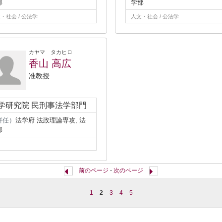
部
学部
・社会 / 公法学
人文・社会 / 公法学
カヤマ タカヒロ
香山 高広
准教授
学研究院 民刑事法学部門
併任）
法学府 法政理論専攻, 法
部
前のページ
-
次のページ
1
2
3
4
5