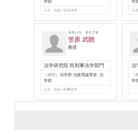
学部
学
人文・社会 / 社会法学
人文
カサハラ タケアキ
笠原 武朗
教授
法学研究院 民刑事法学部門
法
（併任）
法学府 法政理論専攻, 法
（
学部
学
人文・社会 / 民事法学