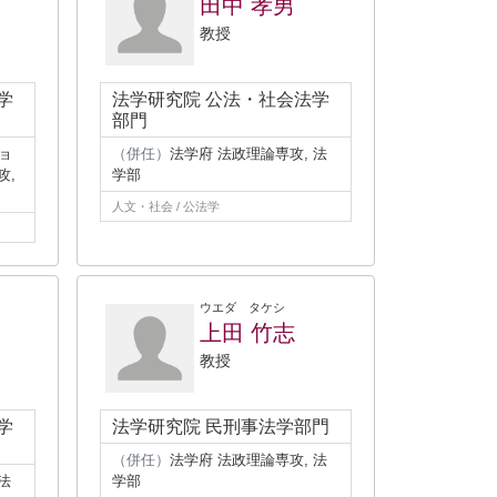
田中 孝男
教授
学
法学研究院 公法・社会法学
部門
ョ
（併任）
法学府 法政理論専攻, 法
攻,
学部
人文・社会 / 公法学
ウエダ タケシ
上田 竹志
教授
学
法学研究院 民刑事法学部門
（併任）
法学府 法政理論専攻, 法
法
学部