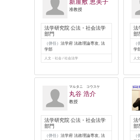
新屋敷 恵美子
准教授
法学研究院 公法・社会法学
法
部門
部
（併任）
法学府 法政理論専攻, 法
（
学部
学
人文・社会 / 社会法学
人文
マルタニ コウスケ
丸谷 浩介
教授
法学研究院 公法・社会法学
法
部門
部
（併任）
法学府 法政理論専攻, 法
（