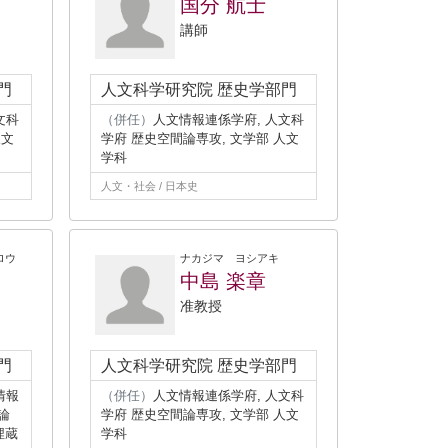
国分 航士
講師
門
人文科学研究院 歴史学部門
文科
（併任）
人文情報連係学府, 人文科
人文
学府 歴史空間論専攻, 文学部 人文
学科
人文・社会 / 日本史
ロウ
ナカジマ ヨシアキ
郎
中島 楽章
准教授
門
人文科学研究院 歴史学部門
情報
（併任）
人文情報連係学府, 人文科
論
学府 歴史空間論専攻, 文学部 人文
埋蔵
学科