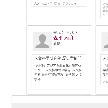
人文・社会 / アジア史、アフリカ史
人文
会学
科学
史
モリヒラ マサヒコ
森平 雅彦
教授
人文科学研究院 歴史学部門
人
（併任）
アジア埋蔵文化財研究セ
（
ンター, 人文情報連係学府, 人文科
学
学府 歴史空間論専攻, 文学部 人文
学
学科
人文