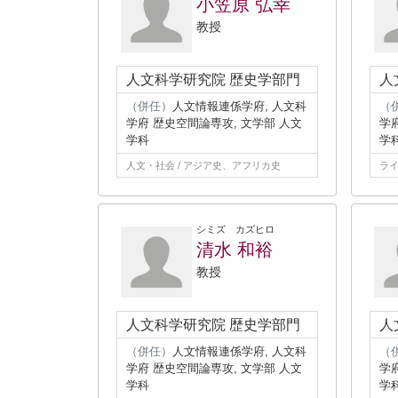
小笠原 弘幸
教授
人文科学研究院 歴史学部門
人
（併任）
人文情報連係学府, 人文科
（
学府 歴史空間論専攻, 文学部 人文
学
学科
学
人文・社会 / アジア史、アフリカ史
ライ
シミズ カズヒロ
清水 和裕
教授
人文科学研究院 歴史学部門
人
（併任）
人文情報連係学府, 人文科
（
学府 歴史空間論専攻, 文学部 人文
学
学科
学