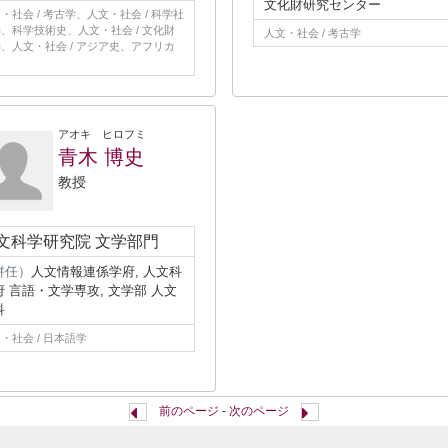
文化財研究センター
・社会 / 考古学、人文・社会 / 科学社
、科学技術史、人文・社会 / 文化財
人文・社会 / 考古学
、人文・社会 / アジア史、アフリカ
アオキ ヒロフミ
青木 博史
教授
文科学研究院 文学部門
併任）
人文情報連係学府, 人文科
府 言語・文学専攻, 文学部 人文
科
・社会 / 日本語学
前のページ
-
次のページ