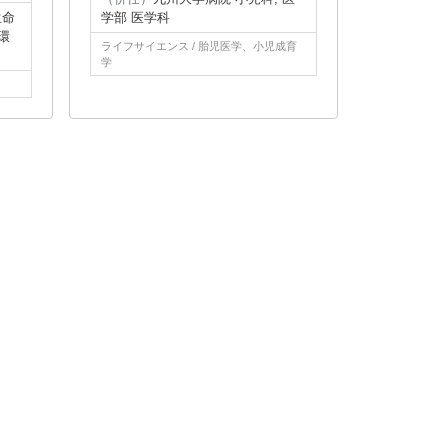
生命
学部 医学科
環
ライフサイエンス / 胎児医学、小児成育
学