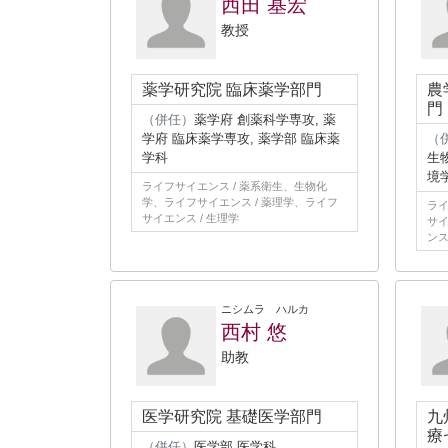
西田 基宏
教授
薬学研究院 臨床薬学部門
農
門
（併任）
薬学府 創薬科学専攻, 薬
学府 臨床薬学専攻, 薬学部 臨床薬
（
学科
生
境
ライフサイエンス / 薬系衛生、生物化
学、ライフサイエンス / 薬理学、ライフ
ライ
サイエンス / 生理学
サイ
ンス
ニシムラ ハルカ
西村 悠
助教
医学研究院 基礎医学部門
九
療
（併任）
医学部 医学科