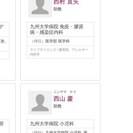
西村 直矢
助教
デ
九州大学病院 免疫・膠原
病・感染症内科
攻,
（併任）
医学部 医学科
ライフサイエンス / 膠原病、アレルギー
内科学
ニシヤマ ケイ
西山 慶
助教
部
九州大学病院 小児科
（併任）
九州大学病院 小児科, 医