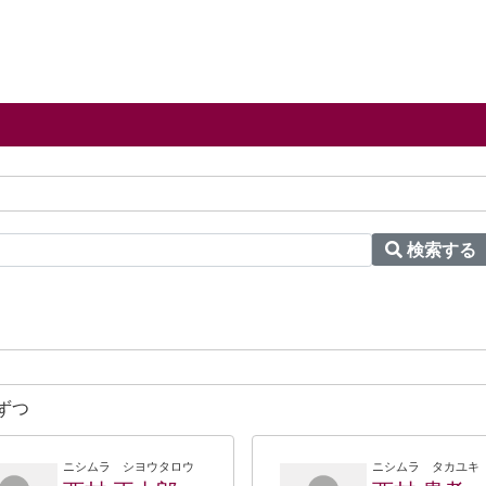
検索する
ずつ
ニシムラ シヨウタロウ
ニシムラ タカユキ