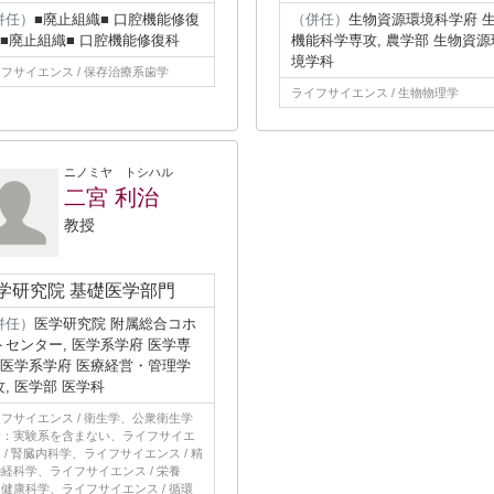
併任）
■廃止組織■ 口腔機能修復
（併任）
生物資源環境科学府 
, ■廃止組織■ 口腔機能修復科
機能科学専攻, 農学部 生物資源
境学科
フサイエンス / 保存治療系歯学
ライフサイエンス / 生物物理学
ニノミヤ トシハル
二宮 利治
教授
学研究院 基礎医学部門
併任）
医学研究院 附属総合コホ
トセンター, 医学系学府 医学専
, 医学系学府 医療経営・管理学
攻, 医学部 医学科
フサイエンス / 衛生学、公衆衛生学
野：実験系を含まない、ライフサイエ
 / 腎臓内科学、ライフサイエンス / 精
経科学、ライフサイエンス / 栄養
健康科学、ライフサイエンス / 循環