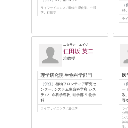
（
ライフサイエンス / 動物生理化学、生理
科
学、行動学
ライ
ニタサカ エイジ
仁田坂 英二
准教授
理学研究院 生物科学部門
医
（併任）
植物フロンティア研究セ
（
ンター, システム生命科学府 シス
ー
テム生命科学専攻, 理学部 生物学
攻
科
専
ライフサイエンス / 遺伝学
ライ
分
ンス
神神
学、