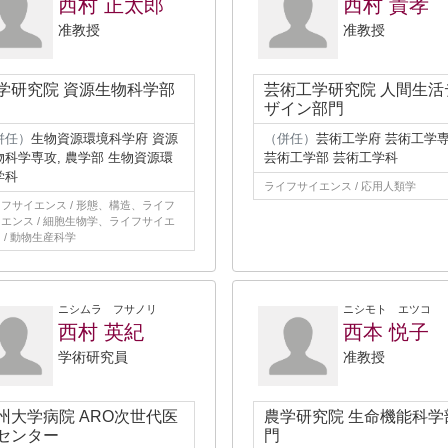
西村 正太郎
西村 貴孝
准教授
准教授
学研究院 資源生物科学部
芸術工学研究院 人間生活
ザイン部門
併任）
生物資源環境科学府 資源
（併任）
芸術工学府 芸術工学専
物科学専攻, 農学部 生物資源環
芸術工学部 芸術工学科
学科
ライフサイエンス / 応用人類学
フサイエンス / 形態、構造、ライフ
エンス / 細胞生物学、ライフサイエ
 / 動物生産科学
ニシムラ フサノリ
ニシモト エツコ
西村 英紀
西本 悦子
学術研究員
准教授
州大学病院 ARO次世代医
農学研究院 生命機能科学
センター
門