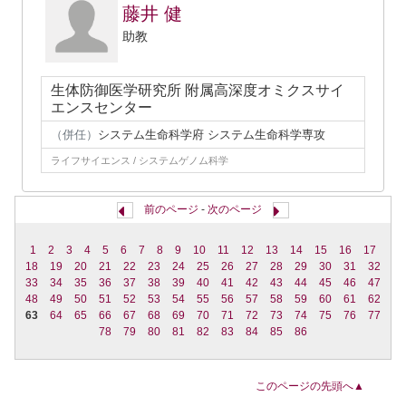
藤井 健
助教
生体防御医学研究所 附属高深度オミクスサイ
エンスセンター
（併任）
システム生命科学府 システム生命科学専攻
ライフサイエンス / システムゲノム科学
前のページ
-
次のページ
1
2
3
4
5
6
7
8
9
10
11
12
13
14
15
16
17
18
19
20
21
22
23
24
25
26
27
28
29
30
31
32
33
34
35
36
37
38
39
40
41
42
43
44
45
46
47
48
49
50
51
52
53
54
55
56
57
58
59
60
61
62
63
64
65
66
67
68
69
70
71
72
73
74
75
76
77
78
79
80
81
82
83
84
85
86
このページの先頭へ▲