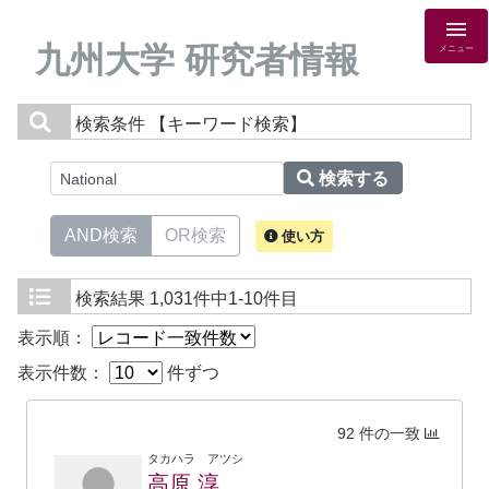
九州大学 研究者情報
メニュー
検索条件
【キーワード検索】
検索する
AND検索
OR検索
使い方
検索結果
1,031件中1-10件目
表示順：
表示件数：
件ずつ
92 件の一致
タカハラ アツシ
高原 淳