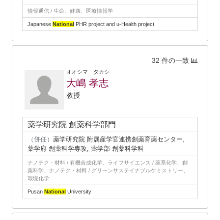
情報通信 / 生命、健康、医療情報学
Japanese
National
PHR project and u-Health project
32 件の一致
オオシマ タカシ
大嶋 孝志
教授
薬学研究院 創薬科学部門
（併任）
薬学研究院 附属産学官連携創薬育薬センター,
薬学府 創薬科学専攻, 薬学部 創薬科学科
ナノテク・材料 / 有機合成化学、ライフサイエンス / 薬系化学、創
薬科学、ナノテク・材料 / グリーンサステイナブルケミストリー、
環境化学
Pusan
National
University