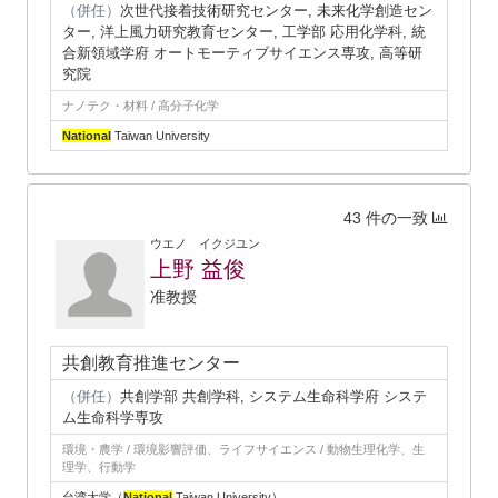
（併任）
次世代接着技術研究センター, 未来化学創造セン
ター, 洋上風力研究教育センター, 工学部 応用化学科, 統
合新領域学府 オートモーティブサイエンス専攻, 高等研
究院
ナノテク・材料 / 高分子化学
National
Taiwan University
43 件の一致
ウエノ イクジユン
上野 益俊
准教授
共創教育推進センター
（併任）
共創学部 共創学科, システム生命科学府 システ
ム生命科学専攻
環境・農学 / 環境影響評価、ライフサイエンス / 動物生理化学、生
理学、行動学
台湾大学（
National
Taiwan University）