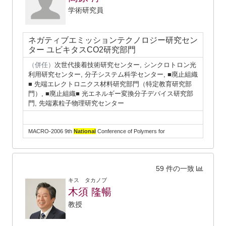
学術研究員
ネガティブエミッションテクノロジー研究セン
ター ユビキタスCO2研究部門
（併任）
次世代接着技術研究センター, シンクロトロン光
利用研究センター, 分子システム科学センター, ■廃止組織
■ 先端エレクトロニクス材料研究部門（特定教育研究部
門）, ■廃止組織■ 光エネルギー変換分子デバイス研究部
門, 先端素粒子物理研究センター
MACRO-2006 9th
National
Conference of Polymers for
59 件の一致
キス タカノブ
木須 隆暢
教授