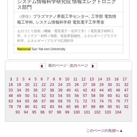
システム情報科学研究院 情報エレクトロニク
ス部門
（併任）
プラズマナノ界面工学センター, 工学部 電気情
報工学科, システム情報科学府 電気電子工学専攻
ものづくり技術（機械・電気電子・化学工学） / 電気電子材料工
学、ナノテク・材料 / 薄膜、表面界面物性、エネルギー / プラズマ
科学、エネルギー / プラズマ応用科学
National
Sun Yat-sen University
前のページ -
次のページ
1
2
3
4
5
6
7
8
9
10
11
12
13
14
15
16
17
18
19
20
21
22
23
24
25
26
27
28
29
30
31
32
33
34
35
36
37
38
39
40
41
42
43
44
45
46
47
48
49
50
51
52
53
54
55
56
57
58
59
60
61
62
63
64
65
66
67
68
69
70
71
72
73
74
75
76
77
78
79
80
81
82
83
84
85
86
87
88
89
90
91
92
93
94
95
96
97
98
99
100
101
102
103
104
このページの先頭へ▲