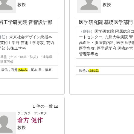
教授
教授
術工学研究院 音響設計部
医学研究院 基礎医学部門
（併任）
医学研究院 附属総合
併任）
未来社会デザイン統括本
ートセンター, 九州大学病院 腎
, 芸術工学府 芸術工学専攻, 芸術
高血圧・脳血管内科, 医学系学
学部 芸術工学科
医学専攻, 医学系学府 医療経営
管理学専攻
基盤（土木・建築・防災） / 建築環
、建築設備
 康信，宮越
あゆみ
，尾本 章，藤原
医学の
あゆみ
司
1 件の一致
クラカタ ケンサク
倉方 健作
教授