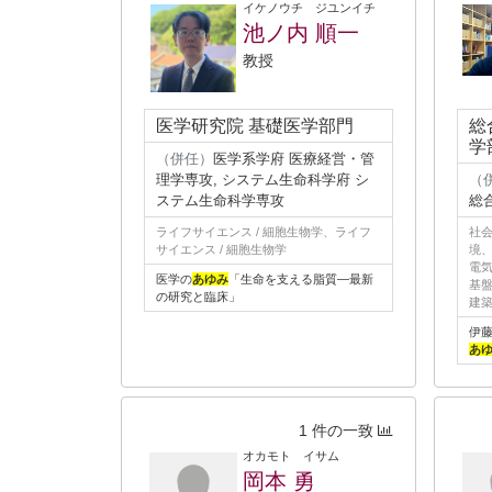
イケノウチ ジユンイチ
池ノ内 順一
教授
医学研究院 基礎医学部門
総
学
（併任）
医学系学府 医療経営・管
理学専攻, システム生命科学府 シ
（
ステム生命科学専攻
総
ライフサイエンス / 細胞生物学、ライフ
社会
サイエンス / 細胞生物学
境
電気
医学の
あゆみ
「生命を支える脂質―最新
基盤
の研究と臨床」
建
伊
あ
1 件の一致
オカモト イサム
岡本 勇