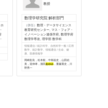
教授
数理学研究院 解析部門
コホ
（併任）
数理・データサイエンス
・
教育研究センター, マス・フォア・
府
イノベーション連係学府, 数理学府
・
数理学専攻, 理学部 数学科
情報通信 / 統計科学、自然科学一般 / 応用
数学、統計数学、情報通信 / 生命、健
康、医療情報学
岡崎彰良，松本航，中島聡史，山田絵
美，迎伸孝，酒田
あゆみ
，重藤寛史，川
野秀一