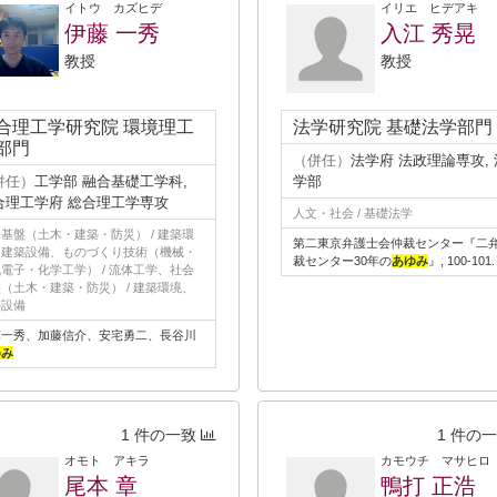
イトウ カズヒデ
イリエ ヒデアキ
伊藤 一秀
入江 秀晃
教授
教授
合理工学研究院 環境理工
法学研究院 基礎法学部門
部門
（併任）
法学府 法政理論専攻, 
併任）
工学部 融合基礎工学科,
学部
合理工学府 総合理工学専攻
人文・社会 / 基礎法学
基盤（土木・建築・防災） / 建築環
第二東京弁護士会仲裁センター『二
、建築設備、ものづくり技術（機械・
裁センター30年の
あゆみ
』, 100-101.
電子・化学工学） / 流体工学、社会
（土木・建築・防災） / 建築環境、
築設備
藤一秀、加藤信介、安宅勇二、長谷川
ゆみ
1 件の一致
1 件の
オモト アキラ
カモウチ マサヒロ
尾本 章
鴨打 正浩