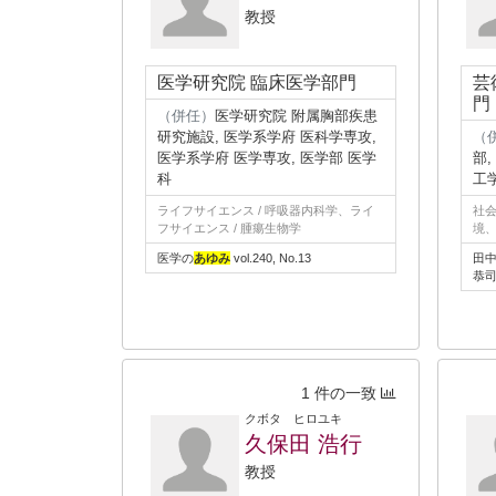
教授
医学研究院 臨床医学部門
芸
門
（併任）
医学研究院 附属胸部疾患
研究施設, 医学系学府 医科学専攻,
（
医学系学府 医学専攻, 医学部 医学
部
科
工
ライフサイエンス / 呼吸器内科学、ライ
社会
フサイエンス / 腫瘍生物学
境
医学の
あゆみ
vol.240, No.13
田中
恭
1 件の一致
クボタ ヒロユキ
久保田 浩行
教授