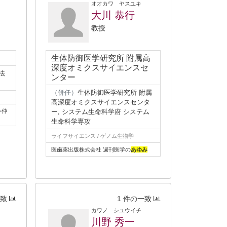
オオカワ ヤスユキ
大川 恭行
教授
生体防御医学研究所 附属高
深度オミクスサイエンスセ
法
ンター
（併任）
生体防御医学研究所 附属
高深度オミクスサイエンスセンタ
弁仲
ー, システム生命科学府 システム
生命科学専攻
ライフサイエンス / ゲノム生物学
医歯薬出版株式会社 週刊医学の
あゆみ
一致
1 件の一致
カワノ シユウイチ
川野 秀一