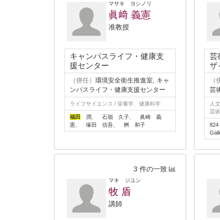
マサキ ヨシノリ
眞﨑 義憲
准教授
キャンパスライフ・健康支
芸
援センター
ザ
（併任）
環境安全衛生推進室, キャ
（
ンパスライフ・健康支援センター
芸
ライフサイエンス / 栄養学、健康科学
人文
芸
福田
潤、 石嶺 久子、 眞崎 義
憲、 塚田 信吾、 桝 和子
82
Gall
3 件の一致
マキ ジユン
牧 盾
講師