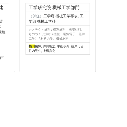
建
工学研究院 機械工学部門
（併任）
工学府 機械工学専攻, 工
環
学部 機械工学科
都
ナノテク・材料 / 構造材料、機能材料、
環境
ものづくり技術（機械・電気電子・化学
工学） / 材料力学、機械材料
築
福田
祐輝, 戸田裕之, 平山恭介, 藤原比呂,
竹内晃久, 上椙真之
旧三