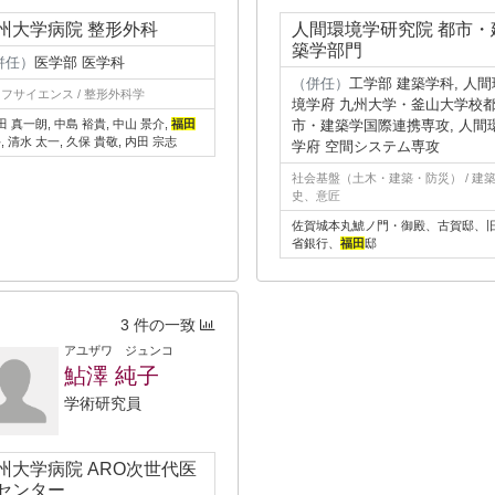
州大学病院 整形外科
人間環境学研究院 都市・
築学部門
併任）
医学部 医学科
（併任）
工学部 建築学科, 人間
フサイエンス / 整形外科学
境学府 九州大学・釜山大学校
高田 真一朗, 中島 裕貴, 中山 景介,
福田
市・建築学国際連携専攻, 人間
, 清水 太一, 久保 貴敬, 内田 宗志
学府 空間システム専攻
社会基盤（土木・建築・防災） / 建
史、意匠
佐賀城本丸鯱ノ門・御殿、古賀邸、
省銀行、
福田
邸
3 件の一致
アユザワ ジュンコ
鮎澤 純子
学術研究員
州大学病院 ARO次世代医
センター