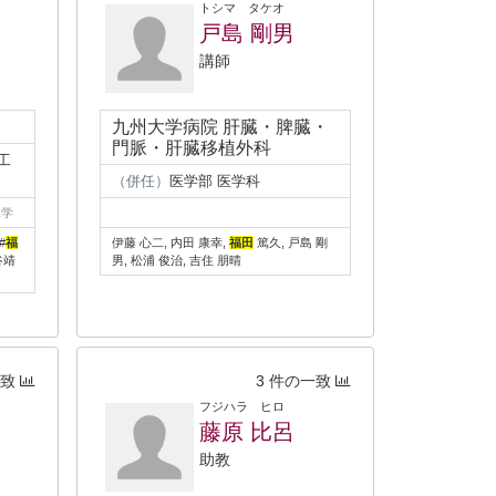
トシマ タケオ
戸島 剛男
講師
九州大学病院 肝臓・脾臓・
門脈・肝臓移植外科
工
（併任）
医学部 医学科
工学
#
福
伊藤 心二, 内田 康幸,
福田
篤久, 戸島 剛
谷靖
男, 松浦 俊治, 吉住 朋晴
一致
3 件の一致
フジハラ ヒロ
藤原 比呂
助教