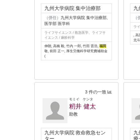
九州大学病院 集中治療部
九
（併任）
九州大学病院 集中治療部,
（
医学部 医学科
ライ
ライフサイエンス / 救急医学、ライフサ
, 
イエンス / 麻酔科学
北斗
伸朗, 高橋 毅, 竹内 一郎, 竹田 晋浩,
福田
敬, 前田 正一, 厚生労働科学研究費補助金
(
3 件の一致
モミイ ケンタ
籾井 健太
助教
九州大学病院 救命救急セン
九
ター
療