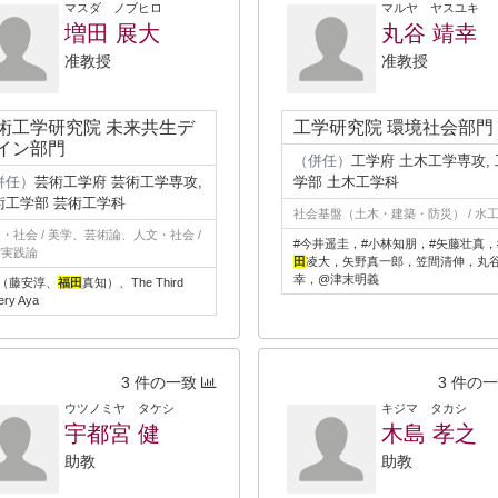
マスダ ノブヒロ
マルヤ ヤスユキ
増田 展大
丸谷 靖幸
准教授
准教授
術工学研究院 未来共生デ
工学研究院 環境社会部門
イン部門
（併任）
工学府 土木工学専攻, 
併任）
芸術工学府 芸術工学専攻,
学部 土木工学科
術工学部 芸術工学科
社会基盤（土木・建築・防災） / 水
・社会 / 美学、芸術論、人文・社会 /
#今井遥圭，#小林知朋，#矢藤壮真，
術実践論
田
凌大，矢野真一郎，笠間清伸，丸
幸，@津末明義
4（藤安淳、
福田
真知）、The Third
ery Aya
3 件の一致
3 件の
ウツノミヤ タケシ
キジマ タカシ
宇都宮 健
木島 孝之
助教
助教