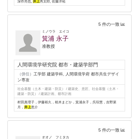
深作亮也,
井上
秀太郎, 佐藤洋祐
5 件の一致
ミノウラ エイコ
箕浦 永子
准教授
人間環境学研究院 都市・建築学部門
（併任）
工学部 建築学科, 人間環境学府 都市共生デザイ
ン専攻
社会基盤（土木・建築・防災） / 建築史、意匠、社会基盤（土木・
建築・防災） / 建築計画、都市計画
村田真理子，伊藤裕久，栢木まどか，箕浦永子，呉琮慧，吉野菜
月，
井上
恵介
5 件の一致
オオノ フミタカ