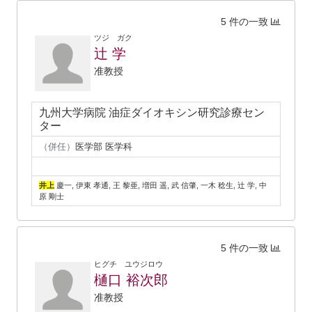
5 件の一致
ツジ ガク
辻 学
准教授
九州大学病院 油症ダイオキシン研究診療セン
ター
（併任）
医学部 医学科
井上
慶一, 伊東 孝通, 王 黎亜, 増田 遥, 武 信肇, 一木 稔生, 辻 学, 中
原 剛士
5 件の一致
ヒグチ ユウジロウ
樋口 裕次郎
准教授