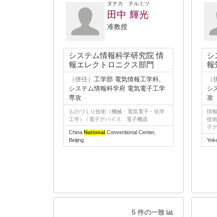
タナカ テルミツ
田中 輝光
准教授
システム情報科学研究院 情
シ
報エレクトロニクス部門
報
（併任）
工学部 電気情報工学科,
（
システム情報科学府 電気電子工学
シ
専攻
攻
ものづくり技術（機械・電気電子・化学
情報
工学） / 電子デバイス、電子機器
技術
子
China
National
Conventional Center,
Beijing
Yok
5 件の一致