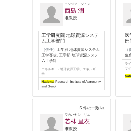
ニシジマ ジュン
西島 潤
准教授
工学研究院 地球資源システ
医
ム工学部門
部
（併任）
工学府 地球資源システム
（
工学専攻, 工学部 地球資源システ
生
ム工学科
ライ
サイ
エネルギー / 地球資源工学、エネルギー
学
Nat
National
Research Institute of Astronomy
and Geoph
5 件の一致
ワカバヤシ リエ
若林 里衣
准教授