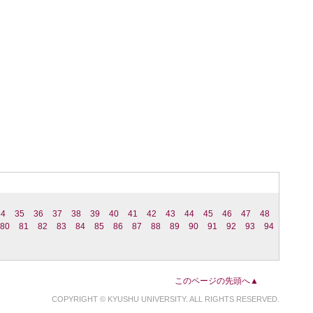
34
35
36
37
38
39
40
41
42
43
44
45
46
47
48
80
81
82
83
84
85
86
87
88
89
90
91
92
93
94
このページの先頭へ▲
COPYRIGHT © KYUSHU UNIVERSITY. ALL RIGHTS RESERVED.