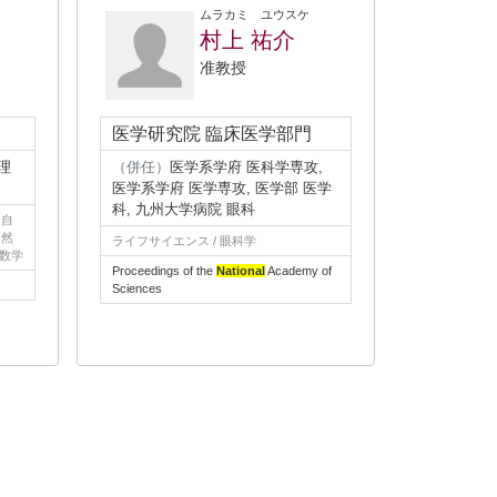
ムラカミ ユウスケ
村上 祐介
准教授
医学研究院 臨床医学部門
理
（併任）
医学系学府 医科学専攻,
医学系学府 医学専攻, 医学部 医学
科, 九州大学病院 眼科
、自
自然
ライフサイエンス / 眼科学
代数学
Proceedings of the
National
Academy of
Sciences