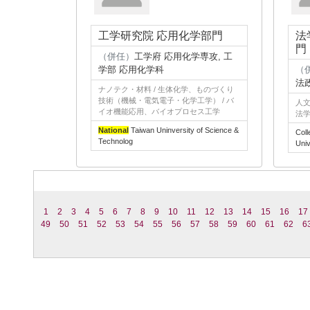
工学研究院 応用化学部門
法
門
（併任）
工学府 応用化学専攻, 工
学部 応用化学科
（
法
ナノテク・材料 / 生体化学、ものづくり
技術（機械・電気電子・化学工学） / バ
人文
イオ機能応用、バイオプロセス工学
法
National
Taiwan Uninversity of Science &
Coll
Technolog
Univ
1
2
3
4
5
6
7
8
9
10
11
12
13
14
15
16
17
49
50
51
52
53
54
55
56
57
58
59
60
61
62
6