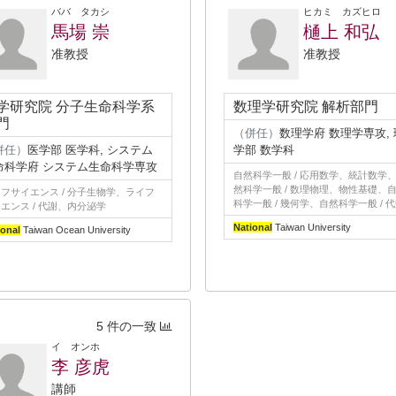
ババ タカシ
ヒカミ カズヒロ
馬場 崇
樋上 和弘
准教授
准教授
学研究院 分子生命科学系
数理学研究院 解析部門
門
（併任）
数理学府 数理学専攻, 
併任）
医学部 医学科, システム
学部 数学科
命科学府 システム生命科学専攻
自然科学一般 / 応用数学、統計数学
然科学一般 / 数理物理、物性基礎、
フサイエンス / 分子生物学、ライフ
科学一般 / 幾何学、自然科学一般 / 
エンス / 代謝、内分泌学
National
Taiwan University
ional
Taiwan Ocean University
5 件の一致
イ オンホ
李 彦虎
講師