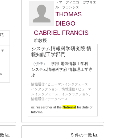
トマ ディエゴ ガブリエ
ル フランシス
THOMAS
DIEGO
GABRIEL FRANCIS
部
准教授
システム情報科学研究院 情
ステ
報知能工学部門
（併任）
工学部 電気情報工学科,
システム情報科学府 情報理工学専
ip
攻
情報通信 / ヒューマンインタフェース、
インタラクション、情報通信 / ヒューマ
ンインタフェース、インタラクション、
情報通信 / データベース
oc researcher at the
National
Institute of
Informa
一致
5 件の一致