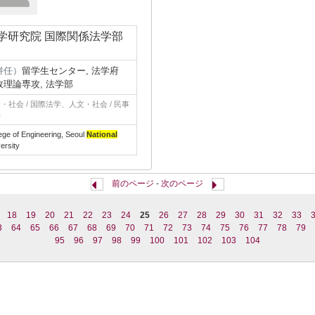
学研究院 国際関係法学部
併任）
留学生センター, 法学府
政理論専攻, 法学部
・社会 / 国際法学、人文・社会 / 民事
学
ege of Engineering, Seoul
National
ersity
前のページ
-
次のページ
18
19
20
21
22
23
24
25
26
27
28
29
30
31
32
33
3
64
65
66
67
68
69
70
71
72
73
74
75
76
77
78
79
95
96
97
98
99
100
101
102
103
104