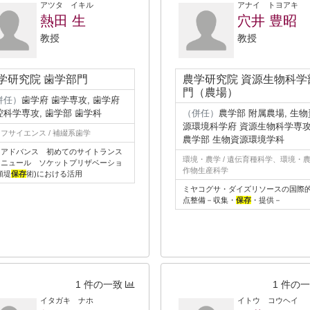
アツタ イキル
アナイ トヨアキ
熱田 生
穴井 豊昭
教授
教授
学研究院 歯学部門
農学研究院 資源生物科学
門（農場）
併任）
歯学府 歯学専攻, 歯学府
腔科学専攻, 歯学部 歯学科
（併任）
農学部 附属農場, 生物
源環境科学府 資源生物科学専攻
フサイエンス / 補綴系歯学
農学部 生物資源環境学科
・アドバンス 初めてのサイトランス
環境・農学 / 遺伝育種科学、環境・農学
ラニュール ソケットプリザベーショ
作物生産科学
顎堤
保存
術)における活用
ミヤコグサ・ダイズリソースの国際
点整備－収集・
保存
・提供－
1 件の一致
1 件の
イタガキ ナホ
イトウ コウヘイ