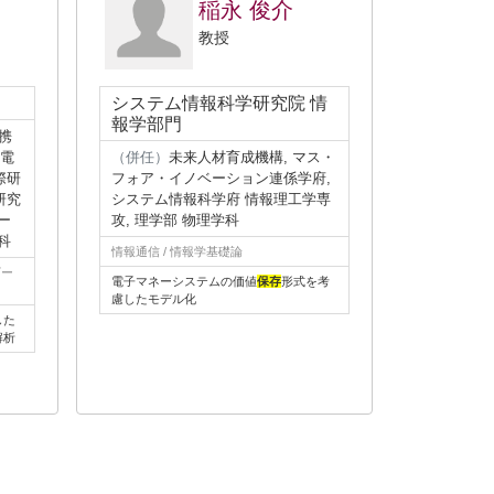
稲永 俊介
教授
システム情報科学研究院 情
報学部門
携
料電
（併任）
未来人材育成機構, マス・
際研
フォア・イノベーション連係学府,
研究
システム情報科学府 情報理工学専
ー
攻, 理学部 物理学科
科
情報通信 / 情報学基礎論
ギー
電子マネーシステムの価値
保存
形式を考
慮したモデル化
した
解析