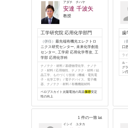
アダチ チハヤ
安達 千波矢
教授
工学研究院 応用化学部門
歯
（併任）
最先端有機光エレクトロ
（
ニクス研究センター, 未来化学創造
口
センター, 工学府 応用化学専攻, 工
ライ
学部 応用化学科
ル
ナノテク・材料 / 基礎物理化学、ナノテ
グ
ク・材料 / 応用物性、ナノテク・材料 / 結
ン(
晶工学、ものづくり技術（機械・電気電
子・化学工学） / 電子デバイス、電子機
器、ナノテク・材料 / 有機機能材料
ペロブスカイト太陽電池の高温
保存
安定
性の向上
1 件の一致
イシイ ユタカ