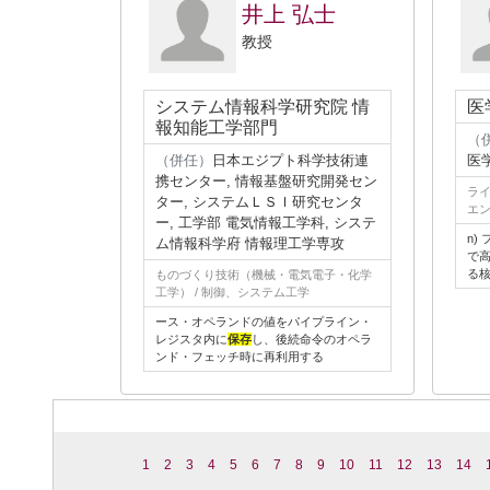
井上 弘士
教授
システム情報科学研究院 情
医
報知能工学部門
（
（併任）
日本エジプト科学技術連
医
携センター, 情報基盤研究開発セン
ライ
ター, システムＬＳＩ研究センタ
エン
ー, 工学部 電気情報工学科, システ
n)
ム情報科学府 情報理工学専攻
で
る
ものづくり技術（機械・電気電子・化学
工学） / 制御、システム工学
ース・オペランドの値をパイプライン・
レジスタ内に
保存
し、後続命令のオペラ
ンド・フェッチ時に再利用する
1
2
3
4
5
6
7
8
9
10
11
12
13
14