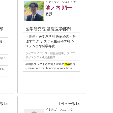
イケノウチ ジユンイチ
池ノ内 順一
教授
部
医学研究院 基礎医学部門
（併任）
医学系学府 医療経営・管
資
理学専攻, システム生命科学府 シ
,
ステム生命科学専攻
ライフサイエンス / 細胞生物学、ライフ
サイエンス / 細胞生物学
 /
細胞膜ブレブよる血管外遊走の
保存
機構
(Conserved mechanisms of membran
的拠
一致
1 件の一致
イネナガ シユンスケ