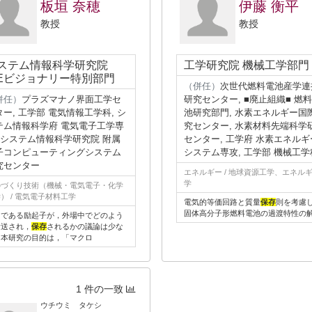
板垣 奈穂
伊藤 衡平
教授
教授
ステム情報科学研究院
工学研究院 機械工学部門
&Eビジョナリー特別部門
（併任）
次世代燃料電池産学連
併任）
プラズマナノ界面工学セ
研究センター, ■廃止組織■ 燃
ター, 工学部 電気情報工学科, シ
池研究部門, 水素エネルギー国
テム情報科学府 電気電子工学専
究センター, 水素材料先端科学
, システム情報科学研究院 附属
センター, 工学府 水素エネルギ
子コンピューティングシステム
システム専攻, 工学部 機械工学
究センター
エネルギー / 地球資源工学、エネル
学
のづくり技術（機械・電気電子・化学
） / 電気電子材料工学
電気的等価回路と質量
保存
則を考慮
固体高分子形燃料電池の過渡特性の
」である励起子が，外場中でどのよう
輸送され，
保存
されるかの議論は少な
．本研究の目的は，「マクロ
1 件の一致
ウチウミ タケシ