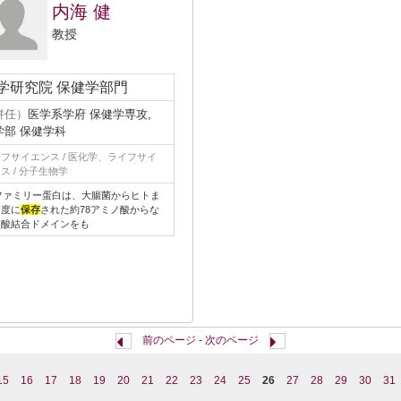
内海 健
教授
学研究院 保健学部門
併任）
医学系学府 保健学専攻,
学部 保健学科
フサイエンス / 医化学、ライフサイ
ス / 分子生物学
 ファミリー蛋白は、大腸菌からヒトま
高度に
保存
された約78アミノ酸からな
核酸結合ドメインをも
前のページ
-
次のページ
15
16
17
18
19
20
21
22
23
24
25
26
27
28
29
30
31