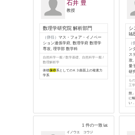
石井 豊
教授
数理学研究院 解析部門
シ
I
（併任）
マス・フォア・イノベー
ション連係学府, 数理学府 数理学
（
専攻, 理学部 数学科
ン
ス
自然科学一般 / 数学基礎、自然科学一般 /
攻
数理解析学
量
体積
保存
系としてのＫ３曲面上の複素力
研
学系
も
工学
態
に
い
1 件の一致
イノウエ コウジ