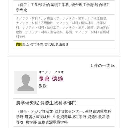
（併任）
工学部 融合基礎工学科, 総合理工学府 総合理工
学専攻
ナノテク・材料 / ナノ構造化学、ナノテク・材料 / ナノ構造物理、
ナノテク・材料 / 応用物性、ナノテク・材料 / 構造材料、機能材
料、ナノテク・材料 / 結晶工学、ナノテク・材料 / 薄膜、表面界面
物性、ナノテク・材料 / 複合材料、界面、ナノテク・材料 / 金属材
料物性
内田
聖也, 竹市悟志, 吉武剛, 奥山哲也
1 件の一致
オニクラ ノリオ
鬼倉 徳雄
教授
農学研究院 資源生物科学部門
（併任）
アジア埋蔵文化財研究センター, 生物資源環境科
学府 附属水産実験所, 生物資源環境科学府 資源生物科学
専攻, 農学部 生物資源環境学科