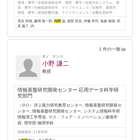
環境・農学 / 生物資源保全学、環境・農学 / 自然共生システム、環
境・農学 / 生物資源保全学、ライフサイエンス / 生態学、環境学、
環境・農学 / 環境影響評価、ライフサイエンス / 水圏生産科学
荒谷 邦雄, 藤岡 悠一郎,
内田
諭, 渡部 哲史, 伊藤 幸司, 鬼倉 徳雄, 田
尻 義了, 内
1 件の一致
オノ ケンジ
小野 謙二
教授
情報基盤研究開発センター 応用データ科学研
究部門
（併任）
洋上風力研究教育センター, 情報基盤研究開発セ
ンター, 情報基盤研究開発センター, システム情報科学府
情報理工学専攻, マス・フォア・イノベーション連係学
府, 理学部 物理学科
情報通信 / 計算科学