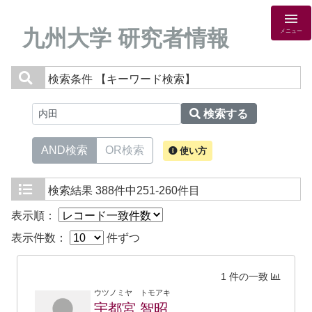
九州大学 研究者情報
メニュー
検索条件
【キーワード検索】
検索する
AND検索
OR検索
使い方
検索結果
388件中251-260件目
表示順：
表示件数：
件ずつ
1 件の一致
ウツノミヤ トモアキ
宇都宮 智昭