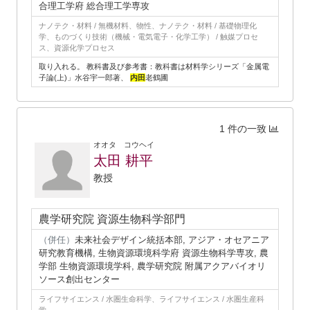
合理工学府 総合理工学専攻
ナノテク・材料 / 無機材料、物性、ナノテク・材料 / 基礎物理化
学、ものづくり技術（機械・電気電子・化学工学） / 触媒プロセ
ス、資源化学プロセス
取り入れる。 教科書及び参考書：教科書は材料学シリーズ「金属電
子論(上)」水谷宇一郎著、
内田
老鶴圃
1 件の一致
オオタ コウヘイ
太田 耕平
教授
農学研究院 資源生物科学部門
（併任）
未来社会デザイン統括本部, アジア・オセアニア
研究教育機構, 生物資源環境科学府 資源生物科学専攻, 農
学部 生物資源環境学科, 農学研究院 附属アクアバイオリ
ソース創出センター
ライフサイエンス / 水圏生命科学、ライフサイエンス / 水圏生産科