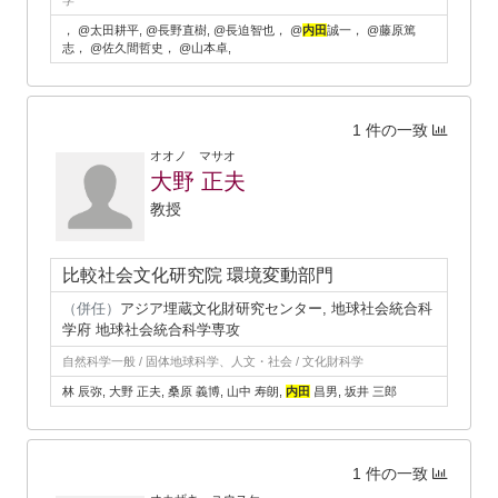
学
， @太田耕平, @長野直樹, @長迫智也， @
内田
誠一， @藤原篤
志， @佐久間哲史， @山本卓,
1 件の一致
オオノ マサオ
大野 正夫
教授
比較社会文化研究院 環境変動部門
（併任）
アジア埋蔵文化財研究センター, 地球社会統合科
学府 地球社会統合科学専攻
自然科学一般 / 固体地球科学、人文・社会 / 文化財科学
林 辰弥, 大野 正夫, 桑原 義博, 山中 寿朗,
内田
昌男, 坂井 三郎
1 件の一致