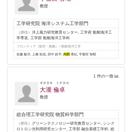
教授
工学研究院 海洋システム工学部門
（併任）
洋上風力研究教育センター, 工学府 船舶海洋工
学専攻, 工学部 船舶海洋工学科
フロンティア（航空・船舶） / 船舶海洋工学
佐藤 駿洋, 上條 拓也, 田中 鉄平,
内田
孝紀, 宇都宮 智昭
1 件の一致
オオタキ ミチタカ
大瀧 倫卓
教授
総合理工学研究院 物質科学部門
（併任）
グリーンテクノロジー研究教育センター, シンク
ロトロン光利用研究センター, 工学部 融合基礎工学科, 総