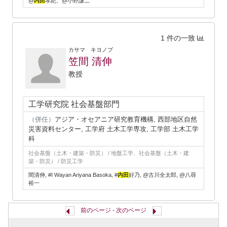
@
内田
孝紀、@小野謙二
1 件の一致
カサマ キヨノブ
笠間 清伸
教授
工学研究院 社会基盤部門
（併任）
アジア・オセアニア研究教育機構, 西部地区自然
災害資料センター, 工学府 土木工学専攻, 工学部 土木工学
科
社会基盤（土木・建築・防災） / 地盤工学、社会基盤（土木・建
築・防災） / 防災工学
間清伸, #I Wayan Ariyana Basoka, #
内田
好乃, @古川全太郎, @八尋
裕一
前のページ
-
次のページ