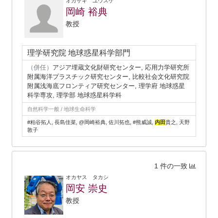
オカザキ ユウスケ
岡崎 裕典
教授
理学研究院 地球惑星科学部門
（併任）
アジア埋蔵文化財研究センター, 応用力学研究所
附属海洋プラスチック研究センター, 比較社会文化研究院
附属浅海底フロンティア研究センター, 理学府 地球惑星
科学専攻, 理学部 地球惑星科学科
自然科学一般 / 地球生命科学
#粕谷拓人, 長島佳菜, @岡崎裕典, 佐川拓也, #熊威誠,
内田
貴之, 天野
敦子
1 件の一致
オカヤス タカシ
岡安 崇史
教授