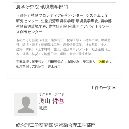
農学研究院 環境農学部門
（併任）
植物フロンティア研究センター, システムＬＳＩ
研究センター, 生物資源環境科学府 環境農学専攻, 農学部
生物資源環境学科, 農学研究院 附属アクアバイオリソー
ス創出センター
ものづくり技術（機械・電気電子・化学工学） / 材料力学、機械材
料、環境・農学 / 農業環境工学、農業情報工学、社会基盤（土木・
建築・防災） / 土木材料、施工、建設マネジメント、社会基盤（土
木・建築・防災） / 地盤工学、環境・農学 / 環境農学
平田真理，岡安崇史，羽田野梨絵，山邉信利，安武隼人，
内田
進，
稲葉繁樹，光岡宗司，井上英二
1 件の一致
オクヤマ テツヤ
奥山 哲也
教授
総合理工学研究院 連携融合理工学部門