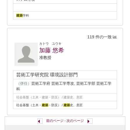
建築
学科
119 件の一致
カトウ ユウキ
加藤 悠希
准教授
芸術工学研究院 環境設計部門
（併任）
芸術工学府 芸術工学専攻, 芸術工学部 芸術工学
科
社会基盤（土木・建築・防災） / 建築史、意匠
社会基盤（土木・
建築
・防災） /
建築
史、意匠
前のページ
-
次のページ