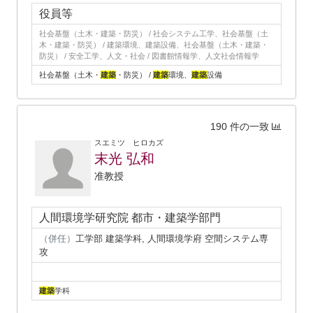
役員等
社会基盤（土木・建築・防災） / 社会システム工学、社会基盤（土
木・建築・防災） / 建築環境、建築設備、社会基盤（土木・建築・
防災） / 安全工学、人文・社会 / 図書館情報学、人文社会情報学
社会基盤（土木・
建築
・防災） /
建築
環境、
建築
設備
190 件の一致
スエミツ ヒロカズ
末光 弘和
准教授
人間環境学研究院 都市・建築学部門
（併任）
工学部 建築学科, 人間環境学府 空間システム専
攻
建築
学科