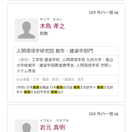
169 件の一致
キジマ タカシ
木島 孝之
助教
人間環境学研究院 都市・建築学部門
（併任）
工学部 建築学科, 人間環境学府 九州大学・釜山
大学校都市・建築学国際連携専攻, 人間環境学府 空間シ
ステム専攻
社会基盤（土木・建築・防災） / 建築史、意匠
(学部) 日本
建築
史概論 日本
建築
史詳論
建築
文化財学Ａ
建築
文化財
学Ｂ
建築
文化財学実習
建築
設計
164 件の一致
イワモト マサアキ
岩元 真明