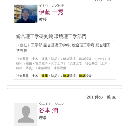
イトウ カズヒデ
伊藤 一秀
教授
総合理工学研究院 環境理工学部門
（併任）
工学部 融合基礎工学科, 総合理工学府 総合理工
学専攻
社会基盤（土木・建築・防災） / 建築環境、建築設備、ものづくり
技術（機械・電気電子・化学工学） / 流体工学、社会基盤（土木・
建築・防災） / 建築環境、建築設備
社会基盤（土木・
建築
・防災） /
建築
環境、
建築
設備
201 件の一致
タニモト ジユン
谷本 潤
理事