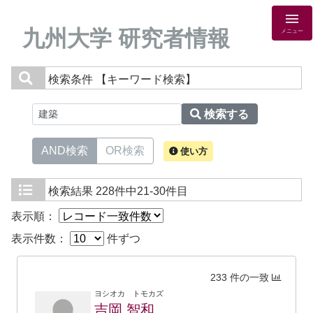
九州大学 研究者情報
メニュー
検索条件
【キーワード検索】
検索する
AND検索
OR検索
使い方
検索結果
228件中21-30件目
表示順：
表示件数：
件ずつ
233 件の一致
ヨシオカ トモカズ
吉岡 智和