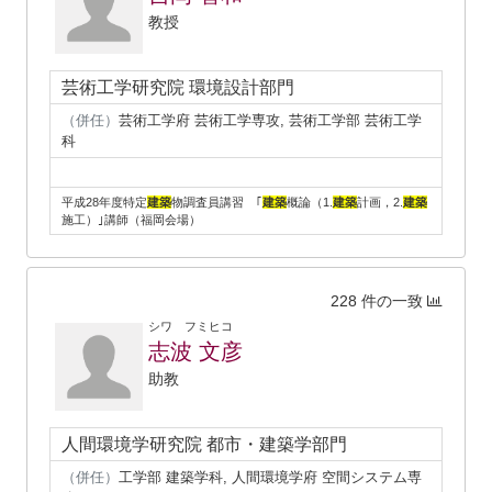
教授
芸術工学研究院 環境設計部門
（併任）
芸術工学府 芸術工学専攻, 芸術工学部 芸術工学
科
平成28年度特定
建築
物調査員講習 ｢
建築
概論（1.
建築
計画，2.
建築
施工）｣講師（福岡会場）
228 件の一致
シワ フミヒコ
志波 文彦
助教
人間環境学研究院 都市・建築学部門
（併任）
工学部 建築学科, 人間環境学府 空間システム専