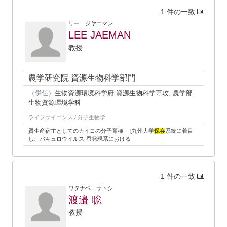
1 件の一致
リー ジヤエマン
LEE JAEMAN
教授
農学研究院 資源生物科学部門
（併任）
生物資源環境科学府 資源生物科学専攻, 農学部
生物資源環境学科
ライフサイエンス / 分子生物学
質生産宿主としてのカイコの分子育種 [九州大学
保存
系統に着目
し、バキュロウイルス-蚕発現系における
1 件の一致
ワタナベ サトシ
渡邉 聡
教授