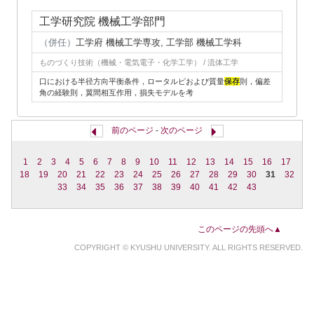
工学研究院 機械工学部門
（併任）
工学府 機械工学専攻, 工学部 機械工学科
ものづくり技術（機械・電気電子・化学工学） / 流体工学
口における半径方向平衡条件，ロータルピおよび質量
保存
則，偏差
角の経験則，翼間相互作用，損失モデルを考
前のページ
-
次のページ
1
2
3
4
5
6
7
8
9
10
11
12
13
14
15
16
17
18
19
20
21
22
23
24
25
26
27
28
29
30
31
32
33
34
35
36
37
38
39
40
41
42
43
このページの先頭へ▲
COPYRIGHT © KYUSHU UNIVERSITY. ALL RIGHTS RESERVED.