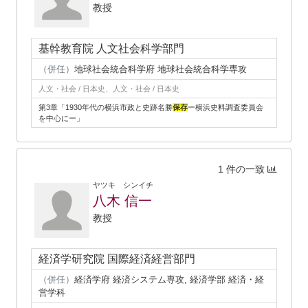
教授
基幹教育院 人文社会科学部門
（併任）
地球社会統合科学府 地球社会統合科学専攻
人文・社会 / 日本史、人文・社会 / 日本史
第3章「1930年代の横浜市政と史跡名勝
保存
ー横浜史料調査委員会
を中心にー」
1 件の一致
ヤツキ シンイチ
八木 信一
教授
経済学研究院 国際経済経営部門
（併任）
経済学府 経済システム専攻, 経済学部 経済・経
営学科