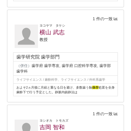
1 件の一致
ヨコヤマ タケシ
横山 武志
教授
歯学研究院 歯学部門
（併任）
歯学府 歯学専攻, 歯学府 口腔科学専攻, 歯学部
歯学科
ライフサイエンス / 麻酔科学、ライフサイエンス / 外科系歯学
およそ2ヵ月後に月経と重なる日を避け、多数歯う蝕
保存
処置を全身
麻酔下で行う予定とした。静脈内鎮静法は
1 件の一致
ヨシオカ トモカズ
吉岡 智和