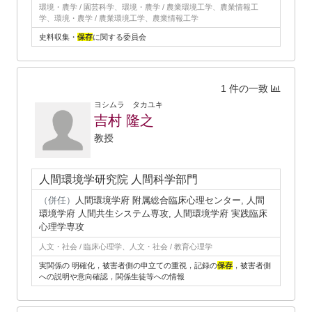
環境・農学 / 園芸科学、環境・農学 / 農業環境工学、農業情報工
学、環境・農学 / 農業環境工学、農業情報工学
史料収集・
保存
に関する委員会
1 件の一致
ヨシムラ タカユキ
吉村 隆之
教授
人間環境学研究院 人間科学部門
（併任）
人間環境学府 附属総合臨床心理センター, 人間
環境学府 人間共生システム専攻, 人間環境学府 実践臨床
心理学専攻
人文・社会 / 臨床心理学、人文・社会 / 教育心理学
実関係の 明確化，被害者側の申立ての重視，記録の
保存
，被害者側
への説明や意向確認，関係生徒等への情報