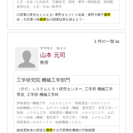
人文・社会 / 公共経済、労働経済、環境・農学 / 環境政策、環境配
慮型社会、人文・社会 / 教育学
の質量の変化をとらえる─東野まちづくり会議・東野大獅子
保存
会・大宮通り桜
保存
会の調査結果を踏まえて─
1 件の一致
ヤマモト モトジ
山本 元司
教授
工学研究院 機械工学部門
（併任）
システムＬＳＩ研究センター, 工学府 機械工学
専攻, 工学部 機械工学科
情報通信 / 機械力学、メカトロニクス、情報通信 / ロボティクス、
知能機械システム、ものづくり技術（機械・電気電子・化学工学） /
制御、システム工学、情報通信 / 機械力学、メカトロニクス、もの
づくり技術（機械・電気電子・化学工学） / 制御、システム工学、
情報通信 / ロボティクス、知能機械システム
線状柔軟体の形状を
保存
する可変剛性機構の可動範囲