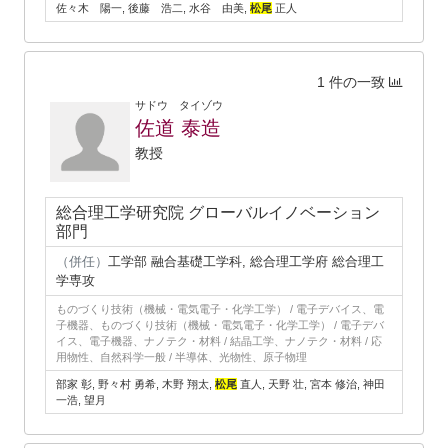
佐々木 陽一, 後藤 浩二, 水谷 由美,
松尾
正人
1 件の一致
サドウ タイゾウ
佐道 泰造
教授
総合理工学研究院 グローバルイノベーション
部門
（併任）
工学部 融合基礎工学科, 総合理工学府 総合理工
学専攻
ものづくり技術（機械・電気電子・化学工学） / 電子デバイス、電
子機器、ものづくり技術（機械・電気電子・化学工学） / 電子デバ
イス、電子機器、ナノテク・材料 / 結晶工学、ナノテク・材料 / 応
用物性、自然科学一般 / 半導体、光物性、原子物理
部家 彰, 野々村 勇希, 木野 翔太,
松尾
直人, 天野 壮, 宮本 修治, 神田
一浩, 望月