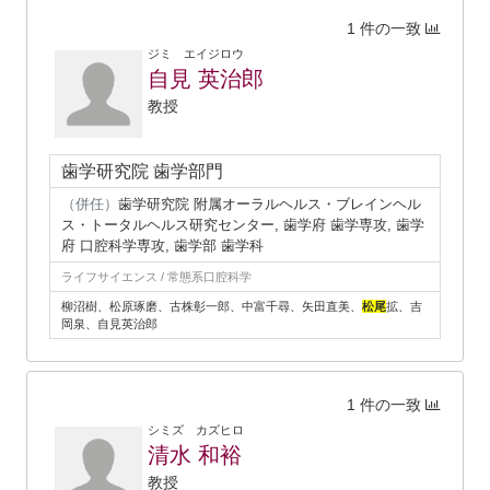
1 件の一致
ジミ エイジロウ
自見 英治郎
教授
歯学研究院 歯学部門
（併任）
歯学研究院 附属オーラルヘルス・ブレインヘル
ス・トータルヘルス研究センター, 歯学府 歯学専攻, 歯学
府 口腔科学専攻, 歯学部 歯学科
ライフサイエンス / 常態系口腔科学
柳沼樹、松原琢磨、古株彰一郎、中富千尋、矢田直美、
松尾
拡、吉
岡泉、自見英治郎
1 件の一致
シミズ カズヒロ
清水 和裕
教授