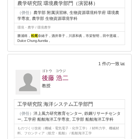
農学研究院 環境農学部門（演習林）
（併任）
農学部 附属演習林, 生物資源環境科学府 環境農
学専攻, 農学部 生物資源環境学科
環境・農学 / 環境農学
勝浦柊，
松尾
奈緒子，酒井章子，川原和眞，市栄智明，田中憲蔵，
Dulce Chung Aurelia，
1 件の一致
ゴトウ コウジ
後藤 浩二
教授
工学研究院 海洋システム工学部門
（併任）
洋上風力研究教育センター, 鉄鋼リサーチセンタ
ー, 工学府 船舶海洋工学専攻, 工学部 船舶海洋工学科
ものづくり技術（機械・電気電子・化学工学） / 材料力学、機械材
料、フロンティア（航空・船舶） / 船舶海洋工学