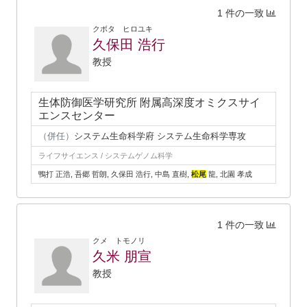
1 件の一致
クボタ ヒロユキ
久保田 浩行
教授
生体防御医学研究所 附属高深度オミクスサイ
エンスセンター
（併任）
システム生命科学府 システム生命科学専攻
ライフサイエンス / システムゲノム科学
鴨打 正浩, 吾郷 哲朗, 久保田 浩行, 中島 直樹,
松尾
龍, 北園 孝成
1 件の一致
クメ トモノリ
久米 朋宣
教授