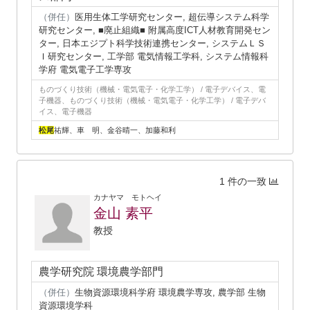
（併任）
医用生体工学研究センター, 超伝導システム科学
研究センター, ■廃止組織■ 附属高度ICT人材教育開発セン
ター, 日本エジプト科学技術連携センター, システムＬＳ
Ｉ研究センター, 工学部 電気情報工学科, システム情報科
学府 電気電子工学専攻
ものづくり技術（機械・電気電子・化学工学） / 電子デバイス、電
子機器、ものづくり技術（機械・電気電子・化学工学） / 電子デバ
イス、電子機器
松尾
祐輝、車 明、金谷晴一、加藤和利
1 件の一致
カナヤマ モトヘイ
金山 素平
教授
農学研究院 環境農学部門
（併任）
生物資源環境科学府 環境農学専攻, 農学部 生物
資源環境学科