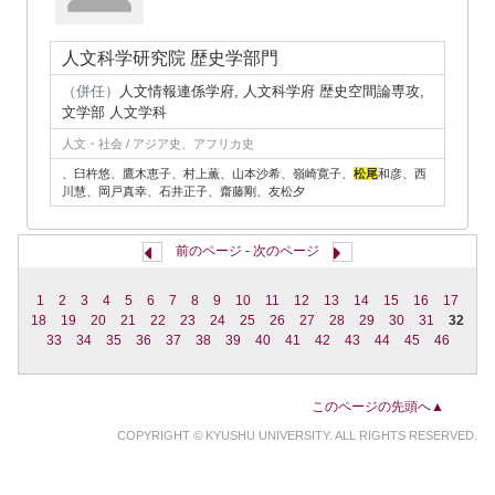
人文科学研究院 歴史学部門
（併任）
人文情報連係学府, 人文科学府 歴史空間論専攻,
文学部 人文学科
人文・社会 / アジア史、アフリカ史
、臼杵悠、鷹木恵子、村上薫、山本沙希、嶺崎寛子、
松尾
和彦、西
川慧、岡戸真幸、石井正子、齋藤剛、友松夕
前のページ
-
次のページ
1
2
3
4
5
6
7
8
9
10
11
12
13
14
15
16
17
18
19
20
21
22
23
24
25
26
27
28
29
30
31
32
33
34
35
36
37
38
39
40
41
42
43
44
45
46
このページの先頭へ▲
COPYRIGHT © KYUSHU UNIVERSITY. ALL RIGHTS RESERVED.