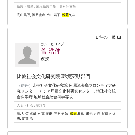
環境・農学 / 地域環境工学、農村計画学
高山昌照, 濱田龍寿, 金山素平,
松尾
英幸
1 件の一致
カン ヒロノブ
菅 浩伸
教授
比較社会文化研究院 環境変動部門
（併任）
比較社会文化研究院 附属浅海底フロンティア研
究センター, アジア埋蔵文化財研究センター, 地球社会統
合科学府 地球社会統合科学専攻
人文・社会 / 地理学
慶丞, 舘 卓司, 佐藤 廉也, 三田 敏治,
松尾
和典, 米元 史織, 加藤 ゆき
恵, 苅部 治