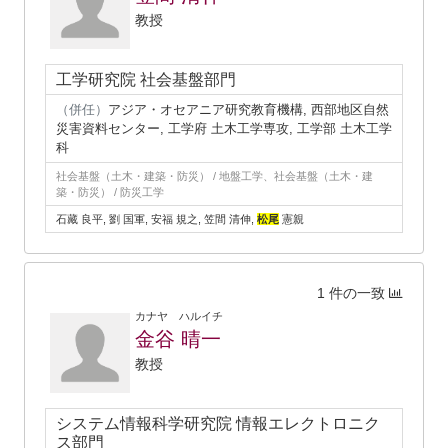
教授
工学研究院 社会基盤部門
（併任）
アジア・オセアニア研究教育機構, 西部地区自然
災害資料センター, 工学府 土木工学専攻, 工学部 土木工学
科
社会基盤（土木・建築・防災） / 地盤工学、社会基盤（土木・建
築・防災） / 防災工学
石藏 良平, 劉 国軍, 安福 規之, 笠間 清伸,
松尾
憲親
1 件の一致
カナヤ ハルイチ
金谷 晴一
教授
システム情報科学研究院 情報エレクトロニク
ス部門