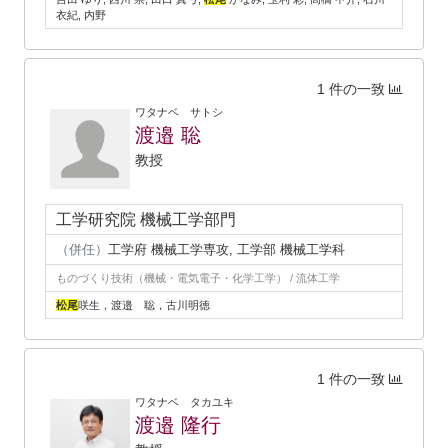
衣紀, 内野
1 件の一致
ワタナベ サトシ
渡邉 聡
教授
工学研究院 機械工学部門
（併任）
工学府 機械工学専攻, 工学部 機械工学科
ものづくり技術（機械・電気電子・化学工学） / 流体工学
松尾
咲生，渡邉 聡，古川明徳
1 件の一致
ワタナベ タカユキ
渡邉 隆行