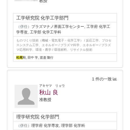
教授
工学研究院 化学工学部門
（併任）
プラズマナノ界面工学センター, 工学府 化学工
学専攻, 工学部 化学工学科
ものづくり技術（機械・電気電子・化学工学） / 反応工学、プロセ
スシステム工学、エネルギー / プラズマ科学、エネルギー / プラズ
マ応用科学、環境・農学 / 環境材料、リサイクル技術
松尾
剛, 田中 学, 渡邉 隆行
1 件の一致
アキヤマ リョウ
秋山 良
准教授
理学研究院 化学部門
（併任）
理学府 化学専攻, 理学部 化学科