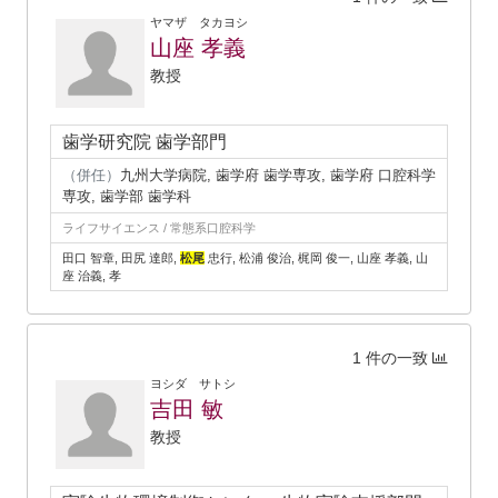
ヤマザ タカヨシ
山座 孝義
教授
歯学研究院 歯学部門
（併任）
九州大学病院, 歯学府 歯学専攻, 歯学府 口腔科学
専攻, 歯学部 歯学科
ライフサイエンス / 常態系口腔科学
田口 智章, 田尻 達郎,
松尾
忠行, 松浦 俊治, 梶岡 俊一, 山座 孝義, 山
座 治義, 孝
1 件の一致
ヨシダ サトシ
吉田 敏
教授