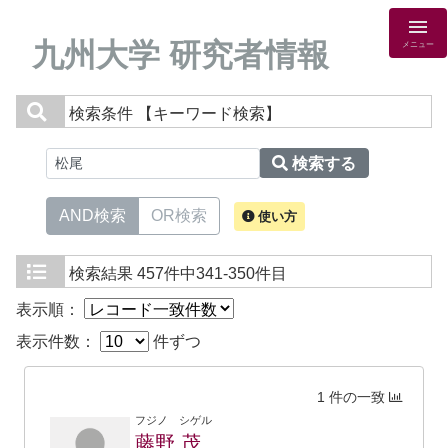
九州大学 研究者情報
メニュー
検索条件
【キーワード検索】
検索する
AND検索
OR検索
使い方
検索結果
457件中341-350件目
表示順：
表示件数：
件ずつ
1 件の一致
フジノ シゲル
藤野 茂