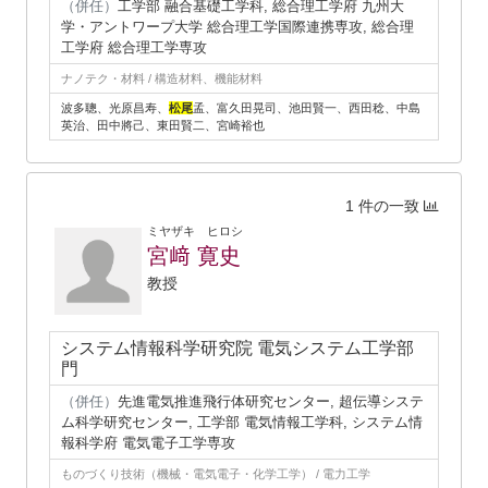
（併任）
工学部 融合基礎工学科, 総合理工学府 九州大
学・アントワープ大学 総合理工学国際連携専攻, 総合理
工学府 総合理工学専攻
ナノテク・材料 / 構造材料、機能材料
波多聰、光原昌寿、
松尾
孟、富久田晃司、池田賢一、西田稔、中島
英治、田中將己、東田賢二、宮崎裕也
1 件の一致
ミヤザキ ヒロシ
宮﨑 寛史
教授
システム情報科学研究院 電気システム工学部
門
（併任）
先進電気推進飛行体研究センター, 超伝導システ
ム科学研究センター, 工学部 電気情報工学科, システム情
報科学府 電気電子工学専攻
ものづくり技術（機械・電気電子・化学工学） / 電力工学