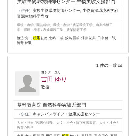
実験生物環境制御センター 生物実験支援部門
（併任）
実験生物環境制御センター, 生物資源環境科学府
資源生物科学専攻
環境・農学 / 園芸科学、環境・農学 / 農業環境工学、農業情報工
学、環境・農学 / 農業環境工学、農業情報工学
渡辺 慎一,
松尾
征徳, 北崎 一義, 鮫島 國親, 澤井 祐典, 田中 健一郎,
河野 智謙,
1 件の一致
ヨシダ ユリ
吉田 ゆり
教授
基幹教育院 自然科学実験系部門
（併任）
キャンパスライフ・健康支援センター
人文・社会 / 臨床心理学、人文・社会 / 特別支援教育、人文・社会 /
教育心理学
吉田 ゆり, 西川 崇, 田口 真弓,
松尾
かなみ, 玉利 彩, 高橋 甲介, 石川