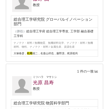
教授
総合理工学研究院 グローバルイノベーション
部門
（併任）
総合理工学府 総合理工学専攻, 工学部 融合基礎
工学科
ナノテク・材料 / 無機物質、無機材料化学、ナノテク・材料 / 無機
材料、物性、ナノテク・材料 / 金属生産、資源生産
大塚春彦，
松尾
雄二，名嘉山祥也，藤野茂，梶原稔尚
1 件の一致
ミツハラ マサトシ
光原 昌寿
教授
総合理工学研究院 物質科学部門