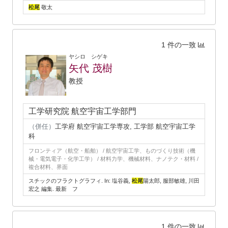
松尾
敬太
1 件の一致
ヤシロ シゲキ
矢代 茂樹
教授
工学研究院 航空宇宙工学部門
（併任）
工学府 航空宇宙工学専攻, 工学部 航空宇宙工学
科
フロンティア（航空・船舶） / 航空宇宙工学、ものづくり技術（機
械・電気電子・化学工学） / 材料力学、機械材料、ナノテク・材料 /
複合材料、界面
スチックのフラクトグラフィ. In: 塩谷義,
松尾
陽太郎, 服部敏雄, 川田
宏之 編集. 最新 フ
1 件の一致