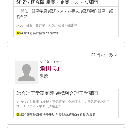
経済学研究院 産業・企業システム部門
（併任）
経済学府 経済システム専攻, 経済学部 経済・経
営学科
人文・社会 / 会計学、人文・社会 / 会計学
金
融規制と会計情報の有用性
22 件の一致
ツノダ イサオ
角田 功
教授
総合理工学研究院 連携融合理工学部門
ものづくり技術（機械・電気電子・化学工学） / 電気電子材料工
学、ナノテク・材料 / 結晶工学
金
誘起層交換成長法を用いた擬似単結晶Ge薄膜の形成