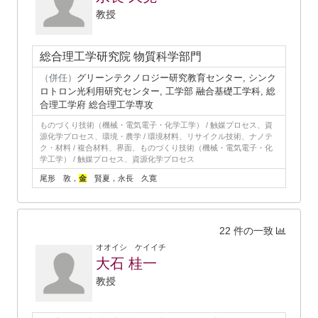
教授
総合理工学研究院 物質科学部門
（併任）
グリーンテクノロジー研究教育センター, シンク
ロトロン光利用研究センター, 工学部 融合基礎工学科, 総
合理工学府 総合理工学専攻
ものづくり技術（機械・電気電子・化学工学） / 触媒プロセス、資
源化学プロセス、環境・農学 / 環境材料、リサイクル技術、ナノテ
ク・材料 / 複合材料、界面、ものづくり技術（機械・電気電子・化
学工学） / 触媒プロセス、資源化学プロセス
尾形 敦，
金
賢夏，永長 久寛
22 件の一致
オオイシ ケイイチ
大石 桂一
教授