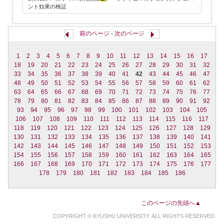
ント効果の検証
前のページ
-
次のページ
1
2
3
4
5
6
7
8
9
10
11
12
13
14
15
16
17
18
19
20
21
22
23
24
25
26
27
28
29
30
31
32
33
34
35
36
37
38
39
40
41
42
43
44
45
46
47
48
49
50
51
52
53
54
55
56
57
58
59
60
61
62
63
64
65
66
67
68
69
70
71
72
73
74
75
76
77
78
79
80
81
82
83
84
85
86
87
88
89
90
91
92
93
94
95
96
97
98
99
100
101
102
103
104
105
106
107
108
109
110
111
112
113
114
115
116
117
118
119
120
121
122
123
124
125
126
127
128
129
130
131
132
133
134
135
136
137
138
139
140
141
142
143
144
145
146
147
148
149
150
151
152
153
154
155
156
157
158
159
160
161
162
163
164
165
166
167
168
169
170
171
172
173
174
175
176
177
178
179
180
181
182
183
184
185
186
このページの先頭へ▲
COPYRIGHT © KYUSHU UNIVERSITY. ALL RIGHTS RESERVED.