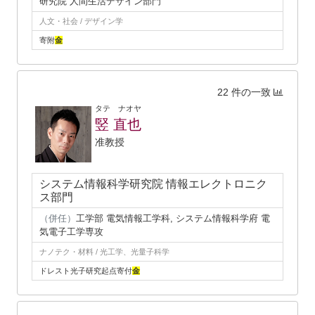
研究院 人間生活デザイン部門
人文・社会 / デザイン学
寄附
金
22 件の一致
タテ ナオヤ
竪 直也
准教授
システム情報科学研究院 情報エレクトロニク
ス部門
（併任）
工学部 電気情報工学科, システム情報科学府 電
気電子工学専攻
ナノテク・材料 / 光工学、光量子科学
ドレスト光子研究起点寄付
金