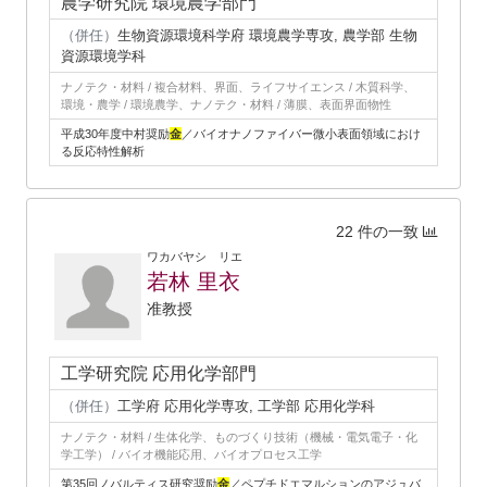
農学研究院 環境農学部門
（併任）
生物資源環境科学府 環境農学専攻, 農学部 生物
資源環境学科
ナノテク・材料 / 複合材料、界面、ライフサイエンス / 木質科学、
環境・農学 / 環境農学、ナノテク・材料 / 薄膜、表面界面物性
平成30年度中村奨励
金
／バイオナノファイバー微小表面領域におけ
る反応特性解析
22 件の一致
ワカバヤシ リエ
若林 里衣
准教授
工学研究院 応用化学部門
（併任）
工学府 応用化学専攻, 工学部 応用化学科
ナノテク・材料 / 生体化学、ものづくり技術（機械・電気電子・化
学工学） / バイオ機能応用、バイオプロセス工学
第35回ノバルティス研究奨励
金
／ペプチドエマルションのアジュバ