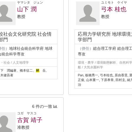
ヤマシタ ジュン
ユミモト ケイヤ
山下 潤
弓本 桂也
教授
教授
較社会文化研究院 社会情
応用力学研究所 地球環境
部門
学部門
併任）
地球社会統合科学府 地球
（併任）
総合理工学府 総合理
会統合科学専攻
専攻
・社会 / 人文地理学
環境・農学 / 環境動態解析、自然科
般 / 大気水圏科学
山下 潤編著、橋本征二、
林
岳、
々木健吾著
Pan, 板橋秀一, 弓本桂也, 原由香里, 
正俊, 山本重一, 下原孝章, 田村圭, 緒
治
6 件の一致
コガ ヤスコ
古賀 靖子
准教授