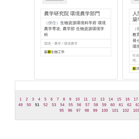
農学研究院 環境農学部門
人
築
（併任）
生物資源環境科学府 環境
農学専攻, 農学部 生物資源環境学
（
科
教
発
環境・農学 / 環境農学
環
森
林
生物工学
社会
境
林
1
2
3
4
5
6
7
8
9
10
11
12
13
14
15
16
17
49
50
51
52
53
54
55
56
57
58
59
60
61
62
6
95
96
97
98
99
100
101
102
10