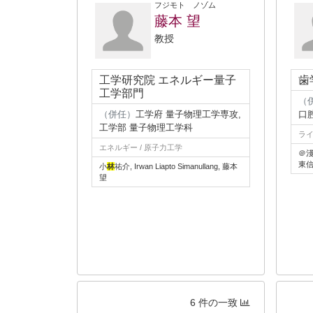
フジモト ノゾム
藤本 望
教授
工学研究院 エネルギー量子
歯
工学部門
（
（併任）
工学府 量子物理工学専攻,
口
工学部 量子物理工学科
ライ
エネルギー / 原子力工学
＠
東
小
林
祐介, Irwan Liapto Simanullang, 藤本
望
6 件の一致