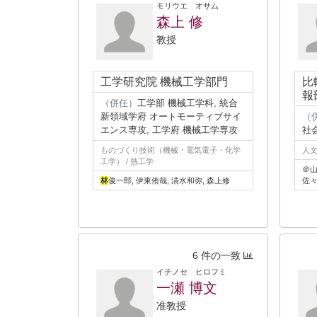
モリウエ オサム
森上 修
教授
工学研究院 機械工学部門
比
報
（併任）
工学部 機械工学科, 統合
新領域学府 オートモーティブサイ
（
エンス専攻, 工学府 機械工学専攻
社
ものづくり技術（機械・電気電子・化学
人文
工学） / 熱工学
＠
林
俊一郎, 伊東侑哉, 清水和弥, 森上修
佐
6 件の一致
イチノセ ヒロフミ
一瀬 博文
准教授