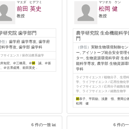
マエダ ヒデフミ
マツオカ ケン
前田 英史
松岡 健
教授
教授
学研究院 歯学部門
農学研究院 生命機能科学
門
併任）
歯学府 歯学専攻, 歯学府
腔科学専攻, 歯学部 歯学科
（併任）
実験生物環境制御セン
ー, アイソトープ統合安全管理
フサイエンス / 保存治療系歯学
ター, 生物資源環境科学府 生命
淺井知宏、＠三橋晃、＠
林
誠、＠坂
能科学専攻, 農学部 生物資源環
信、＠古澤成博、前田英史．
学科
ライフサイエンス / 植物分子、生理
学、ライフサイエンス / 応用生物化
ライフサイエンス / 応用分子細胞生
学、ライフサイエンス / 細胞生物学
林
恭子、平田励、浅妻 悟、豊岡公
松岡 健
6 件の一致
6 件の