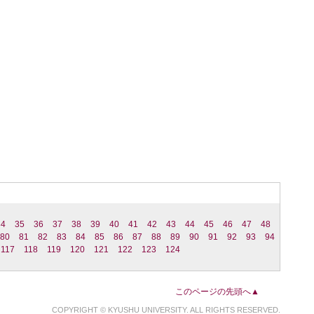
34
35
36
37
38
39
40
41
42
43
44
45
46
47
48
80
81
82
83
84
85
86
87
88
89
90
91
92
93
94
117
118
119
120
121
122
123
124
このページの先頭へ▲
COPYRIGHT © KYUSHU UNIVERSITY. ALL RIGHTS RESERVED.