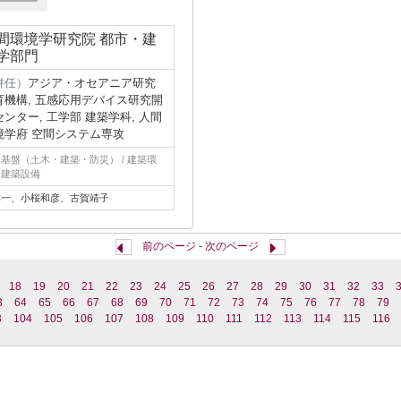
間環境学研究院 都市・建
学部門
併任）
アジア・オセアニア研究
育機構, 五感応用デバイス研究開
センター, 工学部 建築学科, 人間
境学府 空間システム専攻
基盤（土木・建築・防災） / 建築環
、建築設備
洋一、小桜和彦、古賀靖子
前のページ
-
次のページ
18
19
20
21
22
23
24
25
26
27
28
29
30
31
32
33
3
64
65
66
67
68
69
70
71
72
73
74
75
76
77
78
79
3
104
105
106
107
108
109
110
111
112
113
114
115
116