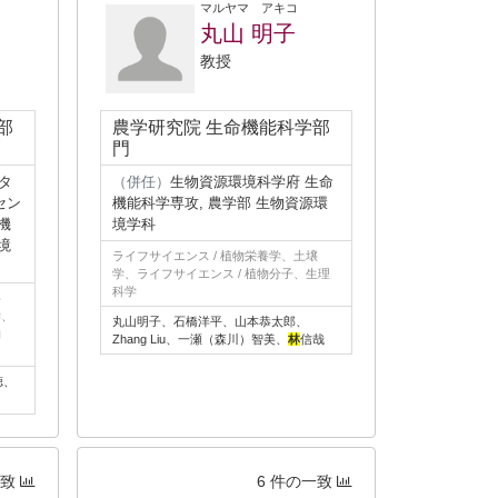
マルヤマ アキコ
丸山 明子
教授
部
農学研究院 生命機能科学部
門
タ
（併任）
生物資源環境科学府 生命
セン
機能科学専攻, 農学部 生物資源環
機
境学科
境
ライフサイエンス / 植物栄養学、土壌
学、ライフサイエンス / 植物分子、生理
科学
科
学、
丸山明子、石橋洋平、山本恭太郎、
物
Zhang Liu、一瀬（森川）智美、
林
信哉
徳、
一致
6 件の一致