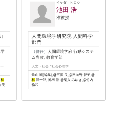
イケダ ヒロシ
池田 浩
准教授
力
人間環境学研究院 人間科学
部門
工学
（併任）
人間環境学府 行動システ
ム専攻, 教育学部
学一
人文・社会 / 社会心理学
角山 剛(編集),@三沢 良,@日向野 智子,@
栗
林
林
洋一郎, 池田 浩,@菊入 みゆき,@竹内
方美
倫和