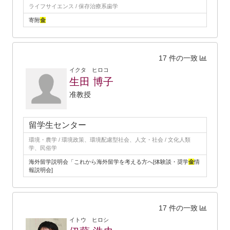
ライフサイエンス / 保存治療系歯学
寄附
金
17 件の一致
イクタ ヒロコ
生田 博子
准教授
留学生センター
環境・農学 / 環境政策、環境配慮型社会、人文・社会 / 文化人類
学、民俗学
海外留学説明会「これから海外留学を考える方へ[体験談・奨学
金
情
報説明会]
17 件の一致
イトウ ヒロシ