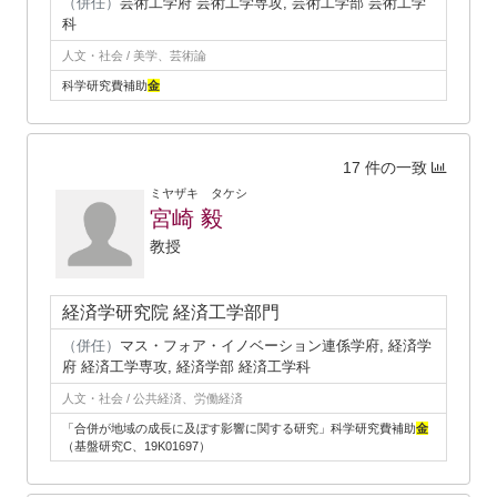
（併任）
芸術工学府 芸術工学専攻, 芸術工学部 芸術工学
科
人文・社会 / 美学、芸術論
科学研究費補助
金
17 件の一致
ミヤザキ タケシ
宮崎 毅
教授
経済学研究院 経済工学部門
（併任）
マス・フォア・イノベーション連係学府, 経済学
府 経済工学専攻, 経済学部 経済工学科
人文・社会 / 公共経済、労働経済
「合併が地域の成長に及ぼす影響に関する研究」科学研究費補助
金
（基盤研究C、19K01697）