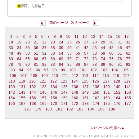
金
源雨、古賀靖子
前のページ
-
次のページ
1
2
3
4
5
6
7
8
9
10
11
12
13
14
15
16
17
18
19
20
21
22
23
24
25
26
27
28
29
30
31
32
33
34
35
36
37
38
39
40
41
42
43
44
45
46
47
48
49
50
51
52
53
54
55
56
57
58
59
60
61
62
63
64
65
66
67
68
69
70
71
72
73
74
75
76
77
78
79
80
81
82
83
84
85
86
87
88
89
90
91
92
93
94
95
96
97
98
99
100
101
102
103
104
105
106
107
108
109
110
111
112
113
114
115
116
117
118
119
120
121
122
123
124
125
126
127
128
129
130
131
132
133
134
135
136
137
138
139
140
141
142
143
144
145
146
147
148
149
150
151
152
153
154
155
156
157
158
159
160
161
162
163
164
165
166
167
168
169
170
171
172
173
174
175
176
177
178
179
180
181
182
183
184
185
186
このページの先頭へ▲
COPYRIGHT © KYUSHU UNIVERSITY. ALL RIGHTS RESERVED.