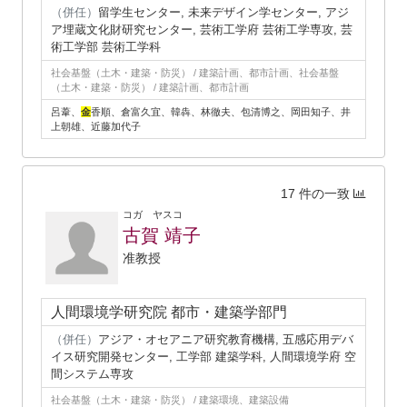
（併任）
留学生センター, 未来デザイン学センター, アジ
ア埋蔵文化財研究センター, 芸術工学府 芸術工学専攻, 芸
術工学部 芸術工学科
社会基盤（土木・建築・防災） / 建築計画、都市計画、社会基盤
（土木・建築・防災） / 建築計画、都市計画
呂葦、
金
香順、倉富久宜、韓犇、林徹夫、包清博之、岡田知子、井
上朝雄、近藤加代子
17 件の一致
コガ ヤスコ
古賀 靖子
准教授
人間環境学研究院 都市・建築学部門
（併任）
アジア・オセアニア研究教育機構, 五感応用デバ
イス研究開発センター, 工学部 建築学科, 人間環境学府 空
間システム専攻
社会基盤（土木・建築・防災） / 建築環境、建築設備