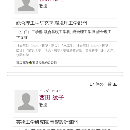
教授
総合理工学研究院 環境理工学部門
（併任）
工学部 融合基礎工学科, 総合理工学府 総合理工
学専攻
社会基盤（土木・建築・防災） / 水工学、社会基盤（土木・建築・
防災） / 防災工学、環境・農学 / 環境影響評価、自然科学一般 / 大気
水圏科学
専攻奨学
金
返還免除WG委員
17 件の一致
ニシダ ヒロコ
西田 紘子
教授
芸術工学研究院 音響設計部門