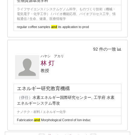
生物資源環境学科
ライフサイエンス / システムゲノム科学、ものづくり技術（機械・
電気電子・化学工学） / バイオ機能応用、バイオプロセス工学、情
報通信 / 生命、健康、医療情報学
regular coffee samples
and
its application to prod
92 件の一致
ハヤシ アカリ
林 灯
教授
エネルギー研究教育機構
（併任）
水素エネルギー国際研究センター, 工学府 水素
エネルギーシステム専攻
ナノテク・材料 / エネルギー化学
Fabrication
and
Morphological Control of Ion-induc