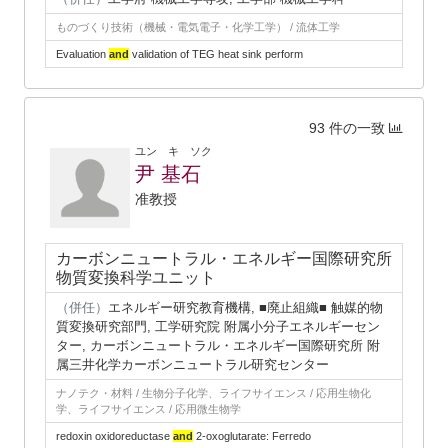
ものづくり技術（機械・電気電子・化学工学） / 流体工学
Evaluation
and
validation of TEG heat sink perform
93 件の一致
ユン キ ソク
尹 基石
准教授
カーボンニュートラル・エネルギー国際研究所
物質変換科学ユニット
（併任）
エネルギー研究教育機構, ■廃止組織■ 触媒的物
質変換研究部門, 工学研究院 附属小分子エネルギーセン
ター, カーボンニュートラル・エネルギー国際研究所 附
属三井化学カーボンニュートラル研究センター
ナノテク・材料 / 生物分子化学、ライフサイエンス / 応用生物化
学、ライフサイエンス / 応用微生物学
redoxin oxidoreductase
and
2-oxoglutarate: Ferredo