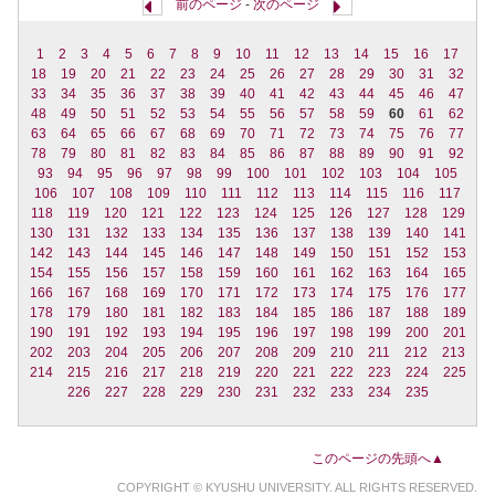
前のページ
-
次のページ
1
2
3
4
5
6
7
8
9
10
11
12
13
14
15
16
17
18
19
20
21
22
23
24
25
26
27
28
29
30
31
32
33
34
35
36
37
38
39
40
41
42
43
44
45
46
47
48
49
50
51
52
53
54
55
56
57
58
59
60
61
62
63
64
65
66
67
68
69
70
71
72
73
74
75
76
77
78
79
80
81
82
83
84
85
86
87
88
89
90
91
92
93
94
95
96
97
98
99
100
101
102
103
104
105
106
107
108
109
110
111
112
113
114
115
116
117
118
119
120
121
122
123
124
125
126
127
128
129
130
131
132
133
134
135
136
137
138
139
140
141
142
143
144
145
146
147
148
149
150
151
152
153
154
155
156
157
158
159
160
161
162
163
164
165
166
167
168
169
170
171
172
173
174
175
176
177
178
179
180
181
182
183
184
185
186
187
188
189
190
191
192
193
194
195
196
197
198
199
200
201
202
203
204
205
206
207
208
209
210
211
212
213
214
215
216
217
218
219
220
221
222
223
224
225
226
227
228
229
230
231
232
233
234
235
このページの先頭へ▲
COPYRIGHT © KYUSHU UNIVERSITY. ALL RIGHTS RESERVED.