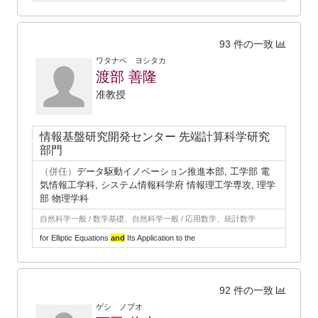
93 件の一致
ワタナベ ヨシタカ
渡部 善隆
准教授
情報基盤研究開発センター 先端計算科学研究
部門
（併任）
データ駆動イノベーション推進本部, 工学部 電
気情報工学科, システム情報科学府 情報理工学専攻, 理学
部 物理学科
自然科学一般 / 数学基礎、自然科学一般 / 応用数学、統計数学
for Elliptic Equations
and
Its Application to the
92 件の一致
ゲシ ノブオ