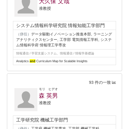
大久保 文哉
准教授
システム情報科学研究院 情報知能工学部門
（併任）
データ駆動イノベーション推進本部, ラーニング
アナリティクスセンター, 工学部 電気情報工学科, システ
ム情報科学府 情報理工学専攻
情報通信 / 学習支援システム、情報通信 / 情報学基礎論
Analytics
and
Curriculum Map for Scalable Insights
93 件の一致
モリ ヒデオ
森 英男
准教授
工学研究院 機械工学部門
（併任）
工学府 機械工学専攻, 工学部 機械工学科