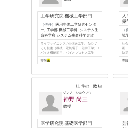
工学研究院 機械工学部門
人
築
（併任）
医用生体工学研究センタ
ー, 工学部 機械工学科, システム生
（
命科学府 システム生命科学専攻
境
ライフサイエンス / 生体医工学、ものづ
社会
くり技術（機械・電気電子・化学工学） /
画
バイオ機能応用、バイオプロセス工学
防災
寄附
金
寄
11 件の一致
ジンノ シヨウゾウ
神野 尚三
教授
医学研究院 基礎医学部門
芸