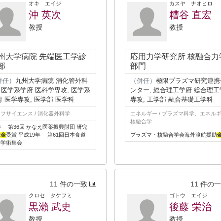
オキ エイジ
カスヤ ナオヒロ
沖 英次
糟谷 直宏
教授
教授
州大学病院 先端医工学診
応用力学研究所 核融合力
部
部門
併任）
九州大学病院 消化管外科
（併任）
極限プラズマ研究連携
), 医学系学府 医科学専攻, 医学系
ンター, 総合理工学府 総合理工
府 医学専攻, 医学部 医学科
専攻, 工学部 融合基礎工学科
フサイエンス / 消化器外科学
エネルギー / プラズマ科学、エネルギー
核融合学
年 第36回 かなえ医薬振興財団 研究
成
金
受賞 平成19年 第61回日本食道
プラズマ・核融合学会海外渡航援助
会学術集会
11 件の一致
11 件の
クロセ タケフミ
ゴトウ エイジ
黒瀨 武史
後藤 栄治
教授
教授