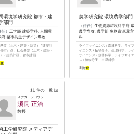
間環境学研究院 都市・建
農学研究院 環境農学部門
学部門
（併任）
生物資源環境科学府 
併任）
工学部 建築学科, 人間環
農学専攻, 農学部 生物資源環境
学府 都市共生デザイン専攻
科
基盤（土木・建築・防災） / 建築計
ライフサイエンス / 森林科学、ライ
、都市計画、社会基盤（土木・建築・
イエンス / 植物分子、生理科学、ラ
） / 建築計画、都市計画
サイエンス / 森林科学、ライフサイ
ス / 植物分子、生理科学
附
金
寄附
金
11 件の一致
スナガ シヨウジ
須長 正治
教授
術工学研究院 メディアデ