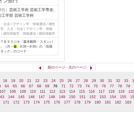
イン部門
併任）
芸術工学府 芸術工学専攻,
術工学部 芸術工学科
・社会 / デザイン学、情報通信 / 感性
学、人文・社会 / デザイン学、情報
 / 感性情報学、情報通信 / 感性情報学
 ＴＢＳラジオ「森本毅郎・スタンバ
！」（月～
金
、6:30～8:30）の「現場
アタック」のコーナ
前のページ
-
次のページ
18
19
20
21
22
23
24
25
26
27
28
29
30
31
32
33
3
64
65
66
67
68
69
70
71
72
73
74
75
76
77
78
79
107
108
109
110
111
112
113
114
115
116
117
118
119
12
43
144
145
146
147
148
149
150
151
152
153
154
155
1
171
172
173
174
175
176
177
178
179
180
181
182
183