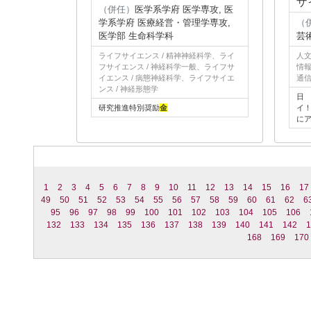
ザ
（併任）
医学系学府 医学専攻, 医
学系学府 医療経営・管理学専攻,
（
医学部 生命科学科
芸
ライフサイエンス / 精神神経科学、ライ
人文
フサイエンス / 神経科学一般、ライフサ
情報
イエンス / 病態神経科学、ライフサイエ
通信
ンス / 神経形態学
日
研究推進特別奨励
金
イ
に
1
2
3
4
5
6
7
8
9
10
11
12
13
14
15
16
17
49
50
51
52
53
54
55
56
57
58
59
60
61
62
6
95
96
97
98
99
100
101
102
103
104
105
106
132
133
134
135
136
137
138
139
140
141
142
1
168
169
170