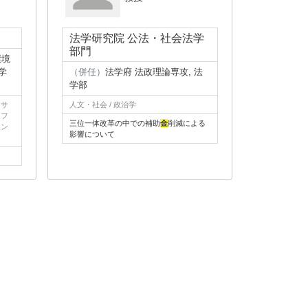
法学研究院 公法・社会法学
部門
環境
学
（併任）
法学府 法政理論専攻, 法
学部
フサ
人文・社会 / 政治学
イフ
三位一体改革の中での補助
金
削減による
エン
影響について