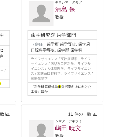
キヨシマ タモツ
清島 保
教授
学
歯学研究院 歯学部門
（併任）
歯学府 歯学専攻, 歯学府
セ
口腔科学専攻, 歯学部 歯学科
学
ライフサイエンス / 実験病理学、ライフ
サイエンス / 病態系口腔科学、ライフサ
イエンス / 人体病理学、ライフサイエン
 /
ス / 常態系口腔科学、ライフサイエンス /
腫瘍生物学
金
『科学研究費補助
金
採択率向上に向けた
工夫』ほか
一致
11 件の一致
シマダ アキフミ
嶋田 暁文
教授