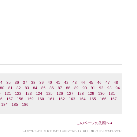
34
35
36
37
38
39
40
41
42
43
44
45
46
47
48
80
81
82
83
84
85
86
87
88
89
90
91
92
93
94
0
121
122
123
124
125
126
127
128
129
130
131
56
157
158
159
160
161
162
163
164
165
166
167
184
185
186
このページの先頭へ▲
COPYRIGHT © KYUSHU UNIVERSITY. ALL RIGHTS RESERVED.