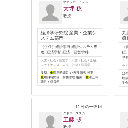
オオツボ ミノル
大坪 稔
教授
経済学研究院 産業・企業シ
九
ステム部門
療
（併任）
経済学府 経済システム専
（
攻, 経済学部 経済・経営学科
(2
学
人文・社会 / 経営学、人文・社会 / 金融、
ファイナンス、人文・社会 / 経営学
ライ
後期、
金
曜三時間目：4年生演習 後期、
18
金
曜四時間目：財務管理 後期、
金
曜五時
助
間目：経営学
学
11 件の一致
クドウ ススム
工藤 奨
教授