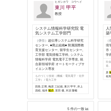
ヒガシカワ コウヘイ
東川 甲平
教授
システム情報科学研究院 電
人
気システム工学部門
築
（併任）
超伝導システム科学研究
（
センター, ■廃止組織■ 附属国際教
境
育支援センター, 留学生センター,
市
工学部 電気情報工学科, システム
学
情報科学府 電気電子工学専攻, 統
社会
合新領域学府 オートモーティブサ
造
イエンス専攻
原
ものづくり技術（機械・電気電子・化学
有馬
工学） / 電力工学
田島 正博, 梅原 三紀雄, 東川 甲平, 井上
昌睦, 福本
祐介
, 富田 優, 木須 隆暢
5 件の一致