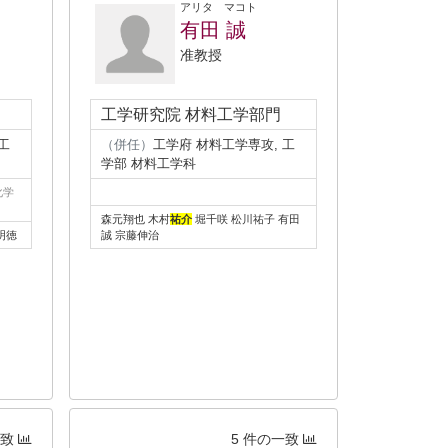
アリタ マコト
有田 誠
准教授
工学研究院 材料工学部門
工
（併任）
工学府 材料工学専攻, 工
学部 材料工学科
化学
森元翔也 木村
祐介
堀千咲 松川祐子 有田
明徳
誠 宗藤伸治
一致
5 件の一致