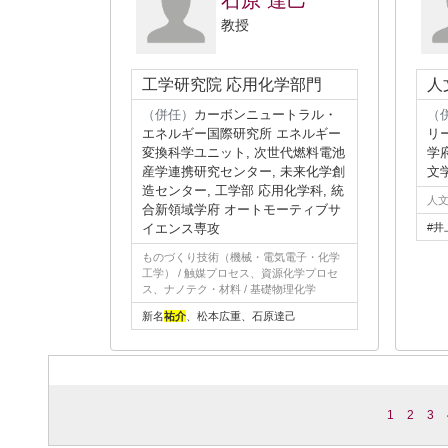
石原 達己
教授
工学研究院 応用化学部門
人
（併任）
カーボンニュートラル・
（
エネルギー国際研究所 エネルギー
リ
変換科学ユニット, 次世代燃料電池
学
産学連携研究センター, 未来化学創
文
造センター, 工学部 応用化学科, 統
人文
合新領域学府 オートモーティブサ
イエンス専攻
#井
ものづくり技術（機械・電気電子・化学
工学） / 触媒プロセス、資源化学プロセ
ス、ナノテク・材料 / 基礎物理化学
新名
祐介
、松本広重、石原達己
1
2
3