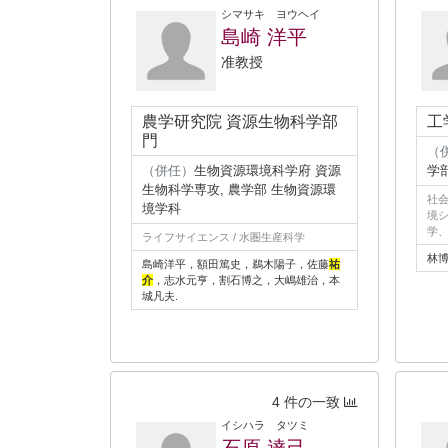
シマサキ ヨウヘイ
島崎 洋平
准教授
農学研究院 資源生物科学部
工
門
（
（併任）
生物資源環境科学府 資源
学
生物科学専攻, 農学部 生物資源環
社会
境学科
境シ
学
ライフサイエンス / 水圏生産科学
林博
島崎洋平，額田篤史，鵜木陽子，佐藤
祐
介
，志水元亨，割石博之，大嶋雄治，本
城凡夫.
4 件の一致
イシハラ タツミ