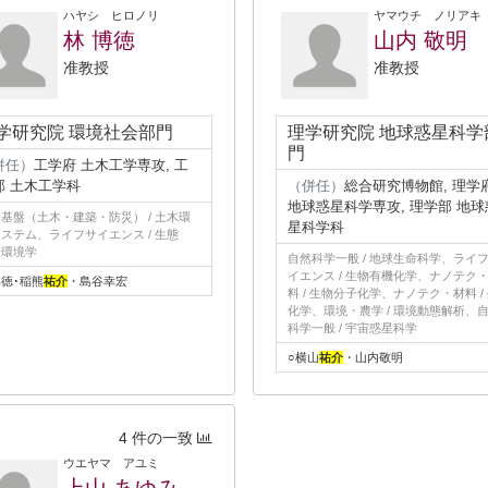
ハヤシ ヒロノリ
ヤマウチ ノリアキ
林 博徳
山内 敬明
准教授
准教授
学研究院 環境社会部門
理学研究院 地球惑星科学
門
併任）
工学府 土木工学専攻, 工
部 土木工学科
（併任）
総合研究博物館, 理学
地球惑星科学専攻, 理学部 地球
基盤（土木・建築・防災） / 土木環
星科学科
ステム、ライフサイエンス / 生態
、環境学
自然科学一般 / 地球生命科学、ライ
イエンス / 生物有機化学、ナノテク
徳･稲熊
祐介
・島谷幸宏
料 / 生物分子化学、ナノテク・材料 /
化学、環境・農学 / 環境動態解析、
科学一般 / 宇宙惑星科学
○横山
祐介
・山内敬明
4 件の一致
ウエヤマ アユミ