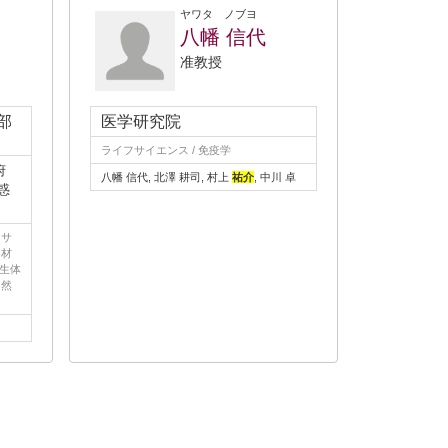
ヤワタ ノブヨ
八幡 信代
准教授
部
医学研究院
ライフサイエンス / 免疫学
府
八幡 信代, 北澤 耕司, 村上
祐介
, 中川 卓
惑
フサ
・材
 生体
自然