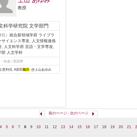
上山 あゆみ
教授
文科学研究院 文学部門
併任）
統合新領域学府 ライブラ
ーサイエンス専攻, 人文情報連係
府, 人文科学府 言語・文学専攻,
学部 人文学科
・社会 / 言語学
上恵利佳, #原田
祐介
, @上山あゆみ
前のページ
-
次のページ
4
5
6
7
8
9
10
11
12
13
14
15
16
17
18
19
20
21