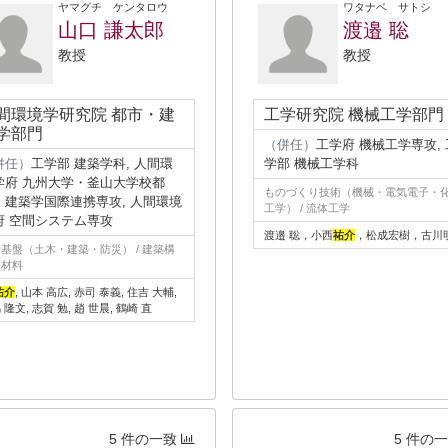
ヤマグチ ケンタロウ
ワタナベ サトシ
山口 謙太郎
渡邉 聡
教授
教授
間環境学研究院 都市・建
工学研究院 機械工学部門
学部門
（併任）
工学府 機械工学専攻, 
併任）
工学部 建築学科, 人間環
学部 機械工学科
学府 九州大学・釜山大学校都
ものづくり技術（機械・電気電子・
・建築学国際連携専攻, 人間環境
工学） / 流体工学
府 空間システム専攻
渡邉 聡，小西
祐介
，松成宏樹，古川
基盤（土木・建築・防災） / 建築構
、材料
祐介
, 山本 高広, 赤司 泰義, 住吉 大輔,
 隆文, 志賀 勉, 趙 世晨, 鶴崎 直
5 件の一致
5 件の