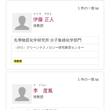
1 件の一致
イトウ マサト
伊藤 正人
准教授
先導物質化学研究所 分子集積化学部門
（併任）
グリーンテクノロジー研究教育センター
准教授
1 件の一致
イ ドユン
李 度胤
准教授