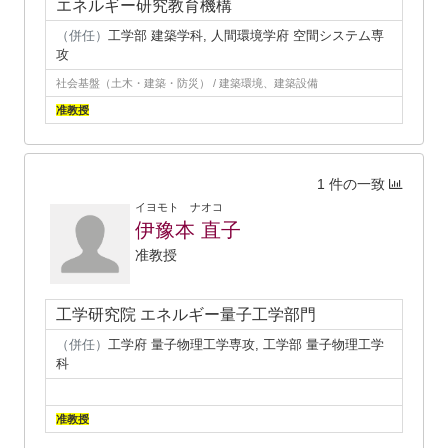
エネルギー研究教育機構
（併任）
工学部 建築学科, 人間環境学府 空間システム専
攻
社会基盤（土木・建築・防災） / 建築環境、建築設備
准教授
1 件の一致
イヨモト ナオコ
伊豫本 直子
准教授
工学研究院 エネルギー量子工学部門
（併任）
工学府 量子物理工学専攻, 工学部 量子物理工学
科
准教授