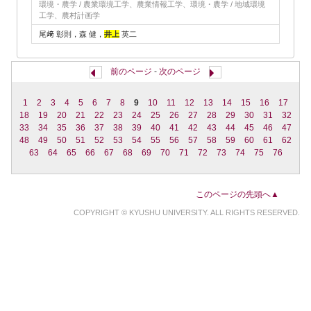
環境・農学 / 農業環境工学、農業情報工学、環境・農学 / 地域環境
工学、農村計画学
尾﨑 彰則，森 健，
井上
英二
前のページ
-
次のページ
1
2
3
4
5
6
7
8
9
10
11
12
13
14
15
16
17
18
19
20
21
22
23
24
25
26
27
28
29
30
31
32
33
34
35
36
37
38
39
40
41
42
43
44
45
46
47
48
49
50
51
52
53
54
55
56
57
58
59
60
61
62
63
64
65
66
67
68
69
70
71
72
73
74
75
76
このページの先頭へ▲
COPYRIGHT © KYUSHU UNIVERSITY. ALL RIGHTS RESERVED.