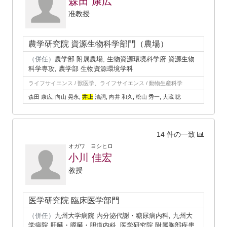
森田 康広
准教授
農学研究院 資源生物科学部門（農場）
（併任）
農学部 附属農場, 生物資源環境科学府 資源生物
科学専攻, 農学部 生物資源環境学科
ライフサイエンス / 獣医学、ライフサイエンス / 動物生産科学
森田 康広, 向山 晃永,
井上
清詞, 向井 和久, 松山 秀一, 大蔵 聡
14 件の一致
オガワ ヨシヒロ
小川 佳宏
教授
医学研究院 臨床医学部門
（併任）
九州大学病院 内分泌代謝・糖尿病内科, 九州大
学病院 肝臓・膵臓・胆道内科, 医学研究院 附属胸部疾患