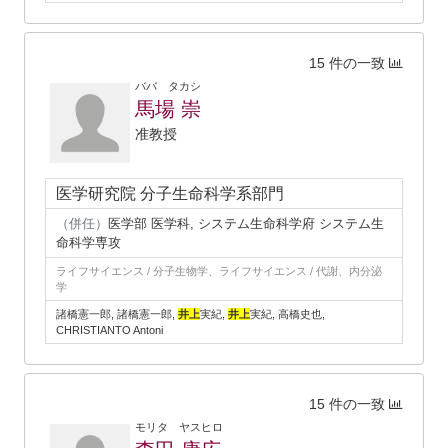
15 件の一致
ババ タカシ
馬場 崇
准教授
医学研究院 分子生命科学系部門
（併任）
医学部 医学科, システム生命科学府 システム生
命科学専攻
ライフサイエンス / 分子生物学、ライフサイエンス / 代謝、内分泌
学
諸橋憲一郎, 諸橋憲一郎,
井上
実紀,
井上
実紀, 高橋史也,
CHRISTIANTO Antoni
15 件の一致
モリタ ヤスヒロ