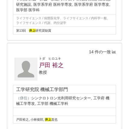
研究施設, 医学系学府 医科学専攻, 医学系学府 医学専攻,
医学部 医学科
ライフサイエンス / 病態医化学、ライフサイエンス / 内科学一般、
ライフサイエンス / 代謝、内分泌学
第13回
井上
研究奨励賞
14 件の一致
トダ ヒロユキ
戸田 裕之
教授
工学研究院 機械工学部門
（併任）
シンクロトロン光利用研究センター, 工学府 機
械工学専攻, 工学部 機械工学科
戸田裕之, 小林俊郎,
井上
直也