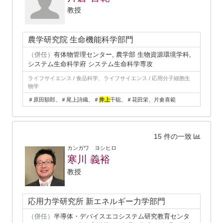
教授
農学研究院 生命機能科学部門
（併任）
有体物管理センター, 農学部 生物資源環境学科,
システム生命科学府 システム生命科学専攻
ライフサイエンス / 食品科学、ライフサイエンス / 応用分子細胞生
物学
＃原田額郎、＃尾上詩織、＃
井上
千聡、＃花田栄、片倉喜範
15 件の一致
カンガワ ヨシヒロ
寒川 義裕
教授
応用力学研究所 新エネルギー力学部門
（併任）
半導体・デバイスエコシステム研究教育センタ