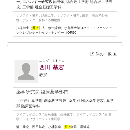
ー, エネルギー研究教育機構, 総合理工学府 総合理工学専
攻, 工学部 融合基礎工学科
ナノテク・材料 / 結晶工学、ナノテク・材料 / 薄膜、表面界面物
性、ナノテク・材料 / 応用物性
指導学生（
井上
仁人、修士課程）が九州大学ロバート・ファン／ア
ントレプレナーシップ・センター（QREC
15 件の一致
ニシダ モトヒロ
西田 基宏
教授
薬学研究院 臨床薬学部門
（併任）
薬学府 創薬科学専攻, 薬学府 臨床薬学専攻, 薬学
部 臨床薬学科
ライフサイエンス / 薬系衛生、生物化学、ライフサイエンス / 薬理
学、ライフサイエンス / 生理学
浦山恭次、西田基宏、小林弘幸、
井上
隆司、黒瀬等