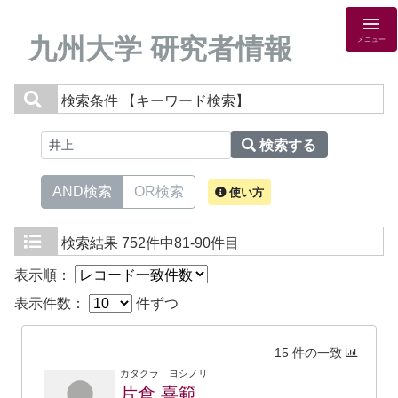
九州大学 研究者情報
メニュー
検索条件
【キーワード検索】
検索する
AND検索
OR検索
使い方
検索結果
752件中81-90件目
表示順：
表示件数：
件ずつ
15 件の一致
カタクラ ヨシノリ
片倉 喜範