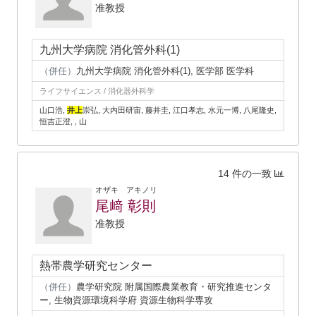
准教授
九州大学病院 消化管外科(1)
（併任）
九州大学病院 消化管外科(1), 医学部 医学科
ライフサイエンス / 消化器外科学
山口浩,
井上
崇弘, 大内田研宙, 藤井圭, 江口孝志, 水元一博, 八尾隆史,
恒吉正澄, , 山
14 件の一致
オザキ アキノリ
尾﨑 彰則
准教授
熱帯農学研究センター
（併任）
農学研究院 附属国際農業教育・研究推進センタ
ー, 生物資源環境科学府 資源生物科学専攻