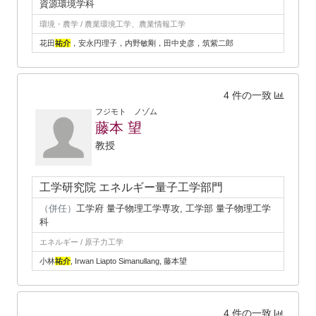
資源環境学科
環境・農学 / 農業環境工学、農業情報工学
花田
祐介
，安永円理子，内野敏剛，田中史彦，筑紫二郎
4 件の一致
フジモト ノゾム
藤本 望
教授
工学研究院 エネルギー量子工学部門
（併任）
工学府 量子物理工学専攻, 工学部 量子物理工学
科
エネルギー / 原子力工学
小林
祐介
, Irwan Liapto Simanullang, 藤本望
4 件の一致