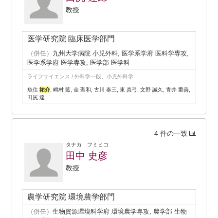
教授
医学研究院 臨床医学部門
（併任）
九州大学病院 小児外科, 医学系学府 医科学専攻,
医学系学府 医学専攻, 医学部 医学科
ライフサイエンス / 外科学一般、小児外科学
魚住
祐介
, 嶋村 藍, 金 聖和, 古川 泰三, 東 真弓, 文野 誠久, 青井 重善,
田尻 達
4 件の一致
タナカ フミヒコ
田中 史彦
教授
農学研究院 環境農学部門
（併任）
生物資源環境科学府 環境農学専攻, 農学部 生物