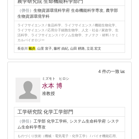
農学研究院 生命機能科学部門
（併任）
生物資源環境科学府 生命機能科学専攻, 農学部
生物資源環境学科
ライフサイエンス / 食品科学、ライフサイエンス / 機能生物化学、
ライフサイエンス / 応用分子細胞生物学、人文・社会 / 家政学、生
活科学、ライフサイエンス / ゲノム生物学、ナノテク・材料 / ケミ
カルバイオロジー
長谷川
祐介
, 山里 宣子, 藤村 由紀, 山田 耕路, 立花 宏文
4 件の一致
ミズモト ヒロシ
水本 博
准教授
工学研究院 化学工学部門
（併任）
工学部 化学工学科, システム生命科学府 システ
ム生命科学専攻
ものづくり技術（機械・電気電子・化学工学） / バイオ機能応用、