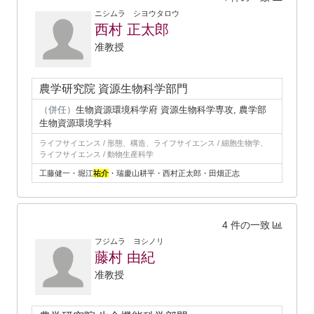
ニシムラ シヨウタロウ
西村 正太郎
准教授
農学研究院 資源生物科学部門
（併任）
生物資源環境科学府 資源生物科学専攻, 農学部
生物資源環境学科
ライフサイエンス / 形態、構造、ライフサイエンス / 細胞生物学、
ライフサイエンス / 動物生産科学
工藤健一・堀江
祐介
・瑞慶山耕平・西村正太郎・田畑正志
4 件の一致
フジムラ ヨシノリ
藤村 由紀
准教授