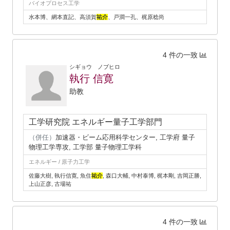
バイオプロセス工学
水本博、網本直記、高須賀
祐介
、戸澗一孔、梶原稔尚
4 件の一致
シギョウ ノブヒロ
執行 信寛
助教
工学研究院 エネルギー量子工学部門
（併任）
加速器・ビーム応用科学センター, 工学府 量子
物理工学専攻, 工学部 量子物理工学科
エネルギー / 原子力工学
佐藤大樹, 執行信寛, 魚住
祐介
, 森口大輔, 中村泰博, 梶本剛, 吉岡正勝,
上山正彦, 古場祐
4 件の一致