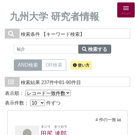
九州大学 研究者情報
メニュー
検索条件
【キーワード検索】
検索する
AND検索
OR検索
使い方
検索結果
237件中81-90件目
表示順：
表示件数：
件ずつ
4 件の一致
タジリ タツロウ
田尻 達郎