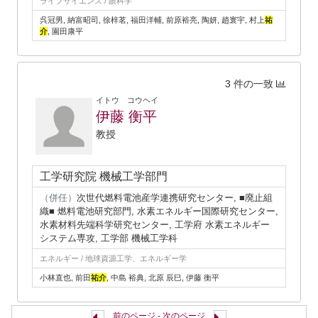
ライフサイエンス / 眼科学
呉冠男, 納富昭司, 徐梓茗, 福田洋輔, 前原裕亮, 陶妍, 趙寰宇, 村上
祐
介
, 園田康平
3 件の一致
イトウ コウヘイ
伊藤 衡平
教授
工学研究院 機械工学部門
（併任）
次世代燃料電池産学連携研究センター, ■廃止組
織■ 燃料電池研究部門, 水素エネルギー国際研究センター,
水素材料先端科学研究センター, 工学府 水素エネルギー
システム専攻, 工学部 機械工学科
エネルギー / 地球資源工学、エネルギー学
小林直也, 前田
祐介
, 中島 裕典, 北原 辰巳, 伊藤 衡平
前のページ
-
次のページ