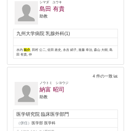
シマダ ユウキ
島田 有貴
助教
九州大学病院 乳腺外科(1)
水内
祐介
, 田村 公二, 佐田 政史, 永吉 絹子, 進藤 幸治, 森山 大樹, 島
田 有貴, 仲
4 件の一致
ノウトミ シヨウジ
納富 昭司
助教
医学研究院 臨床医学部門
（併任）
医学部 医学科