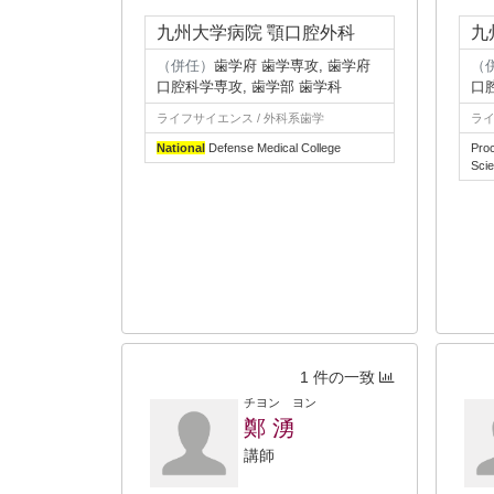
九州大学病院 顎口腔外科
九
（併任）
歯学府 歯学専攻, 歯学府
（
口腔科学専攻, 歯学部 歯学科
口
ライフサイエンス / 外科系歯学
ライ
National
Defense Medical College
Proc
Scie
1 件の一致
チヨン ヨン
鄭 湧
講師