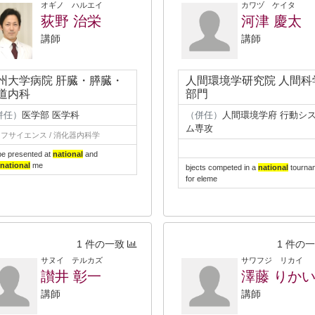
オギノ ハルエイ
カワヅ ケイタ
荻野 治栄
河津 慶太
講師
講師
州大学病院 肝臓・膵臓・
人間環境学研究院 人間科
道内科
部門
併任）
医学部 医学科
（併任）
人間環境学府 行動シ
ム専攻
フサイエンス / 消化器内科学
 be presented at
national
and
national
me
bjects competed in a
national
tourna
for eleme
1 件の一致
1 件の
サヌイ テルカズ
サワフジ リカイ
讃井 彰一
澤藤 りか
講師
講師