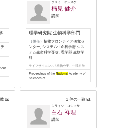
クスミ ケンスケ
楠見 健介
講師
学
理学研究院 生物科学部門
（併任）
植物フロンティア研究セ
ステ
ンター, システム生命科学府 シス
テム生命科学専攻, 理学部 生物学
科
ライフサイエンス / 植物分子、生理科学
ment
Proceedings of the
National
Academy of
Sciences of
一致
1 件の一致
シライシ ヨシマサ
い
白石 祥理
講師