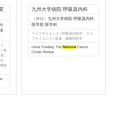
変
九州大学病院 呼吸器内科
（併任）
九州大学病院 呼吸器内科,
セ
医学部 医学科
球
ライフサイエンス / 呼吸器内科学、ライ
フサイエンス / 血液、腫瘍内科学
イフ
rvival. Funding: The
National
Cancer
/ 考
Center Resear
環境
・社
 博物
an