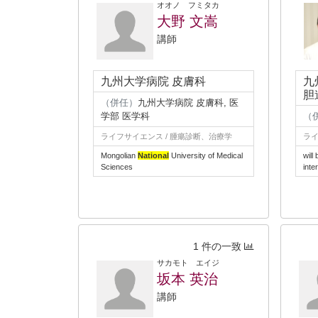
オオノ フミタカ
大野 文嵩
講師
九州大学病院 皮膚科
九
胆
（併任）
九州大学病院 皮膚科, 医
学部 医学科
（
ライフサイエンス / 腫瘍診断、治療学
ライ
Mongolian
National
University of Medical
will
Sciences
inter
1 件の一致
サカモト エイジ
坂本 英治
講師