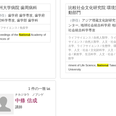
州大学病院 歯周病科
比較社会文化研究院 環境
動部門
併任）
歯学府 歯学専攻, 歯学府
腔科学専攻, 歯学部 歯学科
（併任）
アジア埋蔵文化財研究
ンター, 地球社会統合科学府 地
フサイエンス / 免疫学
社会統合科学専攻
eedings of the
National
Academy of
ライフサイエンス / 自然人類学、ラ
nces of
サイエンス / 自然人類学、人文・社会 
古学、ライフサイエンス / 生態学、
学、人文・社会 / 文化財科学、人文
会 / 家政学、生活科学、人文・社会 /
館学
rtment of Life Science,
National
Taiw
University
1 件の一致
ナカジヨウ ノブシゲ
中條 信成
講師