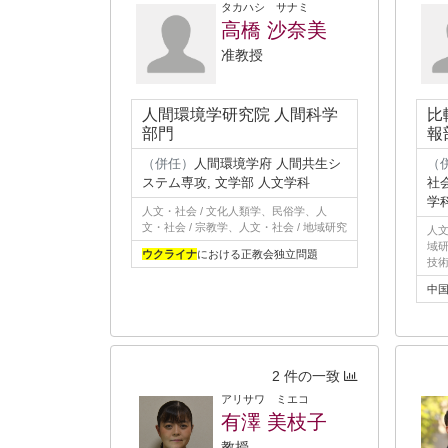
タカハシ サナミ
高橋 沙奈美
准教授
人間環境学研究院 人間科学
比
部門
報
（併任）
人間環境学府 人間共生シ
（
ステム専攻, 文学部 人文学科
社
学
人文・社会 / 文化人類学、民俗学、人
文・社会 / 宗教学、人文・社会 / 地域研究
人文
域研
ウクライナ
における正教会独立問題
技
中
2 件の一致
アリサワ ミエコ
有澤 美枝子
教授