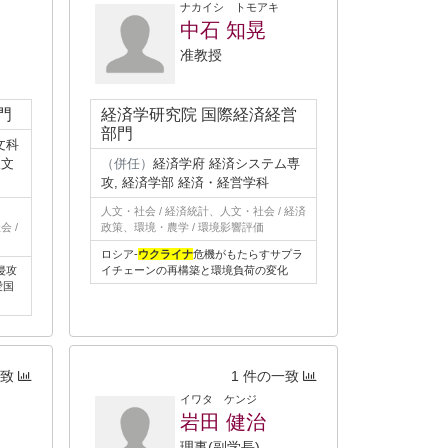
ナカイシ トモアキ
中石 知晃
准教授
門
経済学研究院 国際経済経営
部門
文科
人文
（併任）
経済学府 経済システム専
攻, 経済学部 経済・経営学科
カ
人文・社会 / 経済統計、人文・社会 / 経済
 /
政策、環境・農学 / 環境影響評価
ロシア-
ウクライナ
危機がもたらすサプラ
侵攻
イチェーンの再構築と環境負荷の変化
愛国
一致
1 件の一致
イワタ ケンジ
岩田 健治
理事(副学長)