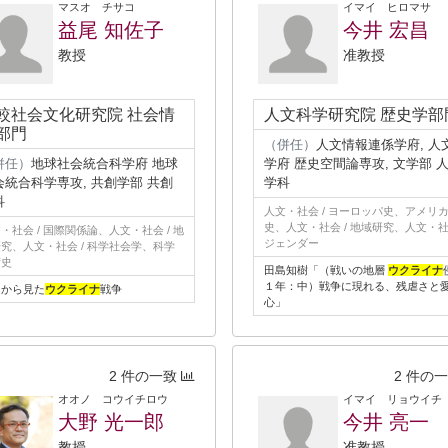
マスオ チサコ
イマイ ヒロマサ
益尾 知佐子
今井 宏昌
教授
准教授
較社会文化研究院 社会情
人文科学研究院 歴史学部
部門
（併任）
人文情報連係学府, 人
併任）
地球社会統合科学府 地球
学府 歴史空間論専攻, 文学部 
会統合科学専攻, 共創学部 共創
学科
科
人文・社会 / ヨーロッパ史、アメリ
史、人文・社会 / 地域研究、人文・社会
・社会 / 国際関係論、人文・社会 / 地
ジェンダー
究、人文・社会 / 科学社会学、科学
術史
田島知樹「（戦いの地層
ウクライナ
１年：中）戦争に現れる、残虐さと
国から見た
ウクライナ
戦争
心」
2 件の一致
2 件の
オオノ コウイチロウ
イマイ リョウイチ
大野 光一郎
今井 亮一
教授
准教授