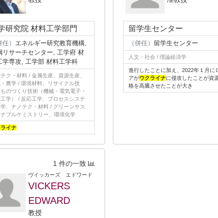
学研究院 材料工学部門
留学生センター
併任）
エネルギー研究教育機構,
（併任）
留学生センター
鋼リサーチセンター, 工学府 材
人文・社会 / 理論経済学
工学専攻, 工学部 材料工学科
進行したことに加え、2022年１月に
テク・材料 / 金属生産、資源生産、
アが
ウクライナ
に侵攻したことが資
・農学 / 環境材料、リサイクル技
格を高騰させたことが大き
、ものづくり技術（機械・電気電子・
工学） / 反応工学、プロセスシステ
学、ナノテク・材料 / グリーンサス
イナブルケミストリー、環境化学
クライナ
1 件の一致
ヴイッカーズ エドワード
VICKERS
EDWARD
教授