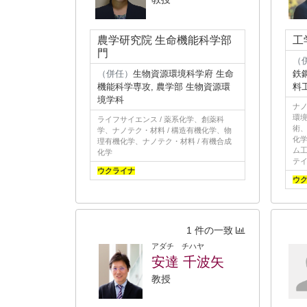
農学研究院 生命機能科学部
工
門
（
（併任）
生物資源環境科学府 生命
鉄
機能科学専攻, 農学部 生物資源環
料
境学科
ナノ
環境
ライフサイエンス / 薬系化学、創薬科
術
学、ナノテク・材料 / 構造有機化学、物
化学
理有機化学、ナノテク・材料 / 有機合成
ム工
化学
テ
ウクライナ
ウ
1 件の一致
アダチ チハヤ
安達 千波矢
教授