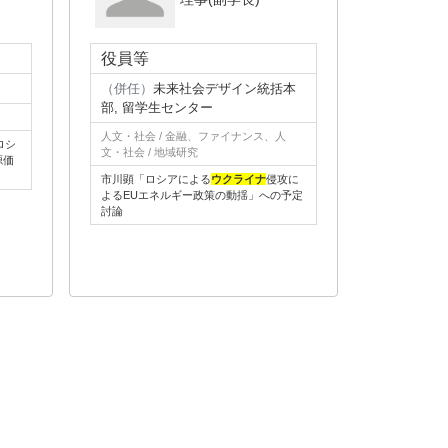
役員等
（併任）
未来社会デザイン統括本
部, 留学生センター
人文・社会 / 金融、ファイナンス、人
ロシ
文・社会 / 地域研究
源価
市川顕「ロシアによる
ウクライナ
侵攻に
よるEUエネルギー政策の動揺」への予定
討論