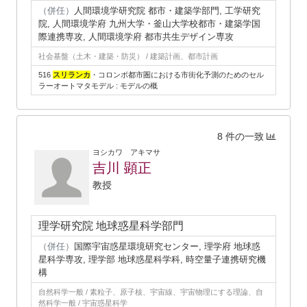
（併任）
人間環境学研究院 都市・建築学部門, 工学研究
院, 人間環境学府 九州大学・釜山大学校都市・建築学国
際連携専攻, 人間環境学府 都市共生デザイン専攻
社会基盤（土木・建築・防災） / 建築計画、都市計画
516
スリランカ
・コロンボ都市圏における市街化予測のためのセル
ラーオートマタモデル : モデルの概
8 件の一致
ヨシカワ アキマサ
吉川 顕正
教授
理学研究院 地球惑星科学部門
（併任）
国際宇宙惑星環境研究センター, 理学府 地球惑
星科学専攻, 理学部 地球惑星科学科, 時空量子連携研究機
構
自然科学一般 / 素粒子、原子核、宇宙線、宇宙物理にする理論、自
然科学一般 / 宇宙惑星科学