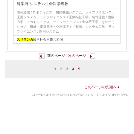
科学府 システム生命科学専攻
情報通信 / ロボティクス、知能機械システム、ライフサイエンス /
医用システム、ライフサイエンス / 医療福祉工学、情報通信 / 機械
力学、メカトロニクス、ライフサイエンス / 生体医工学、ものづく
り技術（機械・電気電子・化学工学） / 制御、システム工学、ライ
フサイエンス / 医用システム
スリランカ
民主社会主義共和国
前のページ -
次のページ
1
2
3
4
5
このページの先頭へ▲
COPYRIGHT © KYUSHU UNIVERSITY. ALL RIGHTS RESERVED.