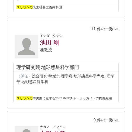
スリランカ
民主社会主義共和国
11 件の一致
イケダ タケシ
池田 剛
准教授
理学研究院 地球惑星科学部門
（併任）
総合研究博物館, 理学府 地球惑星科学専攻, 理学
部 地球惑星科学科
スリランカ
中央部に産する"arrested"チャーノッカイトの内部組織
9 件の一致
ナカノ ノブヒコ