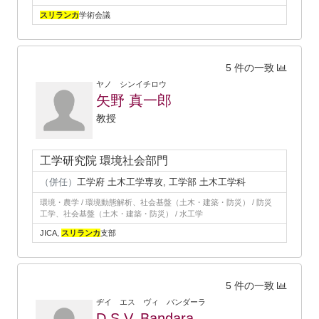
スリランカ
学術会議
5 件の一致
ヤノ シンイチロウ
矢野 真一郎
教授
工学研究院 環境社会部門
（併任）
工学府 土木工学専攻, 工学部 土木工学科
環境・農学 / 環境動態解析、社会基盤（土木・建築・防災） / 防災
工学、社会基盤（土木・建築・防災） / 水工学
JICA,
スリランカ
支部
5 件の一致
ヂイ エス ヴィ バンダーラ
D.S.V. Bandara