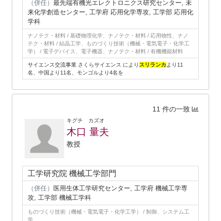
（併任）
最先端有機光エレクトロニクス研究センター, 未
来化学創造センター, 工学府 応用化学専攻, 工学部 応用化
学科
ナノテク・材料 / 基礎物理化学、ナノテク・材料 / 応用物性、ナノ
テク・材料 / 結晶工学、ものづくり技術（機械・電気電子・化学工
学） / 電子デバイス、電子機器、ナノテク・材料 / 有機機能材料
サイエンス交流事業 さくらサイエンス により
スリランカ
より11
名、中国より11名、モンゴルより4名を
11 件の一致
キグチ カズオ
木口 量夫
教授
工学研究院 機械工学部門
（併任）
医用生体工学研究センター, 工学府 機械工学専
攻, 工学部 機械工学科
ものづくり技術（機械・電気電子・化学工学） / 制御、システム工
学