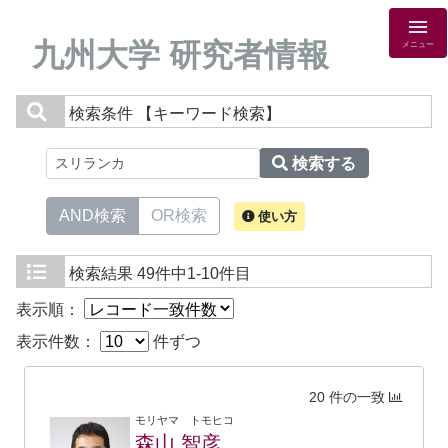
九州大学 研究者情報
メニュー
検索条件
【キーワード検索】
検索する
AND検索
OR検索
使い方
検索結果
49件中1-10件目
表示順：
表示件数：
件ずつ
20 件の一致
モリヤマ トモヒコ
森山 智彦