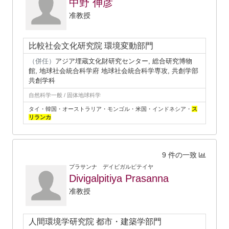
中野 伸彦
准教授
比較社会文化研究院 環境変動部門
（併任）
アジア埋蔵文化財研究センター, 総合研究博物
館, 地球社会統合科学府 地球社会統合科学専攻, 共創学部
共創学科
自然科学一般 / 固体地球科学
タイ・韓国・オーストラリア・モンゴル・米国・インドネシア・
ス
リランカ
9 件の一致
プラサンナ デイビガルピテイヤ
Divigalpitiya Prasanna
准教授
人間環境学研究院 都市・建築学部門