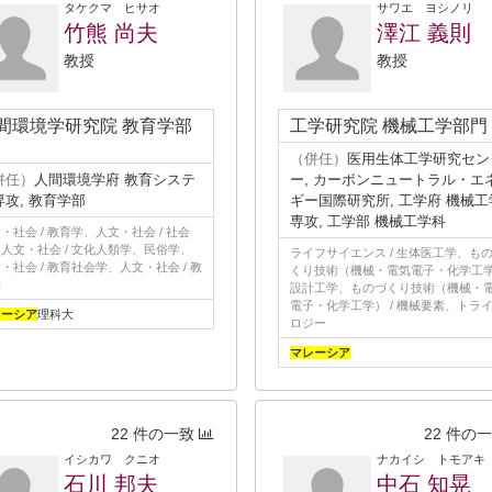
タケクマ ヒサオ
サワエ ヨシノリ
竹熊 尚夫
澤江 義則
教授
教授
間環境学研究院 教育学部
工学研究院 機械工学部門
（併任）
医用生体工学研究セン
併任）
人間環境学府 教育システ
ー, カーボンニュートラル・エ
専攻, 教育学部
ギー国際研究所, 工学府 機械工
専攻, 工学部 機械工学科
・社会 / 教育学、人文・社会 / 社会
人文・社会 / 文化人類学、民俗学、
ライフサイエンス / 生体医工学、も
・社会 / 教育社会学、人文・社会 / 教
くり技術（機械・電気電子・化学工学）
学
設計工学、ものづくり技術（機械・
電子・化学工学） / 機械要素、トラ
レーシア
理科大
ロジー
マレーシア
22 件の一致
22 件の
イシカワ クニオ
ナカイシ トモアキ
石川 邦夫
中石 知晃