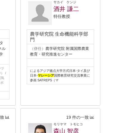
サカイ ケンジ
酒井 謙二
特任教授
農学研究院 生命機能科学部
門
タ
ネル
（併任）
農学研究院 附属国際農業
学
教育・研究推進センター
のづ
によるアジア拠点大学方式日本-タイ及び
 /
日本-
マレーシア
国際教育研究交流事業に
電気
参画 SATREPS（マ
イボ
一致
19 件の一致
モリヤマ トモヒコ
森山 智彦