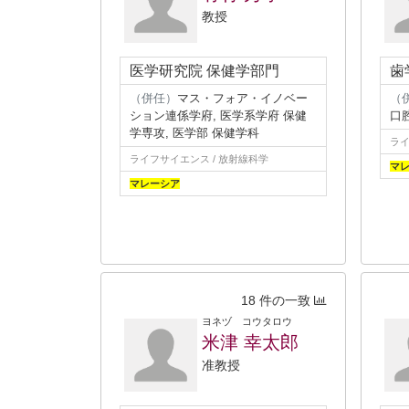
教授
医学研究院 保健学部門
歯
（併任）
マス・フォア・イノベー
（
ション連係学府, 医学系学府 保健
口
学専攻, 医学部 保健学科
ライ
ライフサイエンス / 放射線科学
マ
マレーシア
18 件の一致
ヨネヅ コウタロウ
米津 幸太郎
准教授