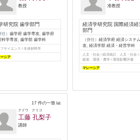
教授
准教授
学研究院 歯学部門
経済学研究院 国際経済経
部門
併任）
歯学府 歯学専攻, 歯学府
腔科学専攻, 歯学部 歯学科
（併任）
経済学府 経済システ
攻, 経済学部 経済・経営学科
フサイエンス / 生体材料学
人文・社会 / 経済統計、人文・社会 /
レーシア
政策、環境・農学 / 環境影響評価
マレーシア
17 件の一致
クドウ クリコ
工藤 孔梨子
講師