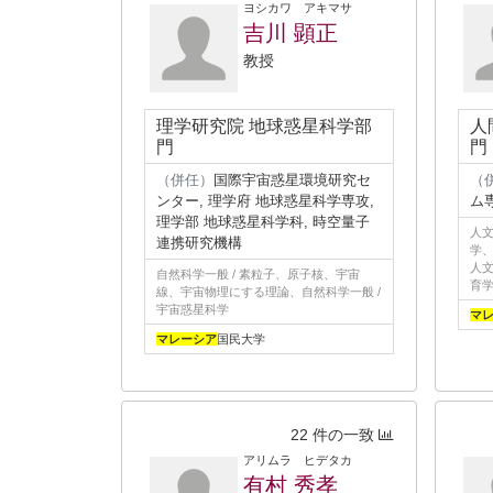
ヨシカワ アキマサ
吉川 顕正
教授
理学研究院 地球惑星科学部
人
門
門
（併任）
国際宇宙惑星環境研究セ
（
ンター, 理学府 地球惑星科学専攻,
ム
理学部 地球惑星科学科, 時空量子
人文
連携研究機構
学、
人文
自然科学一般 / 素粒子、原子核、宇宙
育
線、宇宙物理にする理論、自然科学一般 /
宇宙惑星科学
マ
マレーシア
国民大学
22 件の一致
アリムラ ヒデタカ
有村 秀孝