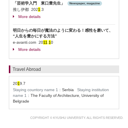
「芸術学入門 東口豊先生」
Newspaper, magazine
推し伊都 202
1
.3
More details
明日からの毎日が魔法のように変わる！感性を磨いて、
“人生を豊かにする方法”
e-avanti.com 20
1
1
.
1
0
More details
Travel Abroad
20
1
9.7
Staying countory name 1：
Serbia
Staying institution
name 1：
The Faculty of Architecture, University of
Belgrade
COPYRIGHT © KYUSHU UNIVERSITY. ALL RIGHTS RESERVED.