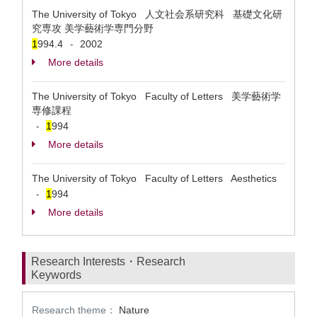
The University of Tokyo 人文社会系研究科 基礎文化研
究専攻 美学藝術学専門分野
1
994.4
2002
-
More details
The University of Tokyo Faculty of Letters 美学藝術学
専修課程
1
994
-
More details
The University of Tokyo Faculty of Letters Aesthetics
1
994
-
More details
Research Interests・Research
Keywords
Research theme：
Nature