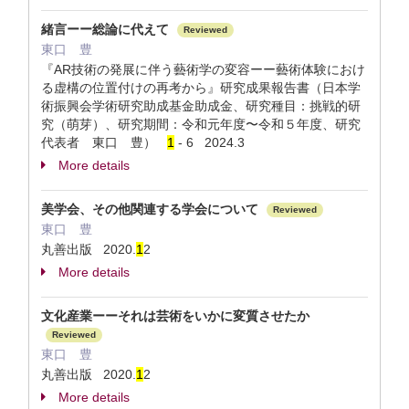
緒言ーー総論に代えて
Reviewed
東口 豊
『AR技術の発展に伴う藝術学の変容ーー藝術体験におけ
る虚構の位置付けの再考から』研究成果報告書（日本学
術振興会学術研究助成基金助成金、研究種目：挑戦的研
究（萌芽）、研究期間：令和元年度〜令和５年度、研究
代表者 東口 豊）
1
- 6 2024.3
More details
美学会、その他関連する学会について
Reviewed
東口 豊
丸善出版 2020.
1
2
More details
文化産業ーーそれは芸術をいかに変質させたか
Reviewed
東口 豊
丸善出版 2020.
1
2
More details