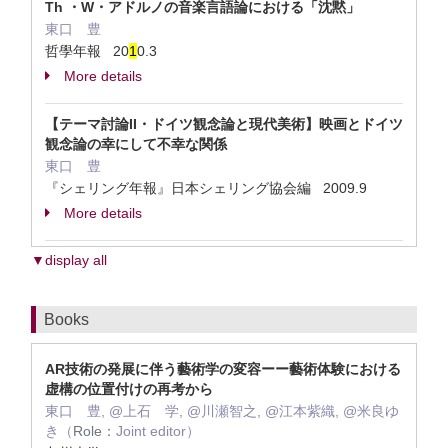
Th ・W・アドルノの音楽言語論における「沈黙」
東口 豊
哲學年報 20
1
0.3
More details
【テーマ討論II・ドイツ観念論と現代美術】映画とドイツ
観念論の幸にして不幸な関係
東口 豊
『シェリング年報』日本シェリング協会編 2009.9
More details
▼display all
Books
AR技術の発展に伴う藝術学の変容ーー藝術体験における
虚構の位置付けの再考から
東口 豊, @上石 学, @川瀬智之, @江本紫織, @米良ゆ
き（
Role：
Joint editor）