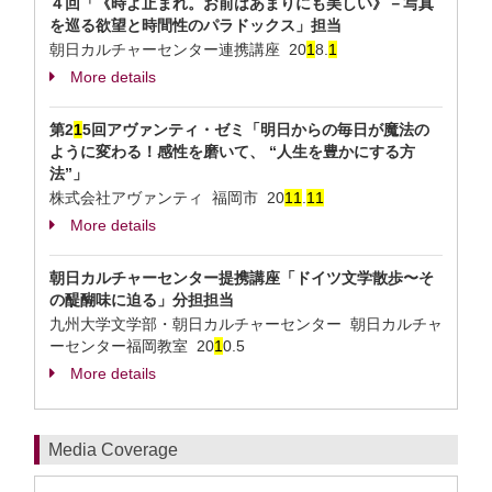
４回「《時よ止まれ。お前はあまりにも美しい》－写真
を巡る欲望と時間性のパラドックス」担当
朝日カルチャーセンター連携講座
20
1
8.
1
More details
第2
1
5回アヴァンティ・ゼミ「明日からの毎日が魔法の
ように変わる！感性を磨いて、 “人生を豊かにする方
法”」
株式会社アヴァンティ 福岡市
20
1
1
.
1
1
More details
朝日カルチャーセンター提携講座「ドイツ文学散歩〜そ
の醍醐味に迫る」分担担当
九州大学文学部・朝日カルチャーセンター 朝日カルチャ
ーセンター福岡教室
20
1
0.5
More details
Media Coverage