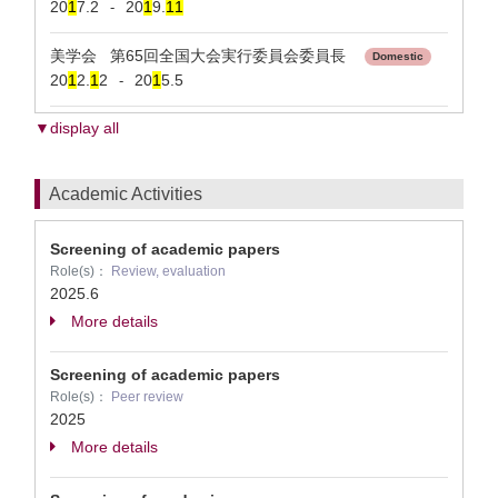
20
1
7.2
20
1
9.
1
1
-
美学会 第65回全国大会実行委員会委員長
Domestic
20
1
2.
1
2
20
1
5.5
-
▼display all
Academic Activities
Screening of academic papers
Role(s)：
Review, evaluation
2025.6
More details
Screening of academic papers
Role(s)：
Peer review
2025
More details