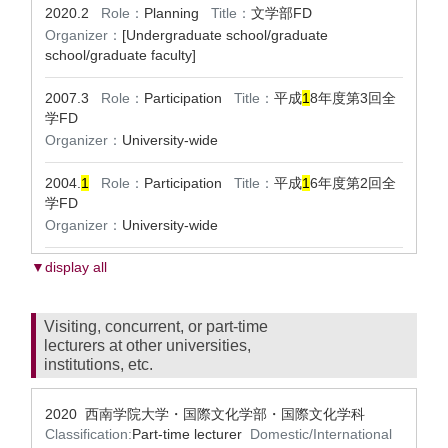
2020.2
Role：
Planning
Title：
文学部FD
Organizer：
[Undergraduate school/graduate
school/graduate faculty]
2007.3
Role：
Participation
Title：
平成
1
8年度第3回全
学FD
Organizer：
University-wide
2004.
1
Role：
Participation
Title：
平成
1
6年度第2回全
学FD
Organizer：
University-wide
▼display all
Visiting, concurrent, or part-time
lecturers at other universities,
institutions, etc.
2020 西南学院大学・国際文化学部・国際文化学科
Classification:
Part-time lecturer
Domestic/International