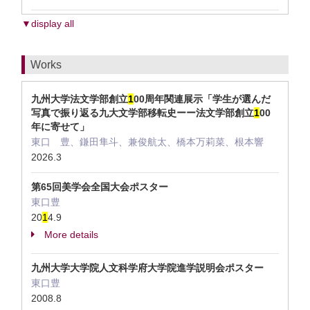
▼display all
Works
九州大学法文学部創立
1
00周年関連展示「学生が選んだ
写真で振り返る九大文学部移転史ーー法文学部創立
1
00
年に寄せて」
東口 豊、鎌田隼斗、兼俊航太、橋本万莉菜、根本響
2026.3
第65回美学会全国大会ポスター
東口豊
20
1
4.9
More details
九州大学大学院人文科学府大学院進学説明会ポスター
東口豊
2008.8