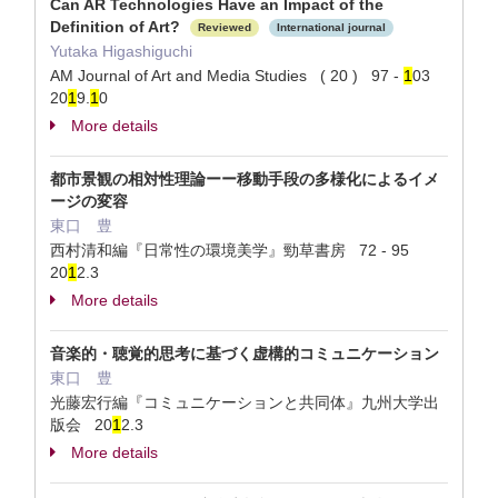
Can AR Technologies Have an Impact of the
Definition of Art?
Reviewed
International journal
Yutaka Higashiguchi
AM Journal of Art and Media Studies ( 20 ) 97 -
1
03
20
1
9.
1
0
More details
都市景観の相対性理論ーー移動手段の多様化によるイメ
ージの変容
東口 豊
西村清和編『日常性の環境美学』勁草書房 72 - 95
20
1
2.3
More details
音楽的・聴覚的思考に基づく虚構的コミュニケーション
東口 豊
光藤宏行編『コミュニケーションと共同体』九州大学出
版会 20
1
2.3
More details