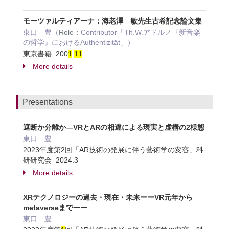
モーツァルティアーナ：海老澤 敏先生古希記念論文集
東口 豊（
Role：
Contributor「Th.W.アドルノ『新音楽
の哲学』におけるAuthentizität」）
東京書籍 200
1
.
1
1
More details
Presentations
遮断か分離か—VRとARの相違による現実と虚構の2様態
東口 豊
2023年度第2回「AR技術の発展に伴う藝術学の変容」科
研研究会 2024.3
More details
XRテクノロジーの過去・現在・未来ーーVR元年から
metaverseまでーー
東口 豊