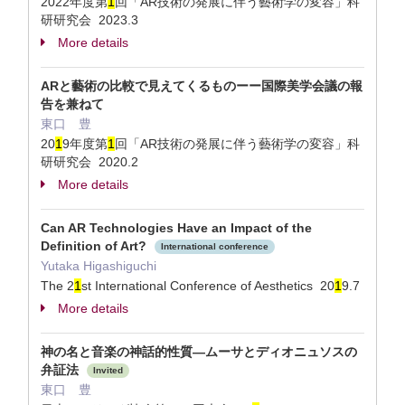
2022年度第
1
回「AR技術の発展に伴う藝術学の変容」科
研研究会 2023.3
More details
ARと藝術の比較で見えてくるものーー国際美学会議の報
告を兼ねて
東口 豊
20
1
9年度第
1
回「AR技術の発展に伴う藝術学の変容」科
研研究会 2020.2
More details
Can AR Technologies Have an Impact of the
Definition of Art?
International conference
Yutaka Higashiguchi
The 2
1
st International Conference of Aesthetics 20
1
9.7
More details
神の名と音楽の神話的性質—ムーサとディオニュソスの
弁証法
Invited
東口 豊