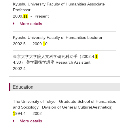
Kyushu University Faculty of Humanities Associate
Professor
2009.
1
1
Present
-
More details
Kyushu University Faculty of Humanities Lecturer
2002.5
2009.
1
0
-
東京大学大学院人文科学研究科助手（2002.4.
1
-
4.30） 美学藝術学講座 Research Assistant
2002.4
Education
The University of Tokyo Graduate School of Humanities
and Sociology Division of General Culture(Aesthetics)
1
994.4
2002
-
More details