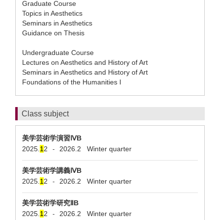
Graduate Course
Topics in Aesthetics
Seminars in Aesthetics
Guidance on Thesis
Undergraduate Course
Lectures on Aesthetics and History of Art
Seminars in Aesthetics and History of Art
Foundations of the Humanities I
Class subject
美学芸術学演習ⅣB
2025.
1
2
2026.2
Winter quarter
-
美学芸術学講義ⅣB
2025.
1
2
2026.2
Winter quarter
-
美学芸術学研究ⅡB
2025.
1
2
2026.2
Winter quarter
-