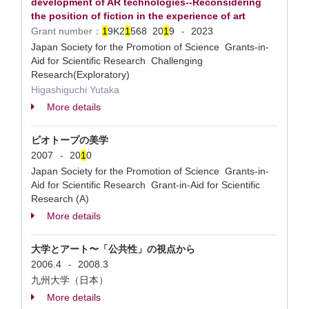
development of AR technologies--Reconsidering
the position of fiction in the experience of art
Grant number：
1
9K2
1
568
20
1
9
2023
-
Japan Society for the Promotion of Science Grants-in-
Aid for Scientific Research Challenging
Research(Exploratory)
Higashiguchi Yutaka
More details
ビオトープの美学
2007
20
1
0
-
Japan Society for the Promotion of Science Grants-in-
Aid for Scientific Research Grant-in-Aid for Scientific
Research (A)
More details
大学とアート〜「公共性」の視点から
2006.4
2008.3
-
九州大学（日本）
More details