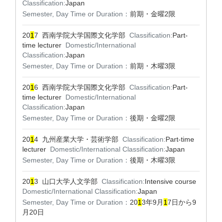
Classification:
Japan
Semester, Day Time or Duration：
前期・金曜2限
20
1
7 西南学院大学国際文化学部
Classification:
Part-
time lecturer
Domestic/International
Classification:
Japan
Semester, Day Time or Duration：
前期・木曜3限
20
1
6 西南学院大学国際文化学部
Classification:
Part-
time lecturer
Domestic/International
Classification:
Japan
Semester, Day Time or Duration：
後期・金曜2限
20
1
4 九州産業大学・芸術学部
Classification:
Part-time
lecturer
Domestic/International Classification:
Japan
Semester, Day Time or Duration：
後期・木曜3限
20
1
3 山口大学人文学部
Classification:
Intensive course
Domestic/International Classification:
Japan
Semester, Day Time or Duration：
20
1
3年9月
1
7日から9
月20日