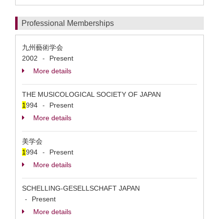
Professional Memberships
九州藝術学会
2002
Present
-
More details
THE MUSICOLOGICAL SOCIETY OF JAPAN
1
994
Present
-
More details
美学会
1
994
Present
-
More details
SCHELLING-GESELLSCHAFT JAPAN
Present
-
More details