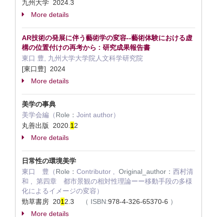
九州大学 2024.3
More details
AR技術の発展に伴う藝術学の変容--藝術体験における虚
構の位置付けの再考から : 研究成果報告書
東口 豊, 九州大学大学院人文科学研究院
[東口豊] 2024
More details
美学の事典
美学会編（
Role：
Joint author）
丸善出版 2020.
1
2
More details
日常性の環境美学
東口 豊（
Role：
Contributor ,
Original_author：
西村清
和 , 第四章 都市景観の相対性理論ーー移動手段の多様
化によるイメージの変容）
勁草書房 20
1
2.3
（
ISBN:
978-4-326-65370-6
）
More details