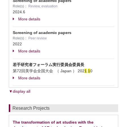
Screening of academic papers
Role(s)：
Review, evaluation
2024.6
More details
Screening of academic papers
Role(s)：
Peer review
2022
More details
若手研究者フォーラム実行委員会委員長
第72回美学会全国大会 （ Japan ）
202
1
.
1
0
More details
▼display all
Research Projects
The transformation of art studies with the