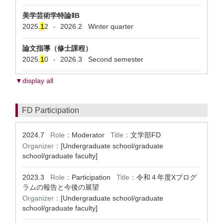
美学芸術学特論ⅡB
2025.
1
2
2026.2
Winter quarter
-
論文指導（修士課程）
2025.
1
0
2026.3
Second semester
-
▼display all
FD Participation
2024.7
Role：
Moderator
Title：
文学部FD
Organizer：
[Undergraduate school/graduate
school/graduate faculty]
2023.3
Role：
Participation
Title：
令和４年度Xプログ
ラムの報告と今後の展望
Organizer：
[Undergraduate school/graduate
school/graduate faculty]