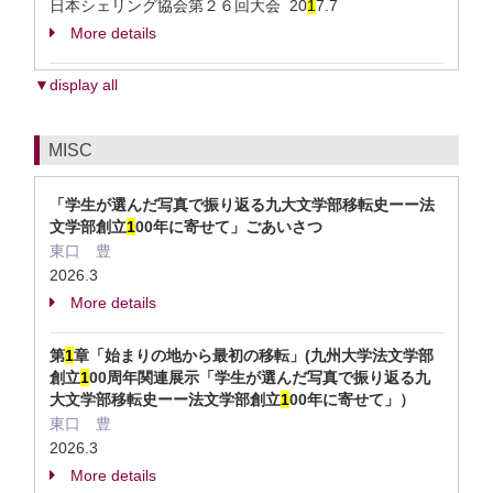
日本シェリング協会第２６回大会 20
1
7.7
More details
▼display all
MISC
「学生が選んだ写真で振り返る九大文学部移転史ーー法
文学部創立
1
00年に寄せて」ごあいさつ
東口 豊
2026.3
More details
第
1
章「始まりの地から最初の移転」(九州大学法文学部
創立
1
00周年関連展示「学生が選んだ写真で振り返る九
大文学部移転史ーー法文学部創立
1
00年に寄せて」）
東口 豊
2026.3
More details