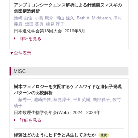
アンプリコンシークエンス解析による針葉樹ヌマスギの
集団構造解析
池崎 由佳, 手島 康介, 陶山 佳久, Beth A. Middleton, 津村
義彦, 舘田 英典, 楠見 淳子
日本進化学会第18回大会 2016年8月
詳細を見る
▼全件表示
MISC
樹木フェノロジーを支配するゲノムワイドな遺伝子発現
パターンの比較解析
工藤秀一, 池崎由佳, 楠見淳子, 平川英樹, 磯部祥子, 佐竹
暁子
日本数理生物学会年会(Web) 2024 2024年
詳細を見る
緑藻はどのようにヒドラと共生してきたか
査読