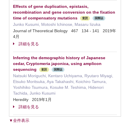
Effects of gene duplication, epistasis,
recombination and gene conversion on the fixation
time of compensatory mutations
査読
国際誌
Junko Kusumi, Motoshi Ichinose, Masaru Iizuka
Journal of Theoretical Biology 467 134 - 141 2019年
4月
詳細を見る
Inferring the demographic history of Japanese
cedar, Cryptomeria japonica, using amplicon
sequencing
査読
国際誌
Natsuki Moriguchi, Kentaro Uchiyama, Ryutaro Miyagi,
Etsuko Moritsuka, Aya Takahashi, Koichiro Tamura,
Yoshihiko Tsumura, Kosuke M. Teshima, Hidenori
Tachida, Junko Kusumi
Heredity 2019年1月
詳細を見る
▼全件表示