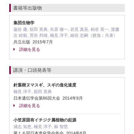
書籍等出版物
集団生物学
巌佐 庸, 舘田 英典, 矢原 徹一, 岩見 真吾, 粕谷 英一, 渡慶
次 睦範, 荒谷 邦雄, 楠見 淳子, 細谷 忠嗣（
担当：
共著）
共立出版 2015年7月
詳細を見る
講演・口頭発表等
針葉樹ヌマスギ、スギの進化速度
楠見 淳子, 舘田 英典
日本遺伝学会第86回大会 2014年9月
詳細を見る
小笠原固有イチジク属植物の起源
浦志 知恵, 楠見 淳子, 蘇 智慧
第１６回日本進化学会年会 2014年8月