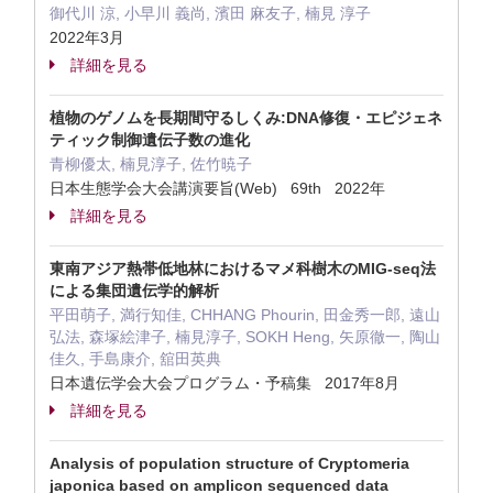
御代川 涼, 小早川 義尚, 濱田 麻友子, 楠見 淳子
2022年3月
詳細を見る
植物のゲノムを長期間守るしくみ:DNA修復・エピジェネ
ティック制御遺伝子数の進化
青柳優太, 楠見淳子, 佐竹暁子
日本生態学会大会講演要旨(Web) 69th 2022年
詳細を見る
東南アジア熱帯低地林におけるマメ科樹木のMIG‐seq法
による集団遺伝学的解析
平田萌子, 満行知佳, CHHANG Phourin, 田金秀一郎, 遠山
弘法, 森塚絵津子, 楠見淳子, SOKH Heng, 矢原徹一, 陶山
佳久, 手島康介, 舘田英典
日本遺伝学会大会プログラム・予稿集 2017年8月
詳細を見る
Analysis of population structure of Cryptomeria
japonica based on amplicon sequenced data