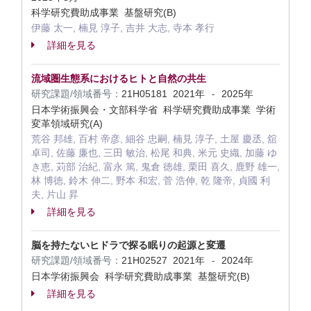
科学研究費助成事業 基盤研究(B)
伊藤 太一, 楠見 淳子, 吉井 大志, 寺本 孝行
詳細を見る
流域圏生態系におけるヒトと自然の共生
研究課題/領域番号：
21H05181
2021年
2025年
-
日本学術振興会・文部科学省 科学研究費助成事業 学術
変革領域研究(A)
荒谷 邦雄, 百村 帝彦, 細谷 忠嗣, 楠見 淳子, 土屋 慶丞, 舘
卓司, 佐藤 廉也, 三田 敏治, 松尾 和典, 米元 史織, 加藤 ゆ
き恵, 苅部 治紀, 富永 篤, 鬼倉 徳雄, 栗田 喜久, 鹿野 雄一,
林 博徳, 鈴木 伸二, 野本 和宏, 菅 浩伸, 乾 隆帝, 貞國 利
夫, 片山 昇
詳細を見る
脳を持たないヒドラで探る眠りの起源と変遷
研究課題/領域番号：
21H02527
2021年
2024年
-
日本学術振興会 科学研究費助成事業 基盤研究(B)
詳細を見る