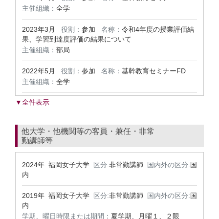
主催組織：
全学
2023年3月
役割：
参加
名称：
令和4年度の授業評価結
果、学習到達度評価の結果について
主催組織：
部局
2022年5月
役割：
参加
名称：
基幹教育セミナーFD
主催組織：
全学
▼全件表示
他大学・他機関等の客員・兼任・非常
勤講師等
2024年 福岡女子大学
区分:
非常勤講師
国内外の区分:
国
内
2019年 福岡女子大学
区分:
非常勤講師
国内外の区分:
国
内
学期、曜日時限または期間：
夏学期、月曜１、２限