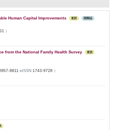
able Human Capital Improvements
査読
国際誌
361
）
e from the National Family Health Survey
査読
0957-8811
eISSN:
1743-9728
）
読