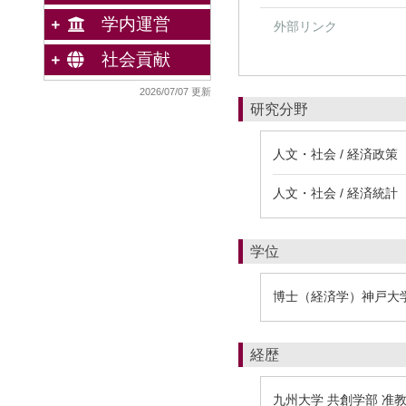
学内運営
外部リンク
社会貢献
2026/07/07 更新
研究分野
人文・社会 / 経済政策
人文・社会 / 経済統計
学位
博士（経済学）神戸大
経歴
九州大学 共創学部 准