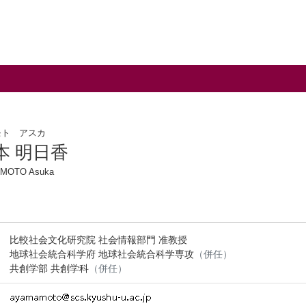
モト アスカ
本 明日香
MOTO Asuka
比較社会文化研究院 社会情報部門 准教授
地球社会統合科学府 地球社会統合科学専攻
（併任）
共創学部 共創学科
（併任）