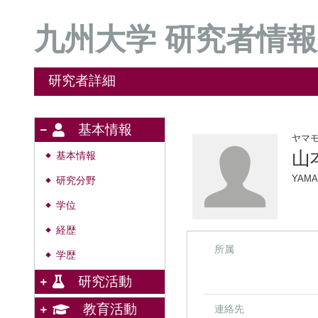
九州大学 研究者情報
研究者詳細
基本情報
ヤマ
山
基本情報
◆
YAMA
研究分野
◆
学位
◆
経歴
◆
所属
学歴
◆
研究活動
教育活動
連絡先