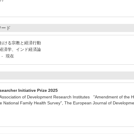
ワード
おける宗教と経済行動
経済学、インド経済論
現在
-
earcher Initiative Prize 2025
ociation of Development Research Institutes "Amendment of the Hi
he National Family Health Survey", The European Journal of Developm