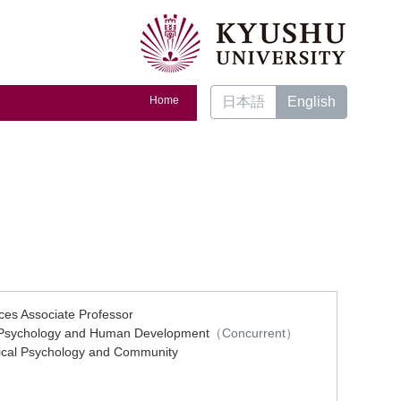
Home
日本語
English
es Associate Professor
al Psychology and Human Development
（Concurrent）
ical Psychology and Community