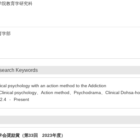
ty 大学院教育学研究科
 教育学部
search Keywords
nical psychology with an action method to the Addiction
Clinical psychology、Action method、Psychodrama、Clinical Dohsa-h
2.4
Present
-
会奨励賞（第33回 2023年度）