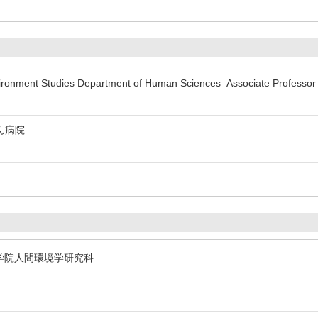
ironment Studies Department of Human Sciences Associate Professo
ん病院
ity 大学院人間環境学研究科