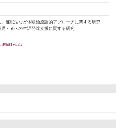
法、催眠法など体験治療論的アプローチに関する研究
害児・者への生涯発達支援に関する研究
%e8%81%a1/