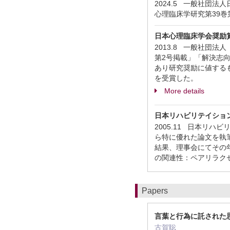
2024.5 一般社団
心理臨床学研究第39巻
日本心理臨床学会奨励
2013.8 一般社団
第2号掲載」「解決志向
あり研究奨励に値する
を受賞した。
More details
日本リハビリテイショ
2005.11 日本リ
ら特に優れた論文を執
結果、理事会にてその
の関連性：ペアリラクセ
Papers
言葉と行為に託された
古賀聡