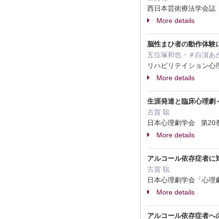
西日本芸術療法学会誌 50 
More details
脳性まひ者の動作体験
五位塚和也・＃白濵あ
リハビリテイション心理学研
More details
生涯発達と臨床心理劇
古賀 聡
日本心理劇学会 第20巻 3
More details
アルコール依存症者に
古賀 聡
日本心理劇学会「心理劇」 第
More details
アルコール依存症者へ