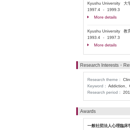
Kyushu Universi
1997.4
1999.3
-
More details
Kyushu University
1993.4
1997.3
-
More details
Research Interests・Re
Research theme：
Cli
Keyword：
Addiction、
Research period：
201
Awards
一般社団法人心理臨床学