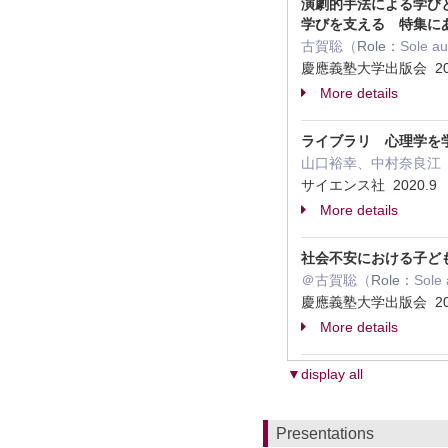
演劇的手法による学びと
学びを支える 特集に
古賀聡（
Role：
Sole a
慶應義塾大学出版会 202
More details
ライブラリ 心理学を
山口裕幸、中村奈良江
サイエンス社 2020.9
More details
社会不安における子ども
＠古賀聡（
Role：
Sole
慶應義塾大学出版会 20
More details
▼display all
Presentations