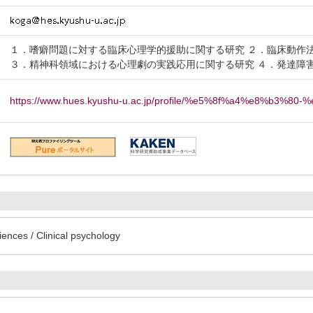
１．嗜癖問題に対する臨床心理学的援助に関する研究 ２．臨床動作
３．精神科領域における心理劇の実践応用に関する研究 ４．発達障
https://www.hues.kyushu-u.ac.jp/profile/%e5%8f%a4%e8%b3%80-
ences / Clinical psychology