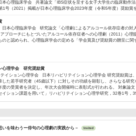
法人日本心理臨床学会 共著論文「IBS症状を呈する女子大学生の臨床動
第1号（2021）掲載が日本心理臨床学会2023年度（令和5年度）奨励賞
賞
法人 日本心理臨床学会 研究論文「心理劇によるアルコール依存症者の対人
アプローチにもとづいたアルコール依存症者への心理劇（2011）心理
ものと認められ、心理臨床学会の定める「学会賞及び奨励賞の贈呈に関す
ン心理学会 研究奨励賞
ハビリテイション心理学会 日本リハビリテイション心理学会 研究奨励賞
筆した若手研究者（45歳以下）に対しその功績を顕彰し、さらなる研究
年度の受賞者を決定し、年次大会開催時に表彰式が行われる。 対象論
イション課題を用いて」リハビリテイション心理学研究，32巻1号，39
思いを味わうー俳句の心理劇の実践から－
Invited