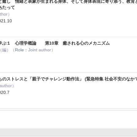
癒し 情緒と表象が生まれる身体、そして身体表現に寄り添う、教育と医
あたって
uthor）
1.10
学ぶ１ 心理学概論 第10章 癒される心のメカニズム
（編）（
Role：
Joint author）
のストレスと「親子でチャレンジ動作法」 (緊急特集 社会不安のなかで子
 author）
20.7