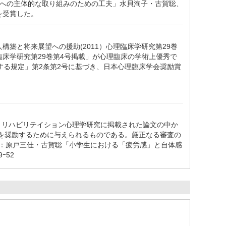
作法への主体的な取り組みのための工夫」水貝洵子・古賀聡、
を受賞した。
構築と将来展望への援助(2011）心理臨床学研究第29巻
臨床学研究第29巻第4号掲載」が心理臨床の学術上優秀で
る規定」第2条第2号に基づき、日本心理臨床学会奨励賞
は、リハビリテイション心理学研究に掲載された論文の中か
を奨励するために与えられるものである。厳正なる審査の
文：原戸三佳・古賀聡「小学生における「疲労感」と自体感
ｰ52