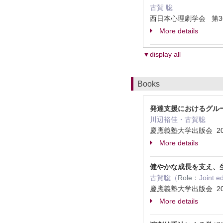
古賀 聡
西日本心理劇学会 第36巻 
More details
▼display all
Books
発達支援におけるグルー
川辺裕佳・古賀聡
慶應義塾大学出版会 20
More details
健やかな成長を支え、生
古賀聡（
Role：
Joint e
慶應義塾大学出版会 20
More details