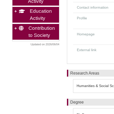
Activity
Contact information
Education
Activity
Profile
Contribution
Homepage
to Society
Updated on 2026/06/04
External link
Research Areas
Humanities & Social Sci
Degree