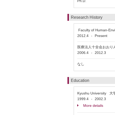
Ph.D.
Research History
Faculty of Human-Env
2012.4
Present
-
医療法人十全会おおり
2006.4
2012.3
-
なし
Education
Kyushu Univers
1999.4
2002.3
-
More details