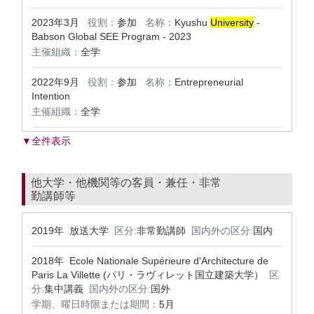
2023年3月
役割：
参加
名称：
Kyushu
University
-
Babson Global SEE Program - 2023
主催組織：
全学
2022年9月
役割：
参加
名称：
Entrepreneurial
Intention
主催組織：
全学
▼全件表示
他大学・他機関等の客員・兼任・非常
勤講師等
2019年 放送大学
区分:
非常勤講師
国内外の区分:
国内
2018年 Ecole Nationale Supérieure d'Architecture de
Paris La Villette (パリ・ラヴィレット国立建築大学）
区
分:
集中講義
国内外の区分:
国外
学期、曜日時限または期間：
5月