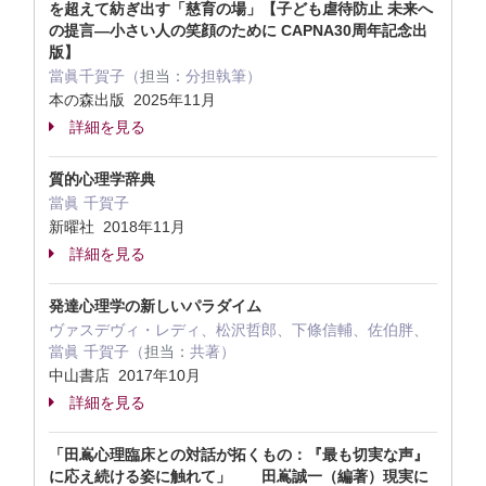
を超えて紡ぎ出す「慈育の場」【子ども虐待防止 未来へ
の提言―小さい人の笑顔のために CAPNA30周年記念出
版】
當眞千賀子（
担当：
分担執筆）
本の森出版 2025年11月
詳細を見る
質的心理学辞典
當眞 千賀子
新曜社 2018年11月
詳細を見る
発達心理学の新しいパラダイム
ヴァスデヴィ・レディ、松沢哲郎、下條信輔、佐伯胖、
當眞 千賀子（
担当：
共著）
中山書店 2017年10月
詳細を見る
「田嶌心理臨床との対話が拓くもの：『最も切実な声』
に応え続ける姿に触れて」 田嶌誠一（編著）現実に