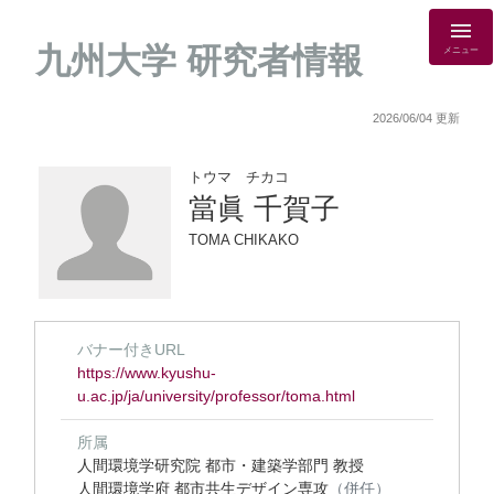
九州大学 研究者情報
メニュー
2026/06/04 更新
トウマ チカコ
當眞 千賀子
TOMA CHIKAKO
バナー付きURL
https://www.kyushu-
u.ac.jp/ja/university/professor/toma.html
所属
人間環境学研究院 都市・建築学部門 教授
人間環境学府 都市共生デザイン専攻
（併任）