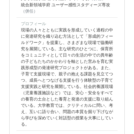
統合新領域学府 ユーザー感性スタディーズ専攻
（併任）
プロフィール
現場の人々とともに実践を形成していく過程の中
に発達研究を織り込む方法として「形成的フィー
ルドワーク」を提案し、さまざまな現場で協働研
究を展開している。主な研究のひとつに、保育所
をコミュニティとして日々の生活の中での異年齢
の子どもたちのかかわりを軸とした営みを育む実
践形成型の発達研究プロジェクトがある。また、
子育て支援現場で、親子の抱える課題を見立てつ
つ、成長へとつなげる支援を行う体験型の子育て
支援実践と研究を展開している。社会的養護現場
（児童養護施設など）では、安心・安全をすべて
の養育の土台とした養育と発達の支援に取り組ん
でいる。大学教育では、クリティカルに問い、考
え、互いに語り合い、問題の本質を掘り下げなが
ら学びを深めていく対話型の授業を大事にしてい
る。