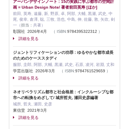
アーバンデザインノート : 15の実践に学ぶ都市の空間計
画 = Urban Design Note/ 著者前田英寿 [ほか]
前田, 英寿, 遠藤, 新, 野原, 卓, 阿部, 大輔, 黒瀬, 武史, 中
尾, 俊幸, 倉澤, 聡, 三牧, 浩也, 中島, 伸, 佐藤, 敦, 矢吹, 剣
一（
担当：
共著）
彰国社 2026年4月
（
ISBN:
9784395322312
）
詳細を見る
ジェントリフィケーションの功罪 : ゆるやかな都市成長
のためのケーススタディ
服部, 圭郎, 阿部, 大輔, 黒瀬, 武史, 石原, 凌河, 岩淵, 丈和
学芸出版社 2026年3月
（
ISBN:
9784761529659
）
詳細を見る
ネオリベラリズム都市と社会格差 : インクルーシブな都
市への転換をめざして/ 城所哲夫, 瀬田史彦編著
城所, 哲夫, 瀬田, 史彦
東信堂 2021年3月
詳細を見る