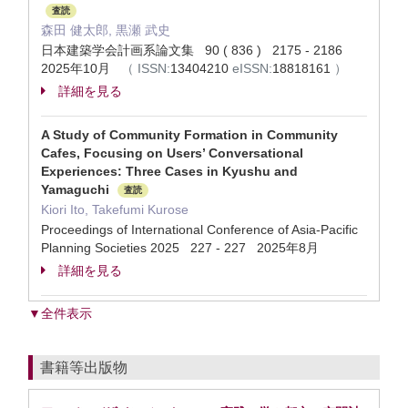
査読
森田 健太郎, 黒瀬 武史
日本建築学会計画系論文集 90 ( 836 ) 2175 - 2186
2025年10月
（
ISSN:
13404210
eISSN:
18818161
）
詳細を見る
A Study of Community Formation in Community
Cafes, Focusing on Users’ Conversational
Experiences: Three Cases in Kyushu and
Yamaguchi
査読
Kiori Ito, Takefumi Kurose
Proceedings of International Conference of Asia-Pacific
Planning Societies 2025 227 - 227 2025年8月
詳細を見る
▼全件表示
書籍等出版物