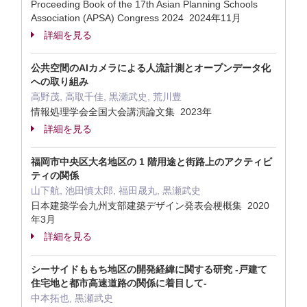
Proceeding Book of the 17th Asian Planning Schools
Association (APSA) Congress 2024 2024年11月
詳細を見る
公共空間のAIカメラによる人流計測とオープンデータ化
への取り組み
高野茂, 高取千佳, 黒瀬武史, 荒川豊
情報処理学会全国大会講演論文集 2023年
詳細を見る
福岡市中央区大名地区の 1 階用途と街路上のアクティビ
ティの関係
山下航, 池田慎太郎, 福田晟丸, 黒瀬武史
日本建築学会九州支部建築デザイン発表会梗概集 2020
年3月
詳細を見る
シーサイドももち地区の開発経緯に関する研究 -戸建て
住宅地と都市高速道路の関係に着目して-
中本拓也, 黒瀬武史