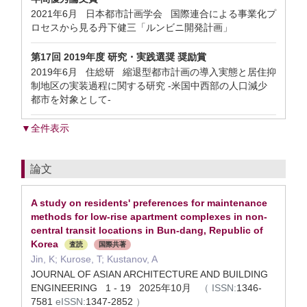
2021年6月 日本都市計画学会 国際連合による事業化プ
ロセスから見る丹下健三「ルンビニ開発計画」
第17回 2019年度 研究・実践選奨 奨励賞
2019年6月 住総研 縮退型都市計画の導入実態と居住抑
制地区の実装過程に関する研究 -米国中西部の人口減少
都市を対象として-
▼全件表示
論文
A study on residents' preferences for maintenance
methods for low-rise apartment complexes in non-
central transit locations in Bun-dang, Republic of
Korea
査読
国際共著
Jin, K; Kurose, T; Kustanov, A
JOURNAL OF ASIAN ARCHITECTURE AND BUILDING
ENGINEERING 1 - 19 2025年10月
（
ISSN:
1346-
7581
eISSN:
1347-2852
）