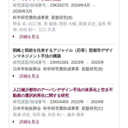
研究課題/領域番号：
23K26275
2024年4月
-
2026年3月
科学研究費助成事業 基盤研究(B)
野原 卓, 出口 敦, 宋 俊煥, 阿部 大輔, 黒瀬 武史, 益邑 明
伸, 矢吹 剣一, 江口 久美
詳細を見る
戦略と戦術を往来するアジャイル（応答）型都市デザイ
ンマネジメント手法の構築
研究課題/領域番号：
23H01581
2023年
2025年
-
日本学術振興会 科学研究費助成事業 基盤研究(B)
詳細を見る
人口減少都市のアーバンデザイン手法の体系化と空き不
動産の選択的再生に関する研究
研究課題/領域番号：
22K04455
2022年
2024年
-
日本学術振興会 科学研究費助成事業 基盤研究(C)
黒瀬 武史, 寺田 徹, 矢吹 剣一, 藤井 康幸
詳細を見る