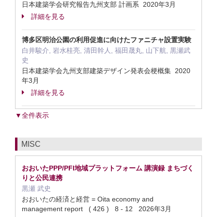
日本建築学会研究報告九州支部 計画系 2020年3月
詳細を見る
博多区明治公園の利用促進に向けたファニチャ設置実験
白井駿介, 岩水桂亮, 清田幹人, 福田晟丸, 山下航, 黒瀬武
史
日本建築学会九州支部建築デザイン発表会梗概集 2020
年3月
詳細を見る
▼全件表示
MISC
おおいたPPP/PFI地域プラットフォーム 講演録 まちづく
りと公民連携
黒瀬 武史
おおいたの経済と経営 = Oita economy and
management report ( 426 ) 8 - 12 2026年3月