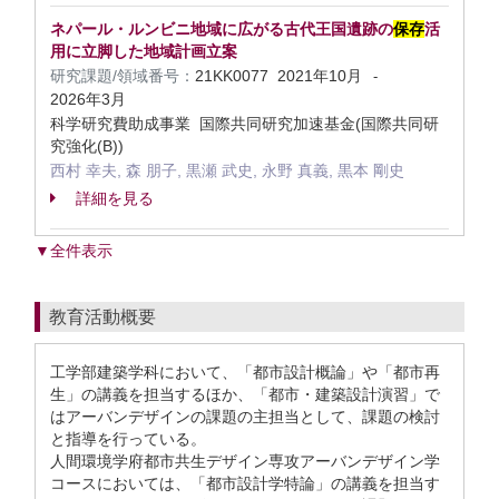
ネパール・ルンビニ地域に広がる古代王国遺跡の
保存
活
用に立脚した地域計画立案
研究課題/領域番号：
21KK0077
2021年10月
-
2026年3月
科学研究費助成事業 国際共同研究加速基金(国際共同研
究強化(B))
西村 幸夫, 森 朋子, 黒瀬 武史, 永野 真義, 黒本 剛史
詳細を見る
▼全件表示
教育活動概要
工学部建築学科において、「都市設計概論」や「都市再
生」の講義を担当するほか、「都市・建築設計演習」で
はアーバンデザインの課題の主担当として、課題の検討
と指導を行っている。
人間環境学府都市共生デザイン専攻アーバンデザイン学
コースにおいては、「都市設計学特論」の講義を担当す