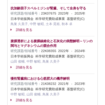
抗加齢因子スペルミジンが腎臓、そして全身を守る
研究課題/領域番号：
23K07675
2023年
2025年
-
日本学術振興会 科学研究費助成事業 基盤研究(C)
鳥巣 久美子, 中野 敏昭, 土本 晃裕, 秋本 卓
詳細を見る
腹膜透析による腹膜線維化と石灰化の病態解明～リンの
関与とマグネシウムの競合作用
研究課題/領域番号：
22K08355
2022年
2024年
-
日本学術振興会 科学研究費助成事業 基盤研究(C)
山田 俊輔, 中野 敏昭, 鳥巣 久美子
詳細を見る
慢性腎臓病における心筋肥大の機序解明
研究課題/領域番号：
21K08232
2021年
2023年
-
日本学術振興会 科学研究費助成事業 基盤研究(C)
中野 敏昭, 山田 俊輔, 鳥巣 久美子
詳細を見る