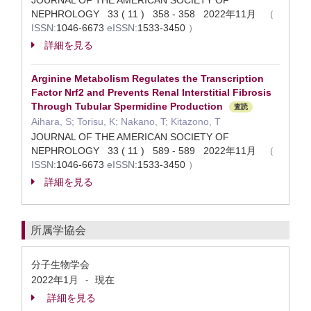
JOURNAL OF THE AMERICAN SOCIETY OF
NEPHROLOGY 33 ( 11 ) 358 - 358 2022年11月
（
ISSN:
1046-6673
eISSN:
1533-3450
）
詳細を見る
Arginine Metabolism Regulates the Transcription
Factor Nrf2 and Prevents Renal Interstitial Fibrosis
Through Tubular Spermidine Production
査読
Aihara, S; Torisu, K; Nakano, T; Kitazono, T
JOURNAL OF THE AMERICAN SOCIETY OF
NEPHROLOGY 33 ( 11 ) 589 - 589 2022年11月
（
ISSN:
1046-6673
eISSN:
1533-3450
）
詳細を見る
所属学協会
分子生物学会
2022年1月
現在
-
詳細を見る