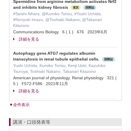
Spermidine from arginine metabolism activates Nrf2
and inhibits kidney fibrosis
査読
国際誌
#Seishi Aihara, @Kumiko Torisu, #Yushi Uchida,
#Noriyuki Imazu, @Toshiaki Nakano, @Takanari
Kitazono
Communications Biology 6 ( 1 ) 676 2023年6月
詳細を見る
Autophagy gene ATG7 regulates albumin
transcytosis in renal tubule epithelial cells.
国際誌
Yushi Uchida, Kumiko Torisu, Kenji Ueki, Kazuhiko
Tsuruya, Toshiaki Nakano, Takanari Kitazono
American journal of physiology. Renal physiology 321 (
5 ) F572-F586 2021年11月
詳細を見る
▼全件表示
講演・口頭発表等