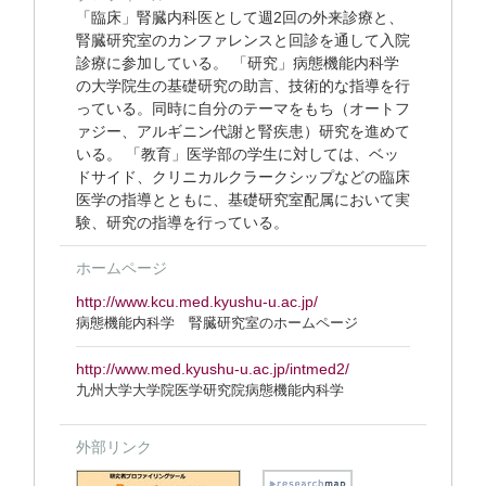
「臨床」腎臓内科医として週2回の外来診療と、
腎臓研究室のカンファレンスと回診を通して入院
診療に参加している。 「研究」病態機能内科学
の大学院生の基礎研究の助言、技術的な指導を行
っている。同時に自分のテーマをもち（オートフ
ァジー、アルギニン代謝と腎疾患）研究を進めて
いる。 「教育」医学部の学生に対しては、ベッ
ドサイド、クリニカルクラークシップなどの臨床
医学の指導とともに、基礎研究室配属において実
験、研究の指導を行っている。
ホームページ
http://www.kcu.med.kyushu-u.ac.jp/
病態機能内科学 腎臓研究室のホームページ
http://www.med.kyushu-u.ac.jp/intmed2/
九州大学大学院医学研究院病態機能内科学
外部リンク