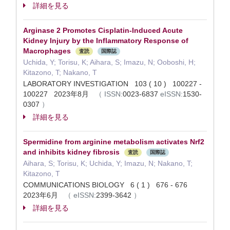
詳細を見る
Arginase 2 Promotes Cisplatin-Induced Acute
Kidney Injury by the Inflammatory Response of
Macrophages
査読
国際誌
Uchida, Y; Torisu, K; Aihara, S; Imazu, N; Ooboshi, H;
Kitazono, T; Nakano, T
LABORATORY INVESTIGATION 103 ( 10 ) 100227 -
100227 2023年8月
（
ISSN:
0023-6837
eISSN:
1530-
0307
）
詳細を見る
Spermidine from arginine metabolism activates Nrf2
and inhibits kidney fibrosis
査読
国際誌
Aihara, S; Torisu, K; Uchida, Y; Imazu, N; Nakano, T;
Kitazono, T
COMMUNICATIONS BIOLOGY 6 ( 1 ) 676 - 676
2023年6月
（
eISSN:
2399-3642
）
詳細を見る