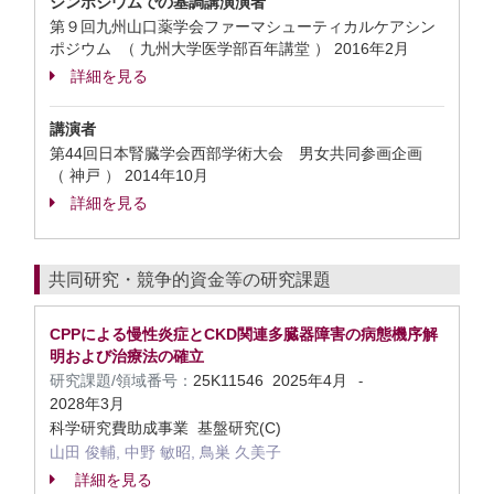
シンポジウムでの基調講演演者
第９回九州山口薬学会ファーマシューティカルケアシン
ポジウム （ 九州大学医学部百年講堂 ）
2016年2月
詳細を見る
講演者
第44回日本腎臓学会西部学術大会 男女共同参画企画
（ 神戸 ）
2014年10月
詳細を見る
共同研究・競争的資金等の研究課題
CPPによる慢性炎症とCKD関連多臓器障害の病態機序解
明および治療法の確立
研究課題/領域番号：
25K11546
2025年4月
-
2028年3月
科学研究費助成事業 基盤研究(C)
山田 俊輔, 中野 敏昭, 鳥巣 久美子
詳細を見る