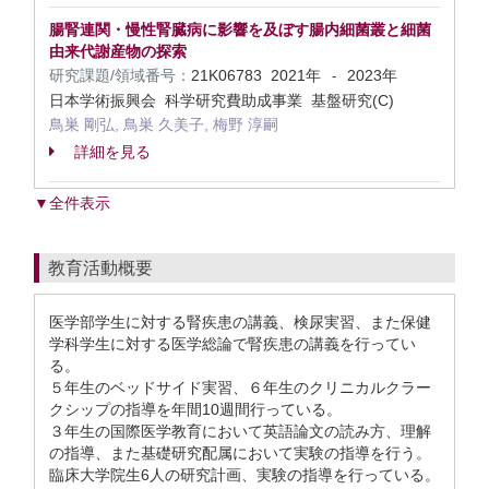
腸腎連関・慢性腎臓病に影響を及ぼす腸内細菌叢と細菌
由来代謝産物の探索
研究課題/領域番号：
21K06783
2021年
2023年
-
日本学術振興会 科学研究費助成事業 基盤研究(C)
鳥巣 剛弘, 鳥巣 久美子, 梅野 淳嗣
詳細を見る
▼全件表示
教育活動概要
医学部学生に対する腎疾患の講義、検尿実習、また保健
学科学生に対する医学総論で腎疾患の講義を行ってい
る。
５年生のベッドサイド実習、６年生のクリニカルクラー
クシップの指導を年間10週間行っている。
３年生の国際医学教育において英語論文の読み方、理解
の指導、また基礎研究配属において実験の指導を行う。
臨床大学院生6人の研究計画、実験の指導を行っている。