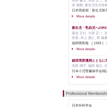
照井 慶太, 永田 公二, 遠
井 規朗, 新生児先天
日本周産期・新生児医学会雑誌
More details
新生児・乳幼児へのR
落合 正行, 大賀 正一, 
匡崇, 井上 貴仁, 郭 義
福岡県医報 ( 1589 ) 2
More details
総排泄腔遺残とともに
宮田 潤子, 福田 篤久, 
日本小児腎臓病学会雑誌 38 
More details
Professional Membersh
日本外科学会