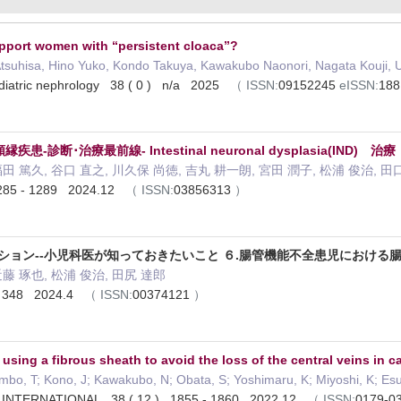
pport women with “persistent cloaca”?
tsuhisa, Hino Yuko, Kondo Takuya, Kawakubo Naonori, Nagata Kouji, U
ediatric nephrology 38 ( 0 ) n/a 2025
（
ISSN:
09152245
eISSN:
18
類縁疾患-診断･治療最前線- Intestinal neuronal dysplasia(IND) 治療
福田 篤久, 谷口 直之, 川久保 尚徳, 吉丸 耕一朗, 宮田 潤子, 松浦 俊治, 田
85 - 1289 2024.12
（
ISSN:
03856313
）
ション--小児科医が知っておきたいこと ６.腸管機能不全患児における
近藤 琢也, 松浦 俊治, 田尻 達郎
- 348 2024.4
（
ISSN:
00374121
）
sing a fibrous sheath to avoid the loss of the central veins in cas
mbo, T; Kono, J; Kawakubo, N; Obata, S; Yoshimaru, K; Miyoshi, K; Esum
INTERNATIONAL 38 ( 12 ) 1855 - 1860 2022.12
（
ISSN:
0179-0