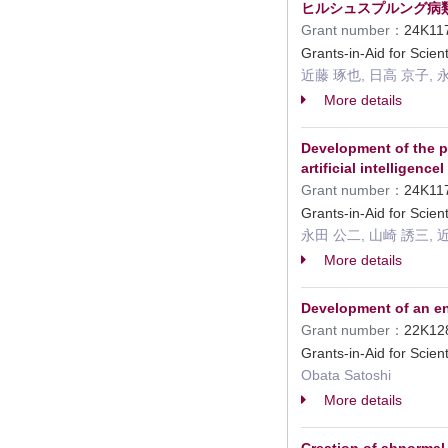
ヒルシュスプルング病
Grant number：
24K1
Grants-in-Aid for Scien
近藤 琢也, 日高 京子, 
More details
Development of the p
artificial intelligenceI
Grant number：
24K1
Grants-in-Aid for Scien
永田 公二, 山崎 誘三, 
More details
Development of an end
Grant number：
22K1
Grants-in-Aid for Scien
Obata Satoshi
More details