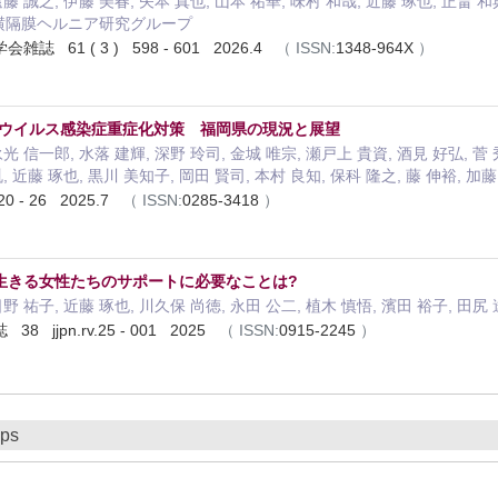
藤 誠之, 伊藤 美春, 矢本 真也, 山本 祐華, 味村 和哉, 近藤 琢也, 正畠 和典
性横隔膜ヘルニア研究グループ
 61 ( 3 ) 598 - 601 2026.4
（
ISSN:
1348-964X
）
Sウイルス感染症重症化対策 福岡県の現況と展望
永光 信一郎, 水落 建輝, 深野 玲司, 金城 唯宗, 瀬戸上 貴資, 酒見 好弘, 菅
胤, 近藤 琢也, 黒川 美知子, 岡田 賢司, 本村 良知, 保科 隆之, 藤 伸裕, 加
0 - 26 2025.7
（
ISSN:
0285-3418
）
生きる女性たちのサポートに必要なことは?
日野 祐子, 近藤 琢也, 川久保 尚徳, 永田 公二, 植木 慎悟, 濱田 裕子, 田尻
jjpn.rv.25 - 001 2025
（
ISSN:
0915-2245
）
ips