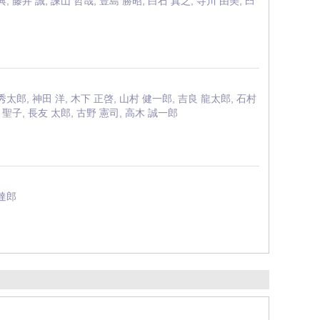
, 藤井 誠, 諫山 哲哉, 豊島 勝昭, 白石 真之, 寺川 由美, 臼
 秀太郎, 神田 洋, 木下 正啓, 山村 健一郎, 吉良 龍太郎, 石村
藤 聖子, 長友 太郎, 古野 憲司, 高木 誠一郎
 達郎