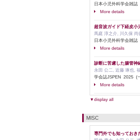
日本小児外科学会雑誌 2
More details
超音波ガイド下経皮小
馬庭 淳之介, 川久保 尚徳
日本小児外科学会雑誌 2
More details
診断に苦慮した腸管神経節細
永田 公二, 近藤 琢也, 
学会誌JSPEN 2025
More details
▼display all
MISC
専門外でも知っておき