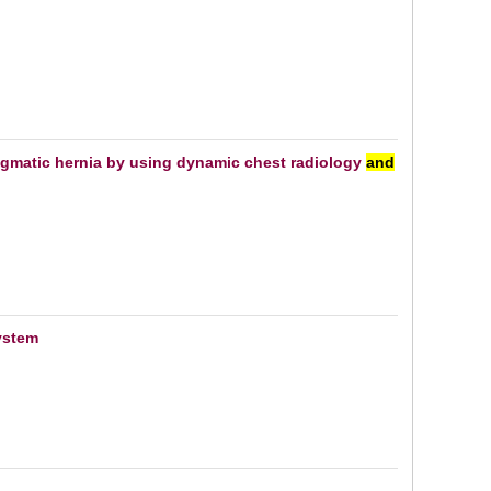
ragmatic hernia by using dynamic chest radiology
and
system