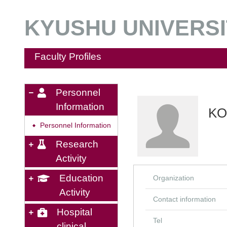
KYUSHU UNIVERSIT
Faculty Profiles
Personnel
Information
KO
Personnel Information
◆
Research
Activity
Education
Organization
Activity
Contact information
Hospital
Tel
clinical