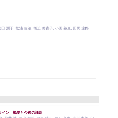
宮田 潤子, 松浦 俊治, 橋迫 美貴子, 小田 義直, 田尻 達郎
ライン 概要と今後の課題