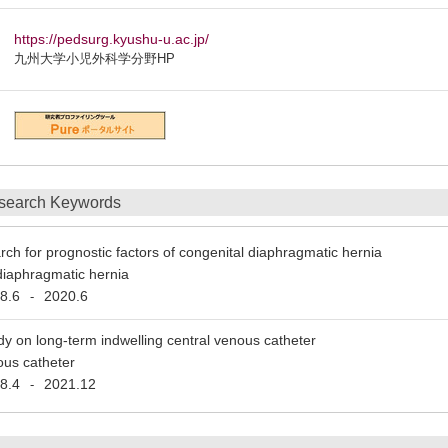
https://pedsurg.kyushu-u.ac.jp/
九州大学小児外科学分野HP
search Keywords
rch for prognostic factors of congenital diaphragmatic hernia
diaphragmatic hernia
8.6
2020.6
-
dy on long-term indwelling central venous catheter
ous catheter
8.4
2021.12
-