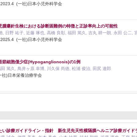
023.4 (一社)日本小児外科学会
児腫瘍針生検における診断困難例の特徴と正診率向上の可能性
, 日野 祐子, 近藤 琢也, 高橋 良彰, 福田 篤久, 吉丸 耕一朗, 永田 公二, 
025.4 (一社)日本小児外科学会
胞僅少症(Hypoganglionosis)の1例
福田 篤久, 鳥井ヶ原 幸博, 川久保 尚徳, 松浦 俊治, 田尻 達郎
 (一社)日本栄養治療学会
たい診療ガイドライン・指針 新生児先天性横隔膜ヘルニア診療ガイド