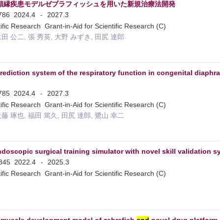
類縁疾患モデルゼブラフィッシュを用いた新規治療法開発
1786
2024.4
2027.3
-
tific Research Grant-in-Aid for Scientific Research (C)
永田 公二, 張 秀英, 大野 みずき, 田尻 達郎
rediction system of the respiratory function in congenital diaph
1785
2024.4
2027.3
-
tific Research Grant-in-Aid for Scientific Research (C)
近藤 琢也, 福田 篤久, 田尻 達郎, 鷺山 幸二
oscopic surgical training simulator with novel skill validation 
2845
2022.4
2025.3
-
tific Research Grant-in-Aid for Scientific Research (C)