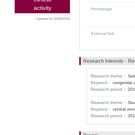
activity
Homepage
Updated on 2026/07/01
External link
Research Interests・Re
Research theme：
Sea
Keyword：
congenital 
Research period：
201
Research theme：
Stu
Keyword：
central ven
Research period：
201