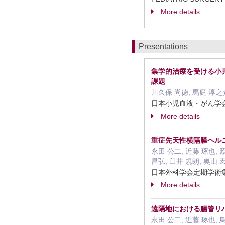
More details
Presentations
集学的治療を受ける小
課題
川久保 尚徳, 馬庭 淳之介
日本小児血液・がん学会雑
More details
重症先天性横隔膜ヘル
永田 公二, 近藤 琢也, 照
昌弘, 臼井 規朗, 奥山 
日本外科学会定期学術集会
More details
遠隔地における腸管リ
永田 公二, 近藤 琢也, 