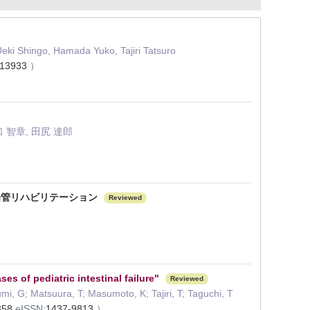
eki Shingo, Hamada Yuko, Tajiri Tatsuro
813933
）
口 智章, 田尻 達郎
腸管リハビリテーション
Reviewed
es of pediatric intestinal failure"
Reviewed
i, G; Matsuura, T; Masumoto, K; Tajiri, T; Taguchi, T
358
eISSN:
1437-9813
）