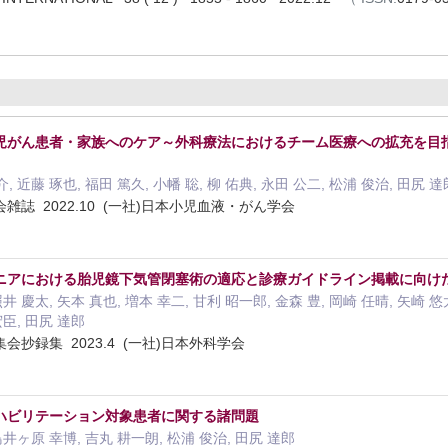
児がん患者・家族へのケア～外科療法におけるチーム医療への拡充を目
, 近藤 琢也, 福田 篤久, 小幡 聡, 柳 佑典, 永田 公二, 松浦 俊治, 田尻 達
誌 2022.10 (一社)日本小児血液・がん学会
ニアにおける胎児鏡下気管閉塞術の適応と診療ガイドライン掲載に向け
井 慶太, 矢本 真也, 増本 幸二, 甘利 昭一郎, 金森 豊, 岡崎 任晴, 矢崎 悠太
宏臣, 田尻 達郎
抄録集 2023.4 (一社)日本外科学会
ハビリテーション対象患者に関する諸問題
鳥井ヶ原 幸博, 吉丸 耕一朗, 松浦 俊治, 田尻 達郎