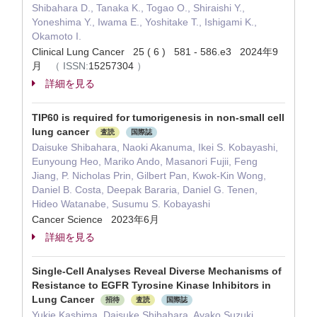
Shibahara D., Tanaka K., Togao O., Shiraishi Y.,
Yoneshima Y., Iwama E., Yoshitake T., Ishigami K.,
Okamoto I.
Clinical Lung Cancer 25 ( 6 ) 581 - 586.e3 2024年9
月
（
ISSN:
15257304
）
詳細を見る
TIP60 is required for tumorigenesis in non-small cell
lung cancer
査読
国際誌
Daisuke Shibahara, Naoki Akanuma, Ikei S. Kobayashi,
Eunyoung Heo, Mariko Ando, Masanori Fujii, Feng
Jiang, P. Nicholas Prin, Gilbert Pan, Kwok-Kin Wong,
Daniel B. Costa, Deepak Bararia, Daniel G. Tenen,
Hideo Watanabe, Susumu S. Kobayashi
Cancer Science 2023年6月
詳細を見る
Single-Cell Analyses Reveal Diverse Mechanisms of
Resistance to EGFR Tyrosine Kinase Inhibitors in
Lung Cancer
招待
査読
国際誌
Yukie Kashima, Daisuke Shibahara, Ayako Suzuki,