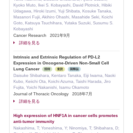
Kyoko Muto, Ikei S. Kobayashi, David Plotnick, Hibiki
Udagawa, Hiroki Izumi, Yuji Shibata, Kosuke Tanaka,
Masanori Fujii, Akihiro Ohashi, Masahide Seki, Koichi
Goto, Katsuya Tsuchihara, Yutaka Suzuki, Susumu S.
Kobayashi
Cancer Research 2021年9月
詳細を見る
Intrinsic and Extrinsic Regulation of PD-L2
Expression in Oncogene-Driven Non-Small Cell
Lung Cancer
招待
査読
国際誌
Daisuke Shibahara, Kentaro Tanaka, Eiji Iwama, Naoki
Kubo, Keiichi Ota, Koichi Azuma, Taishi Harada, Jiro
Fujita, Yoichi Nakanishi, Isamu Okamoto
Journal of Thoracic Oncology 2018年7月
詳細を見る
High expression of HNF1A in cancer cells promotes
anti-tumor immunity
Nakashima, T; Yoneshima, Y; Ninomiya, T; Shibahara, D;