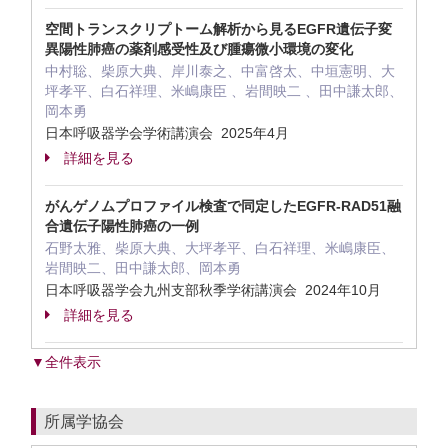
空間トランスクリプトーム解析から見るEGFR遺伝子変
異陽性肺癌の薬剤感受性及び腫瘍微小環境の変化
中村聡、柴原大典、岸川泰之、中富啓太、中垣憲明、大
坪孝平、白石祥理、米嶋康臣 、岩間映二 、田中謙太郎、
岡本勇
日本呼吸器学会学術講演会 2025年4月
詳細を見る
がんゲノムプロファイル検査で同定したEGFR-RAD51融
合遺伝子陽性肺癌の一例
石野太雅、柴原大典、大坪孝平、白石祥理、米嶋康臣、
岩間映二、田中謙太郎、岡本勇
日本呼吸器学会九州支部秋季学術講演会 2024年10月
詳細を見る
▼全件表示
所属学協会