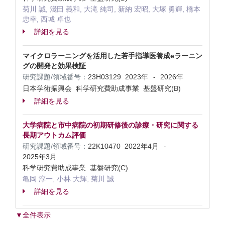
菊川 誠, 淺田 義和, 大滝 純司, 新納 宏昭, 大塚 勇輝, 橋本
忠幸, 西城 卓也
詳細を見る
マイクロラーニングを活用した若手指導医養成eラーニン
グの開発と効果検証
研究課題/領域番号：
23H03129
2023年
2026年
-
日本学術振興会 科学研究費助成事業 基盤研究(B)
詳細を見る
大学病院と市中病院の初期研修後の診療・研究に関する
長期アウトカム評価
研究課題/領域番号：
22K10470
2022年4月
-
2025年3月
科学研究費助成事業 基盤研究(C)
亀岡 淳一, 小林 大輝, 菊川 誠
詳細を見る
▼全件表示