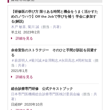
【研修医の学び方 限りある時間と機会をうまく活かすた
めのノウハウ】Off the Jobで学びを補う 学会に参加す
る(解説)
木戸 敏喜, 菊川 誠（
担当：
共著）
羊土社 2023年2月
詳細を見る
余命宣告のストラテジー そのひと手間が訴訟を回避す
る
＃萩原明人,#菊川誠,#金澤剛志,#永田高志,#岡村知直（
担
当：
共著）
2021年1月
詳細を見る
総合診療専門研修 公式テキストブック
日本専門医機構総合診療専門医検討委員会編（
担当：
共
著）
日経BP 2020年10月