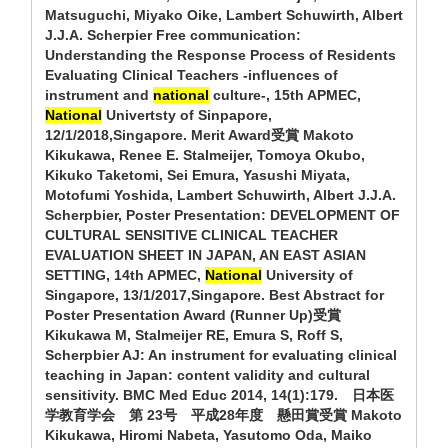
Matsuguchi, Miyako Oike, Lambert Schuwirth, Albert
J.J.A. Scherpier Free communication:
Understanding the Response Process of Residents
Evaluating Clinical Teachers -influences of
instrument and
national
culture-, 15th APMEC,
National
Univertsty of Sinpapore,
12/1/2018,Singapore. Merit Award受賞 Makoto
Kikukawa, Renee E. Stalmeijer, Tomoya Okubo,
Kikuko Taketomi, Sei Emura, Yasushi Miyata,
Motofumi Yoshida, Lambert Schuwirth, Albert J.J.A.
Scherpbier, Poster Presentation: DEVELOPMENT OF
CULTURAL SENSITIVE CLINICAL TEACHER
EVALUATION SHEET IN JAPAN, AN EAST ASIAN
SETTING, 14th APMEC,
National
University of
Singapore, 13/1/2017,Singapore. Best Abstract for
Poster Presentation Award (Runner Up)受賞
Kikukawa M, Stalmeijer RE, Emura S, Roff S,
Scherpbier AJ: An instrument for evaluating clinical
teaching in Japan: content validity and cultural
sensitivity. BMC Med Educ 2014, 14(1):179. 日本医
学教育学会 第 23号 平成28年度 懸田賞受賞 Makoto
Kikukawa, Hiromi Nabeta, Yasutomo Oda, Maiko