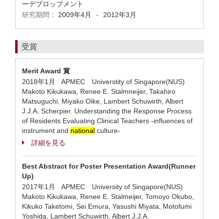
ーデブロップメント
研究期間：
2009年4月
2012年3月
-
受賞
Merit Award 賞
2018年1月 APMEC Universtity of Singapore(NUS)
Makoto Kikukawa, Renee E. Stalmneijer, Takahiro
Matsuguchi, Miyako Oike, Lambert Schuwirth, Albert
J.J.A. Scherpier. Understanding the Response Process
of Residents Evaluating Clinical Teachers -influences of
instrument and
national
culture-
詳細を見る
Best Abstract for Poster Presentation Award(Runner
Up)
2017年1月 APMEC University of Singapore(NUS)
Makoto Kikukawa, Renee E. Stalmeijer, Tomoyo Okubo,
Kikuko Taketomi, Sei Emura, Yasushi Miyata, Motofumi
Yoshida, Lambert Schuwirth, Albert J.J.A.