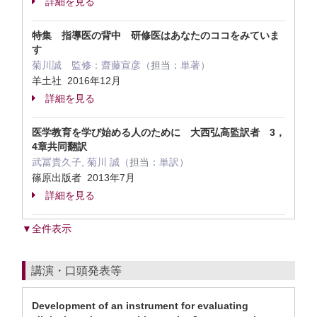
詳細を見る
特集 指導医の背中 研修医はあなたのココをみていま
す
菊川誠 監修：齋藤宣彦（
担当：
単著）
羊土社 2016年12月
詳細を見る
医学教育を学び始める人のために 大西弘高監訳者 3，
4章共同翻訳
武冨貴久子, 菊川 誠（
担当：
単訳）
篠原出版者 2013年7月
詳細を見る
▼全件表示
講演・口頭発表等
Development of an instrument for evaluating