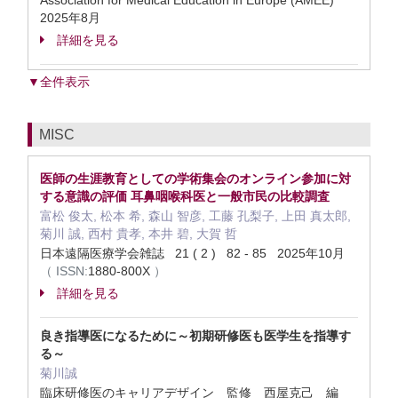
Association for Medical Education in Europe (AMEE)
2025年8月
詳細を見る
▼全件表示
MISC
医師の生涯教育としての学術集会のオンライン参加に対
する意識の評価 耳鼻咽喉科医と一般市民の比較調査
富松 俊太, 松本 希, 森山 智彦, 工藤 孔梨子, 上田 真太郎,
菊川 誠, 西村 貴孝, 本井 碧, 大賀 哲
日本遠隔医療学会雑誌 21 ( 2 ) 82 - 85 2025年10月
（
ISSN:
1880-800X
）
詳細を見る
良き指導医になるために～初期研修医も医学生を指導す
る～
菊川誠
臨床研修医のキャリアデザイン 監修 西屋克己 編