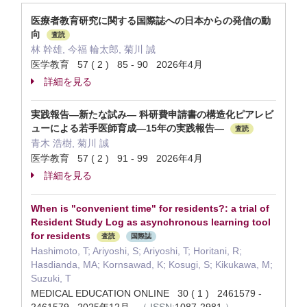
医療者教育研究に関する国際誌への日本からの発信の動
向
査読
林 幹雄, 今福 輪太郎, 菊川 誠
医学教育 57 ( 2 ) 85 - 90 2026年4月
詳細を見る
実践報告―新たな試み― 科研費申請書の構造化ピアレビ
ューによる若手医師育成―15年の実践報告―
査読
青木 浩樹, 菊川 誠
医学教育 57 ( 2 ) 91 - 99 2026年4月
詳細を見る
When is "convenient time" for residents?: a trial of
Resident Study Log as asynchronous learning tool
for residents
査読
国際誌
Hashimoto, T; Ariyoshi, S; Ariyoshi, T; Horitani, R;
Hasdianda, MA; Kornsawad, K; Kosugi, S; Kikukawa, M;
Suzuki, T
MEDICAL EDUCATION ONLINE 30 ( 1 ) 2461579 -