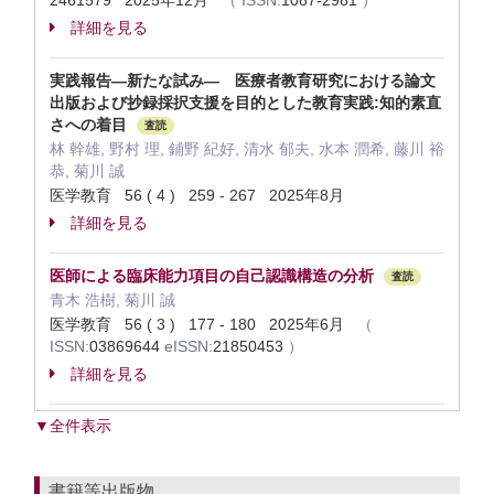
2461579 2025年12月
（
ISSN:
1087-2981
）
詳細を見る
実践報告―新たな試み― 医療者教育研究における論文
出版および抄録採択支援を目的とした教育実践:知的素直
さへの着目
査読
林 幹雄, 野村 理, 鋪野 紀好, 清水 郁夫, 水本 潤希, 藤川 裕
恭, 菊川 誠
医学教育 56 ( 4 ) 259 - 267 2025年8月
詳細を見る
医師による臨床能力項目の自己認識構造の分析
査読
青木 浩樹, 菊川 誠
医学教育 56 ( 3 ) 177 - 180 2025年6月
（
ISSN:
03869644
eISSN:
21850453
）
詳細を見る
▼全件表示
書籍等出版物