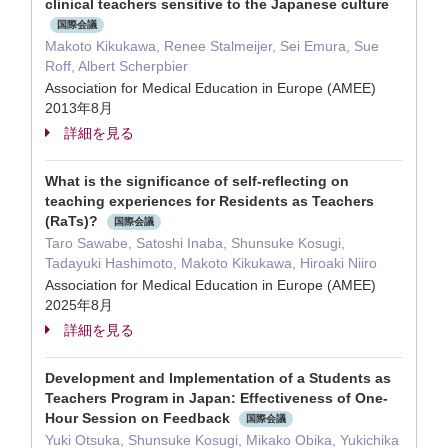
clinical teachers sensitive to the Japanese culture
国際会議
Makoto Kikukawa, Renee Stalmeijer, Sei Emura, Sue
Roff, Albert Scherpbier
Association for Medical Education in Europe (AMEE)
2013年8月
詳細を見る
What is the significance of self-reflecting on
teaching experiences for Residents as Teachers
(RaTs)?
国際会議
Taro Sawabe, Satoshi Inaba, Shunsuke Kosugi,
Tadayuki Hashimoto, Makoto Kikukawa, Hiroaki Niiro
Association for Medical Education in Europe (AMEE)
2025年8月
詳細を見る
Development and Implementation of a Students as
Teachers Program in Japan: Effectiveness of One-
Hour Session on Feedback
国際会議
Yuki Otsuka, Shunsuke Kosugi, Mikako Obika, Yukichika