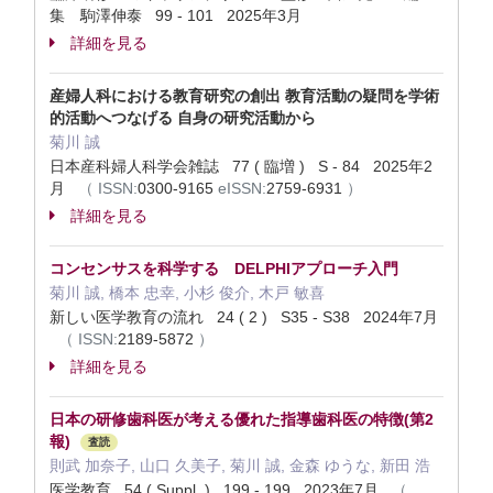
集 駒澤伸泰 99 - 101 2025年3月
詳細を見る
産婦人科における教育研究の創出 教育活動の疑問を学術
的活動へつなげる 自身の研究活動から
菊川 誠
日本産科婦人科学会雑誌 77 ( 臨増 ) S - 84 2025年2
月
（
ISSN:
0300-9165
eISSN:
2759-6931
）
詳細を見る
コンセンサスを科学する DELPHIアプローチ入門
菊川 誠, 橋本 忠幸, 小杉 俊介, 木戸 敏喜
新しい医学教育の流れ 24 ( 2 ) S35 - S38 2024年7月
（
ISSN:
2189-5872
）
詳細を見る
日本の研修歯科医が考える優れた指導歯科医の特徴(第2
報)
査読
則武 加奈子, 山口 久美子, 菊川 誠, 金森 ゆうな, 新田 浩
医学教育 54 ( Suppl. ) 199 - 199 2023年7月
（