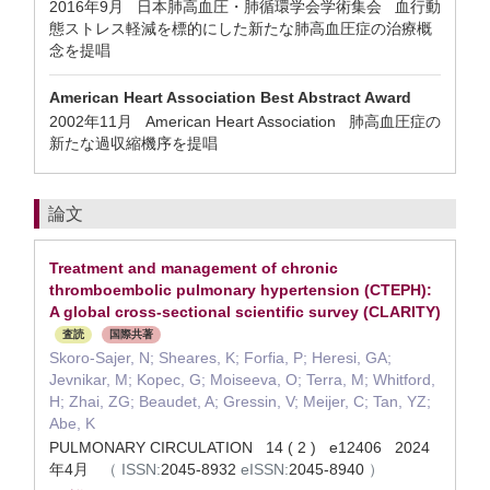
2016年9月 日本肺高血圧・肺循環学会学術集会 血行動
態ストレス軽減を標的にした新たな肺高血圧症の治療概
念を提唱
American Heart Association Best Abstract Award
2002年11月 American Heart Association 肺高血圧症の
新たな過収縮機序を提唱
論文
Treatment and management of chronic
thromboembolic pulmonary hypertension (CTEPH):
A global cross-sectional scientific survey (CLARITY)
査読
国際共著
Skoro-Sajer, N; Sheares, K; Forfia, P; Heresi, GA;
Jevnikar, M; Kopec, G; Moiseeva, O; Terra, M; Whitford,
H; Zhai, ZG; Beaudet, A; Gressin, V; Meijer, C; Tan, YZ;
Abe, K
PULMONARY CIRCULATION 14 ( 2 ) e12406 2024
年4月
（
ISSN:
2045-8932
eISSN:
2045-8940
）