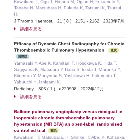
Kawakami T, Ogo T, Hatano M, Ogino H, Fukumoto Y,
Tanabe N, Matsubara H, Fukuda K, Tatsumi K, Tsutsui
H.
J Thromb Haemost. 21 ( 8 ) 2151 - 2162 2023年7月
詳細を見る
Efficacy of Dynamic Chest Radiography for Chronic
Thromboembolic Pulmonary Hypertension.
査読
国際誌
Yamasaki Y, Abe K, Kamitani T, Hosokawa K, Hida T,
Sagiyama K, Matsuura Y, Baba S, Isoda T, Maruoka Y,
Kitamura Y, Moriyama S, Yoshikawa H, Fukumoto T,
Yabuuchi H, Ishigami K.
Radiology. 306 ( 1 ) e220908 2022年12月
詳細を見る
Balloon pulmonary angioplasty versus riociguat in
inoperable chronic thromboembolic pulmonary
hypertension (MR BPA) an open-label, randomised
controlled trial
査読
Kawakami, T; Matsubara, H; Shinke, T; Abe, K; Kohsaka,