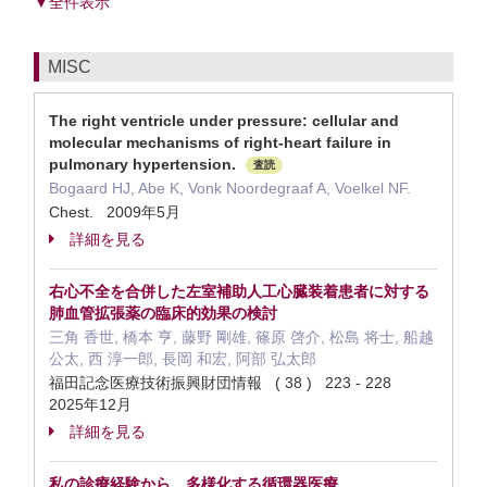
▼全件表示
MISC
The right ventricle under pressure: cellular and
molecular mechanisms of right-heart failure in
pulmonary hypertension.
査読
Bogaard HJ, Abe K, Vonk Noordegraaf A, Voelkel NF.
Chest. 2009年5月
詳細を見る
右心不全を合併した左室補助人工心臓装着患者に対する
肺血管拡張薬の臨床的効果の検討
三角 香世, 橋本 亨, 藤野 剛雄, 篠原 啓介, 松島 将士, 船越
公太, 西 淳一郎, 長岡 和宏, 阿部 弘太郎
福田記念医療技術振興財団情報 ( 38 ) 223 - 228
2025年12月
詳細を見る
私の診療経験から 多様化する循環器医療