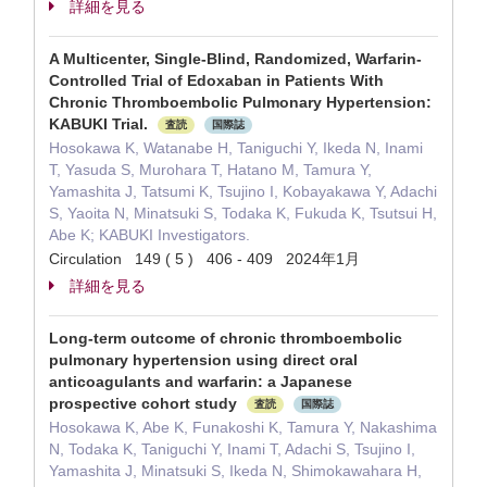
詳細を見る
A Multicenter, Single-Blind, Randomized, Warfarin-
Controlled Trial of Edoxaban in Patients With
Chronic Thromboembolic Pulmonary Hypertension:
KABUKI Trial.
査読
国際誌
Hosokawa K, Watanabe H, Taniguchi Y, Ikeda N, Inami
T, Yasuda S, Murohara T, Hatano M, Tamura Y,
Yamashita J, Tatsumi K, Tsujino I, Kobayakawa Y, Adachi
S, Yaoita N, Minatsuki S, Todaka K, Fukuda K, Tsutsui H,
Abe K; KABUKI Investigators.
Circulation 149 ( 5 ) 406 - 409 2024年1月
詳細を見る
Long-term outcome of chronic thromboembolic
pulmonary hypertension using direct oral
anticoagulants and warfarin: a Japanese
prospective cohort study
査読
国際誌
Hosokawa K, Abe K, Funakoshi K, Tamura Y, Nakashima
N, Todaka K, Taniguchi Y, Inami T, Adachi S, Tsujino I,
Yamashita J, Minatsuki S, Ikeda N, Shimokawahara H,