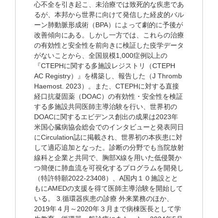
心不全を引き起こ、未治療では致死的な疾患であ
るが、本邦から世界に向けて発信した経皮的バル
ーン肺動脈形成術（BPA）によって劇的に予後が
改善傾向にある。しかし一方では、これらの治療
の有効性と安全性を前向きに検証した疫学データ
がないことから、全国規模1,000症例以上の
『CTEPHに関する多施設レジストリ（CTEPH
AC Registry）』を構築し、報告した（J Thromb
Haemost. 2023）。また、CTEPHに対する直接
経口抗凝固薬（DOAC）の有効性・安全性を検証
する多施設共同医師主導治験を行い、世界初の
DOACに関するエビデンス創出の成果は2023年
米国心臓病協会総会でのインタビューと発表同日
にCirculation誌に掲載され、世界初の本疾患に対
して適応追加となった。診断の分野でも当院放射
線科と企業と共同で、胸部X線を用いた低侵襲か
つ簡便に肺血流を可視化するプログラムを開発し
（特許特願2022-23408）、A国内１０施設とと
もにAMEDの支援を得て医師主導治験を開始して
いる。 3.循環器疾患の診療 外来業務のほか、
2019年４月～2020年３月まで病棟医長として学