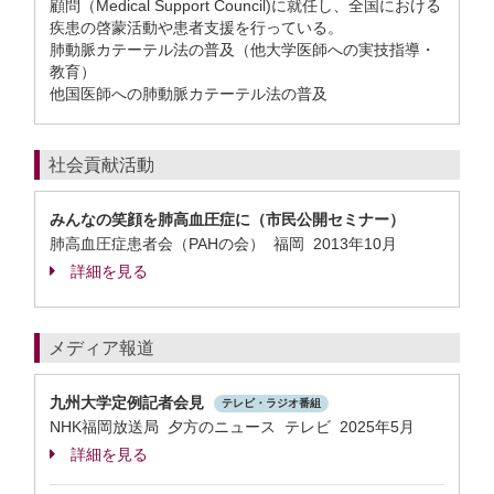
顧問（Medical Support Council)に就任し、全国における
疾患の啓蒙活動や患者支援を行っている。
肺動脈カテーテル法の普及（他大学医師への実技指導・
教育）
他国医師への肺動脈カテーテル法の普及
社会貢献活動
みんなの笑顔を肺高血圧症に（市民公開セミナー）
肺高血圧症患者会（PAHの会） 福岡
2013年10月
詳細を見る
メディア報道
九州大学定例記者会見
テレビ・ラジオ番組
NHK福岡放送局 夕方のニュース テレビ 2025年5月
詳細を見る