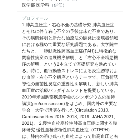
医学部 医学科
（併任）
プロフィール
1.肺高血圧症・右心不全の基礎研究 肺高血圧症
とそれに伴う右心不全の予後は未だ不良であり、
その病態解明と新たな治療法の開発は循環器領域
における極めて重要な研究課題である。大学院生
たちと、「肺動脈性肺高血圧症(PAH)に特徴的な
閉塞性病変の進展機序解明」と「右心不全増悪機
序の解明」という2本立てで基礎研究を進めてい
る。特に、血行動態ストレスによる炎症誘導およ
び血管・右心不全機序というテーマで、圧負荷誘
導性の無菌性炎症の重要性を解明し、新しい肺高
血圧症の治療パラダイムシフトを提案している。
2019年米国胸部疾患学会のシンポジウムの招待
講演(pro/con session)をはじめ、国内外の主要な
学会・大学で講演を行った(Circulation 2010,
Cardiovasc Res.2015, 2018, 2019, JAHA 2021,
2021)。 2.慢性血栓塞栓性肺高血圧症に関する臨
床研究 慢性血栓塞栓性肺高血圧症（CTEPH）
は、肺内の溶け残った血栓によって肺高血圧と右