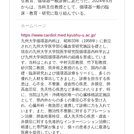
生教育、循環器一般診療にあたった。2024年5月
からは、当科主任教授として、循環器一般の臨
床・教育・研究に取り組んでいる。
ホームページ
https://www.cardiol.med.kyushu-u.ac.jp/
九州大学循環器内科は、昭和33年（1958年）に創立
された九州大学医学部心臓血管研究施設を礎とし、
現在の九州大学大学院医学研究院循環器内科学およ
び九州大学病院循環器内科の組織を形成していま
す。当科はこれまで、中村元臣教授、竹下彰教授、
砂川賢二教授、筒井裕之教授のもとで、国内の基
礎・臨床研究および循環器診療をリードし、多くの
優れた人材を輩出してきました。診療を担当する疾
患は、心不全、不整脈、虚血性心疾患、弁膜症、肺
高血圧症、先天性心疾患など多岐にわたります。特
に、当院は九州・沖縄地区唯一の心臓移植認定施設
として、県内外からの多くの重症心不全を受け入
れ、心臓外科・救急部と連携して診療に力を入れて
います。また、難治性不整脈に対するアブレーショ
ン治療、肺血栓塞栓症、成人先天性心疾患・虚血・
弁膜症に対する先進的なインターベンション治療に
精通した専門家が集まり、個々の患者さんに最適な
医療を提供しています。