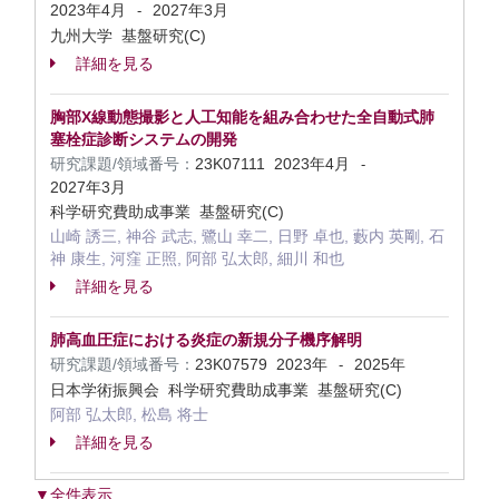
2023年4月
2027年3月
-
九州大学 基盤研究(C)
詳細を見る
胸部X線動態撮影と人工知能を組み合わせた全自動式肺
塞栓症診断システムの開発
研究課題/領域番号：
23K07111
2023年4月
-
2027年3月
科学研究費助成事業 基盤研究(C)
山崎 誘三, 神谷 武志, 鷺山 幸二, 日野 卓也, 藪内 英剛, 石
神 康生, 河窪 正照, 阿部 弘太郎, 細川 和也
詳細を見る
肺高血圧症における炎症の新規分子機序解明
研究課題/領域番号：
23K07579
2023年
2025年
-
日本学術振興会 科学研究費助成事業 基盤研究(C)
阿部 弘太郎, 松島 将士
詳細を見る
▼全件表示