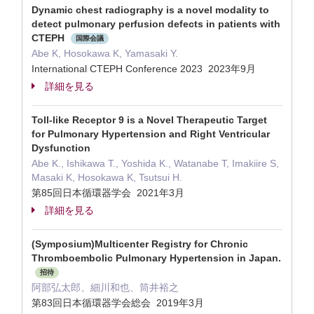
Dynamic chest radiography is a novel modality to
detect pulmonary perfusion defects in patients with
CTEPH
国際会議
Abe K, Hosokawa K, Yamasaki Y.
International CTEPH Conference 2023 2023年9月
詳細を見る
Toll-like Receptor 9 is a Novel Therapeutic Target
for Pulmonary Hypertension and Right Ventricular
Dysfunction
Abe K., Ishikawa T., Yoshida K., Watanabe T, Imakiire S,
Masaki K, Hosokawa K, Tsutsui H.
第85回日本循環器学会 2021年3月
詳細を見る
(Symposium)Multicenter Registry for Chronic
Thromboembolic Pulmonary Hypertension in Japan.
招待
阿部弘太郎、細川和也、筒井裕之
第83回日本循環器学会総会 2019年3月