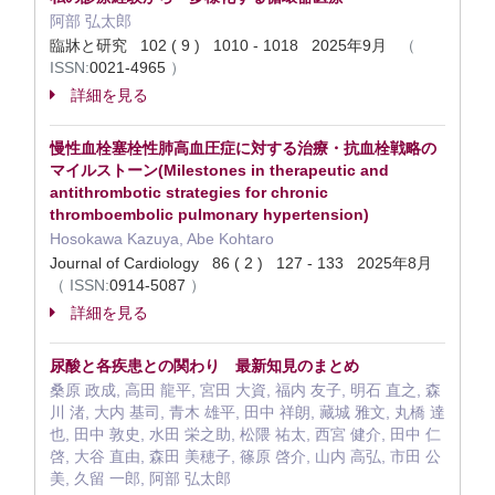
阿部 弘太郎
臨牀と研究 102 ( 9 ) 1010 - 1018 2025年9月
（
ISSN:
0021-4965
）
詳細を見る
慢性血栓塞栓性肺高血圧症に対する治療・抗血栓戦略の
マイルストーン(Milestones in therapeutic and
antithrombotic strategies for chronic
thromboembolic pulmonary hypertension)
Hosokawa Kazuya, Abe Kohtaro
Journal of Cardiology 86 ( 2 ) 127 - 133 2025年8月
（
ISSN:
0914-5087
）
詳細を見る
尿酸と各疾患との関わり 最新知見のまとめ
桑原 政成, 高田 龍平, 宮田 大資, 福内 友子, 明石 直之, 森
川 渚, 大内 基司, 青木 雄平, 田中 祥朗, 藏城 雅文, 丸橋 達
也, 田中 敦史, 水田 栄之助, 松隈 祐太, 西宮 健介, 田中 仁
啓, 大谷 直由, 森田 美穂子, 篠原 啓介, 山内 高弘, 市田 公
美, 久留 一郎, 阿部 弘太郎