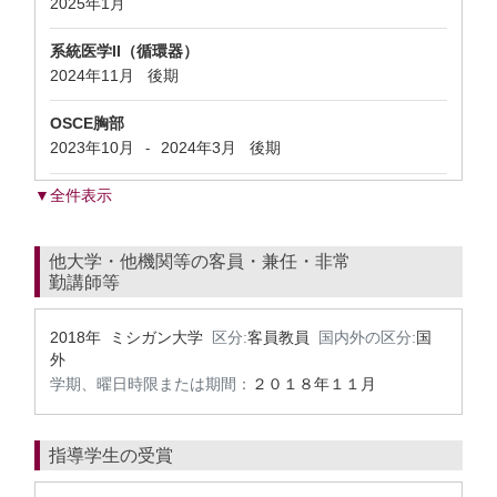
2025年1月
系統医学II（循環器）
2024年11月
後期
OSCE胸部
2023年10月
2024年3月
後期
-
▼全件表示
他大学・他機関等の客員・兼任・非常
勤講師等
2018年 ミシガン大学
区分:
客員教員
国内外の区分:
国
外
学期、曜日時限または期間：
２０１８年１１月
指導学生の受賞