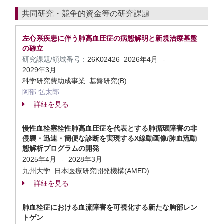
共同研究・競争的資金等の研究課題
左心系疾患に伴う肺高血圧症の病態解明と新規治療基盤
の確立
研究課題/領域番号：
26K02426
2026年4月
-
2029年3月
科学研究費助成事業 基盤研究(B)
阿部 弘太郎
詳細を見る
慢性血栓塞栓性肺高血圧症を代表とする肺循環障害の非
侵襲・迅速・簡便な診断を実現するX線動画像/肺血流動
態解析プログラムの開発
2025年4月
2028年3月
-
九州大学 日本医療研究開発機構(AMED)
詳細を見る
肺血栓症における血流障害を可視化する新たな胸部レン
トゲン