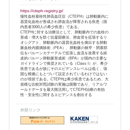
https://cteph-registry.jp/
慢性血栓塞栓性肺高血圧症（CTEPH）は肺動脈内に
器質化血栓が形成され肺血流が障害される疾患（国
内患者3000人の希少疾患）である。
CTEPHに対する治療法として、肺動脈内での血栓の
形成・増大を防ぐ抗凝固療法、肺血管を拡張するリ
オシグアト、肺動脈内の器質化血栓を摘出する肺動
脈血栓内膜摘除術（PEA）、肺動脈の狭窄・閉塞部
位をバルーンカテーテルで拡張し血流を改善する経
皮的バルーン肺動脈形成術（BPA）が国内の主要な
ガイドラインで推奨されている（Class I）が、希少
疾患であるが故にそのエビデンスレベルは低く、強
固な根拠にもとづいて設定されているわけではない
のが現状である。CTEPHは希少疾患であるため、大
規模な比較対照試験の実施は困難であり、リアルワ
ールドデータを最大限活用してCTEPH治療の有効
性・安全性に関するエビデンスを創出する
外部リンク