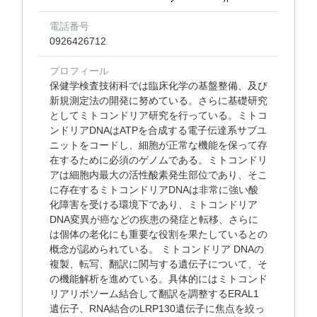
電話番号
0926426712
プロフィール
保健学検査技術科では臨床化学の基盤整備、及び
新規測定法の開発に努めている。さらに基礎研究
としてミトコンドリア研究を行っている。ミトコ
ンドリアDNAはATPを合成する電子伝達系サブユ
ニットをコードし、細胞が正常な機能を保って存
在するために必須のゲノムである。ミトコンドリ
アは細胞内最大の活性酸素発生部位であり、そこ
に存在するミトコンドリアDNAは非常に強い酸
化障害を受ける環境下であり、ミトコンドリア
DNA変異が癌などの疾患の発症と転移、さらに
は個体の老化にも重要な役割を果たしているとの
概念が認められている。 ミトコンドリア DNAの
複製、転写、翻訳に関与する遺伝子について、そ
の機能解析を進めている。具体的にはミトコンド
リアリボソーム結合して翻訳を調整するERAL1
遺伝子、RNA結合のLRP130遺伝子に焦点を絞っ