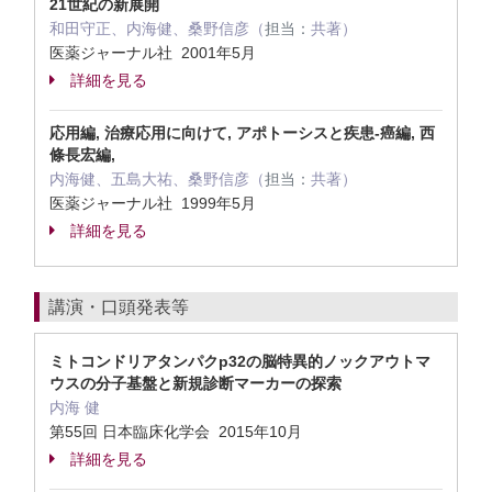
21世紀の新展開
和田守正、内海健、桑野信彦（
担当：
共著）
医薬ジャーナル社 2001年5月
詳細を見る
応用編, 治療応用に向けて, アポトーシスと疾患-癌編, 西
條長宏編,
内海健、五島大祐、桑野信彦（
担当：
共著）
医薬ジャーナル社 1999年5月
詳細を見る
講演・口頭発表等
ミトコンドリアタンパクp32の脳特異的ノックアウトマ
ウスの分子基盤と新規診断マーカーの探索
内海 健
第55回 日本臨床化学会 2015年10月
詳細を見る