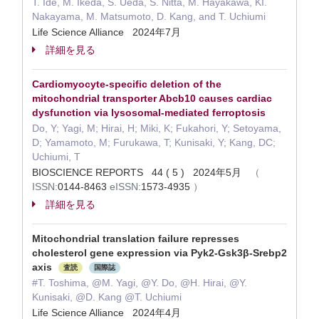
T. Ide, M. Ikeda, S. Ueda, S. Nitta, M. Hayakawa, KI.
Nakayama, M. Matsumoto, D. Kang, and T. Uchiumi
Life Science Alliance 2024年7月
詳細を見る
Cardiomyocyte-specific deletion of the
mitochondrial transporter Abcb10 causes cardiac
dysfunction via lysosomal-mediated ferroptosis
Do, Y; Yagi, M; Hirai, H; Miki, K; Fukahori, Y; Setoyama,
D; Yamamoto, M; Furukawa, T; Kunisaki, Y; Kang, DC;
Uchiumi, T
BIOSCIENCE REPORTS 44 ( 5 ) 2024年5月
（
ISSN:
0144-8463
eISSN:
1573-4935
）
詳細を見る
Mitochondrial translation failure represses
cholesterol gene expression via Pyk2-Gsk3β-Srebp2
axis
査読
国際誌
#T. Toshima, @M. Yagi, @Y. Do, @H. Hirai, @Y.
Kunisaki, @D. Kang @T. Uchiumi
Life Science Alliance 2024年4月