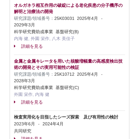
オルガネラ相互作用の破綻による老化疾患の分子機序の
解明と治療法の開発
研究課題/領域番号：
25K03031
2025年4月
-
2029年3月
科学研究費助成事業 基盤研究(B)
内海 健, 外園 栄作, 八木 美佳子
詳細を見る
金属と金属キレータを用いた核酸増幅量の高感度検出技
術の開発とその実用可能性の検証
研究課題/領域番号：
25K10712
2025年4月
-
2028年3月
科学研究費助成事業 基盤研究(C)
外園 栄作, 内海 健
詳細を見る
検査実用化を目指したシーズ探索 及び有用性の検討
2023年6月
2024年4月
-
共同研究
詳細を見る