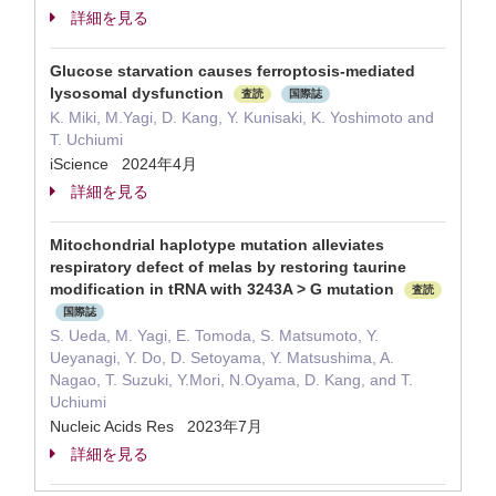
詳細を見る
Glucose starvation causes ferroptosis-mediated
lysosomal dysfunction
査読
国際誌
K. Miki, M.Yagi, D. Kang, Y. Kunisaki, K. Yoshimoto and
T. Uchiumi
iScience 2024年4月
詳細を見る
Mitochondrial haplotype mutation alleviates
respiratory defect of melas by restoring taurine
modification in tRNA with 3243A > G mutation
査読
国際誌
S. Ueda, M. Yagi, E. Tomoda, S. Matsumoto, Y.
Ueyanagi, Y. Do, D. Setoyama, Y. Matsushima, A.
Nagao, T. Suzuki, Y.Mori, N.Oyama, D. Kang, and T.
Uchiumi
Nucleic Acids Res 2023年7月
詳細を見る