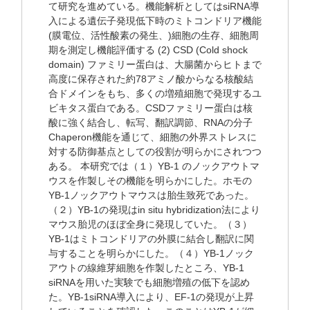
て研究を進めている。機能解析としてはsiRNA導
入による遺伝子発現低下時のミトコンドリア機能
(膜電位、活性酸素の発生、)細胞の生存、細胞周
期を測定し機能評価する (2) CSD (Cold shock
domain) ファミリー蛋白は、大腸菌からヒトまで
高度に保存された約78アミノ酸からなる核酸結
合ドメインをもち、多くの増殖細胞で発現するユ
ビキタス蛋白である。CSDファミリー蛋白は核
酸に強く結合し、転写、翻訳調節、RNAの分子
Chaperon機能を通じて、細胞の外界ストレスに
対する防御基点としての役割が明らかにされつつ
ある。 本研究では（１）YB-1 のノックアウトマ
ウスを作製しその機能を明らかにした。ホモの
YB-1ノックアウトマウスは胎生致死であった。
（２）YB-1の発現はin situ hybridization法により
マウス胎児のほぼ全身に発現していた。（３）
YB-1はミトコンドリアの外膜に結合し翻訳に関
与することを明らかにした。（４）YB-1ノック
アウトの線維芽細胞を作製したところ、YB-1
siRNAを用いた実験でも細胞増殖の低下を認め
た。YB-1siRNA導入により、EF-1の発現が上昇