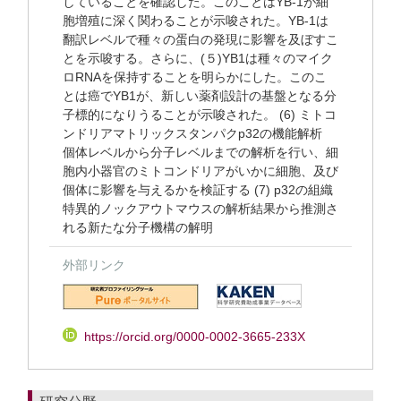
していることを確認した。このことはYB-1が細
胞増殖に深く関わることが示唆された。YB-1は
翻訳レベルで種々の蛋白の発現に影響を及ぼすこ
とを示唆する。さらに、(５)YB1は種々のマイク
ロRNAを保持することを明らかにした。このこ
とは癌でYB1が、新しい薬剤設計の基盤となる分
子標的になりうることが示唆された。 (6) ミトコ
ンドリアマトリックスタンパクp32の機能解析
個体レベルから分子レベルまでの解析を行い、細
胞内小器官のミトコンドリアがいかに細胞、及び
個体に影響を与えるかを検証する (7) p32の組織
特異的ノックアウトマウスの解析結果から推測さ
れる新たな分子機構の解明
外部リンク
https://orcid.org/0000-0002-3665-233X