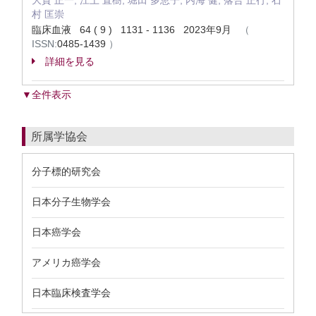
大賀 正一, 江上 直樹, 堀田 多恵子, 内海 健, 落合 正行, 石
村 匡崇
臨床血液 64 ( 9 ) 1131 - 1136 2023年9月
（
ISSN:
0485-1439
）
詳細を見る
▼全件表示
所属学協会
分子標的研究会
日本分子生物学会
日本癌学会
アメリカ癌学会
日本臨床検査学会