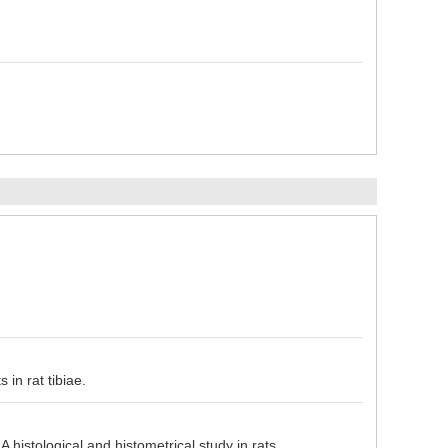
 rat tibiae.
logical and histometrical study in rats