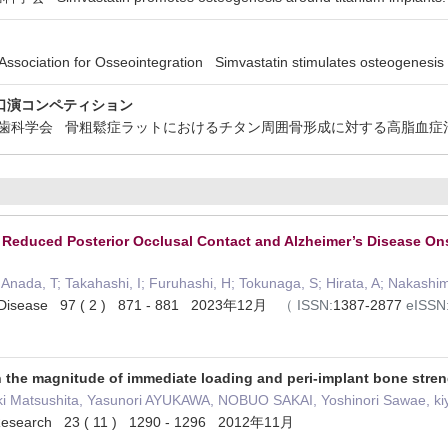
ciation for Osseointegration Simvastatin stimulates osteogenesis aro
口演コンペティション
補綴歯科学会 骨粗鬆症ラットにおけるチタン周囲骨形成に対する高脂血
Reduced Posterior Occlusal Contact and Alzheimer’s Disease Onse
 Anada, T; Takahashi, I; Furuhashi, H; Tokunaga, S; Hirata, A; Nakashi
’s Disease 97 ( 2 ) 871 - 881 2023年12月
（
ISSN:
1387-2877
eISSN
 the magnitude of immediate loading and peri-implant bone stren
ki Matsushita, Yasunori AYUKAWA, NOBUO SAKAI, Yoshinori Sawae, ki
ts Research 23 ( 11 ) 1290 - 1296 2012年11月