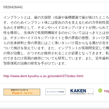
0926426441
インプラントとは、歯の欠損部（虫歯や歯槽膿漏で歯が抜けたとこ
す。そのためインプラント体には咬合の力を支えるための力学的性
をみたす材料として、チタンやハイドロキシアパタイトが用いられ
性を獲得し、生体内で長期間機能するのかについてははっきりとは
は、チタンやハイドロキシアパタイトと骨の界面の形態、タンパク
らの生体材料と骨の界面にはごく薄いタンパク質からなる層が介在
ついて検討を加えています。また、インプラントが長期間安定して
の骨が治癒し、かつそれが維持されることが必要となってきます。
のできるだけ長期の維持についても研究しています。また、近年歯
顎骨壊死の治療の研究を手がけています。
http://www.dent.kyushu-u.ac.jp/sosiki/c07/index.html
htt