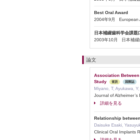
Best Oral Award
2004年9月 European Asso
日本補綴歯科学会課題
2003年10月 日本
論文
Association Between 
Study
査読
国際誌
Miyano, T; Ayukawa, Y;
Journal of Alzheimer
詳細を見る
Relationship between
Daisuke Esaki, Yasuyu
Clinical Oral Implan
詳細を見る