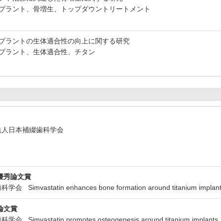
プラント、骨増生、トップダウントリートメント
プラントの生体適合性の向上に関する研究
プラント、生体適合性、チタン
団法人日本補綴歯科学会
優秀論文賞
mvastatin enhances bone formation around titanium implants in
論文賞
vastatin promotes osteogenesis around titanium implants. A histo