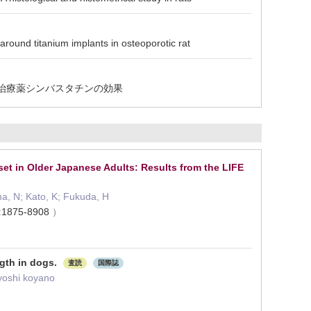
und titanium implants in osteoporotic rat
症治療薬シンバスタチンの効果
t in Older Japanese Adults: Results from the LIFE
ma, N; Kato, K; Fukuda, H
:
1875-8908
）
gth in dogs.
査読
国際誌
yoshi koyano