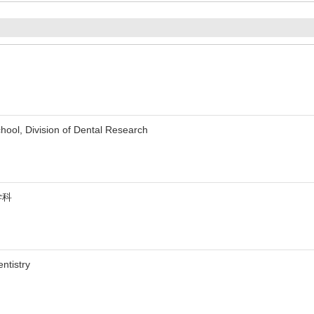
l, Division of Dental Research
学科
ntistry