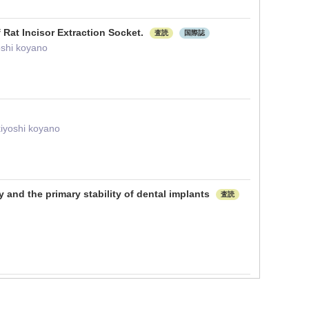
 Rat Incisor Extraction Socket.
査読
国際誌
oshi koyano
kiyoshi koyano
nd the primary stability of dental implants
査読