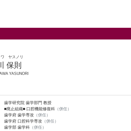
カワ ヤスノリ
川 保則
AWA YASUNORI
歯学研究院 歯学部門 教授
■廃止組織■ 口腔機能修復科
（併任）
歯学府 歯学専攻
（併任）
歯学府 口腔科学専攻
（併任）
歯学部 歯学科
（併任）