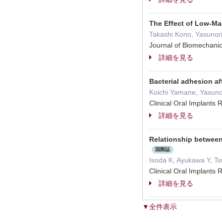
The Effect of Low-Ma
Takashi Kono, Yasunor
Journal of Biomechan
詳細を見る
Bacterial adhesion af
Koichi Yamane, Yasunor
Clinical Oral Implan
詳細を見る
Relationship between
国際誌
Isoda K, Ayukawa Y, Ts
Clinical Oral Implan
詳細を見る
▼全件表示