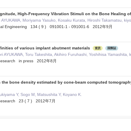
gnitude, High-Frequency Vibration Stimuli on the Bone Healing of
i AYUKAWA, Moriyama Yasuko, Kosaku Kurata, Hiroshi Takamatsu, kiy
ical Engineering 134 ( 9 ) 091001-1 - 091001-6 2012年9月
finities of various implant abutment materials
査読
国際誌
i AYUKAWA, Toru Takeshita, Akihiro Furuhashi, Yoshihisa Yamashita, 
ts Research in press 2012年8月
 the bone density estimated by cone-beam computed tomography a
ukiyama Y, Sogo M, Matsushita Y, Koyano K.
ts Research 23 ( 7 ) 2012年7月