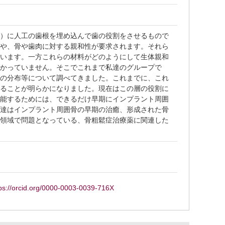
ろ）に人工の歯根を埋め込んで歯の役割をさせるもので
質や、骨や歯肉に対する親和性が要求されます。それら
ています。一方これらの材料がどのようにして生体親和
分かっていません。そこでこれまで私達のグループで
質の分布等について調べてきました。これまでに、これ
することが明らかになりました。現在はこの層の役割に
機能するためには、できるだけ早期にインプラント周囲
私達はインプラント周囲骨の早期の治癒、形成された骨
科領域で問題となっている、骨粗鬆症治療薬に関連した
ps://orcid.org/0000-0003-0039-716X