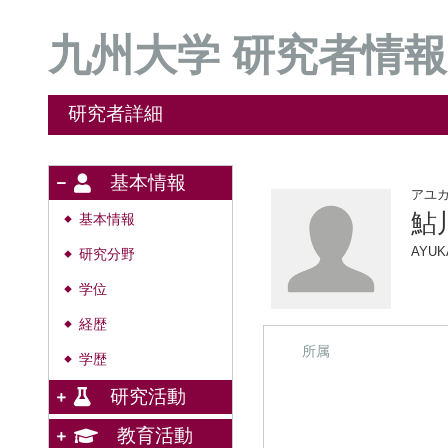
九州大学 研究者情報
研究者詳細
基本情報
アユ
鮎
基本情報
◆
AYUK
研究分野
◆
学位
◆
経歴
◆
所属
学歴
◆
研究活動
教育活動