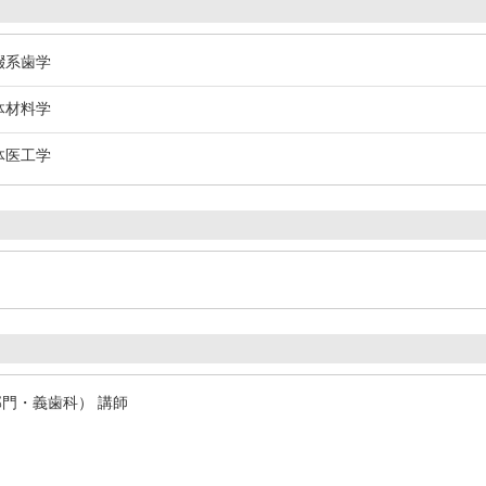
綴系歯学
体材料学
体医工学
部門・義歯科） 講師