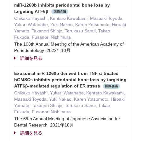
miR-1260b inhibits periodontal bone loss by
targeting ATF6β
国際会議
Chikako Hayashi, Kentaro Kawakami, Masaaki Toyoda,
Yukari Watanabe, Yuki Nakao, Karen Yotsumoto, Hiroaki
Yamato, Takanori Shinjo, Terukazu Sanui, Takao
Fukuda, Fusanori Nishimura
The 108th Annual Meeting of the American Academy of
Periodontology 2022年10月
詳細を見る
Exosomal miR-1260b derived from TNF-α-treated
hGMSCs inhibits periodontal bone loss by targeting
ATF6β-mediated regulation of ER stress
国際会議
Chikako Hayashi, Yukari Watanabe, Kentaro Kawakami,
Masaaki Toyoda, Yuki Nakao, Karen Yotsumoto, Hiroaki
Yamato, Takanori Shinjo, Terukazu Sanui, Takao
Fukuda, Fusanori Nishimura
The 69th Annual Meeting of Japanese Association for
Dental Research 2021年10月
詳細を見る