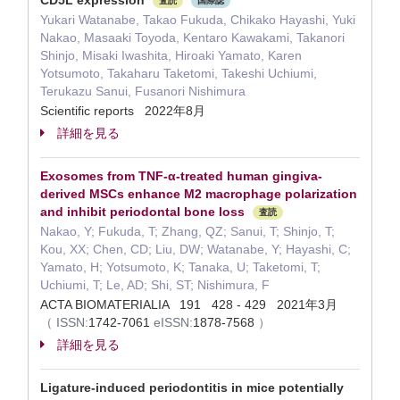
CD5L expression
査読
国際誌
Yukari Watanabe, Takao Fukuda, Chikako Hayashi, Yuki
Nakao, Masaaki Toyoda, Kentaro Kawakami, Takanori
Shinjo, Misaki Iwashita, Hiroaki Yamato, Karen
Yotsumoto, Takaharu Taketomi, Takeshi Uchiumi,
Terukazu Sanui, Fusanori Nishimura
Scientific reports 2022年8月
詳細を見る
Exosomes from TNF-α-treated human gingiva-
derived MSCs enhance M2 macrophage polarization
and inhibit periodontal bone loss
査読
Nakao, Y; Fukuda, T; Zhang, QZ; Sanui, T; Shinjo, T;
Kou, XX; Chen, CD; Liu, DW; Watanabe, Y; Hayashi, C;
Yamato, H; Yotsumoto, K; Tanaka, U; Taketomi, T;
Uchiumi, T; Le, AD; Shi, ST; Nishimura, F
ACTA BIOMATERIALIA 191 428 - 429 2021年3月
（
ISSN:
1742-7061
eISSN:
1878-7568
）
詳細を見る
Ligature-induced periodontitis in mice potentially