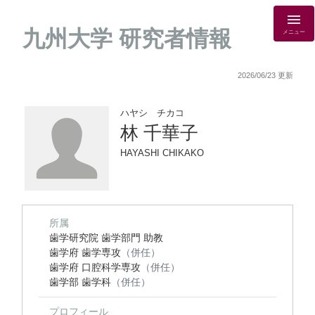
九州大学 研究者情報
メニュー
2026/06/23 更新
ハヤシ チカコ
林 千華子
HAYASHI CHIKAKO
所属
歯学研究院 歯学部門 助教
歯学府 歯学専攻
（併任）
歯学府 口腔科学専攻
（併任）
歯学部 歯学科
（併任）
プロフィール