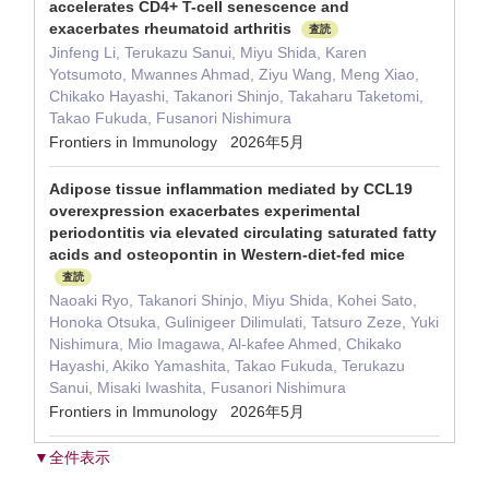
accelerates CD4+ T-cell senescence and
exacerbates rheumatoid arthritis
査読
Jinfeng Li, Terukazu Sanui, Miyu Shida, Karen
Yotsumoto, Mwannes Ahmad, Ziyu Wang, Meng Xiao,
Chikako Hayashi, Takanori Shinjo, Takaharu Taketomi,
Takao Fukuda, Fusanori Nishimura
Frontiers in Immunology 2026年5月
Adipose tissue inflammation mediated by CCL19
overexpression exacerbates experimental
periodontitis via elevated circulating saturated fatty
acids and osteopontin in Western-diet-fed mice
査読
Naoaki Ryo, Takanori Shinjo, Miyu Shida, Kohei Sato,
Honoka Otsuka, Gulinigeer Dilimulati, Tatsuro Zeze, Yuki
Nishimura, Mio Imagawa, Al-kafee Ahmed, Chikako
Hayashi, Akiko Yamashita, Takao Fukuda, Terukazu
Sanui, Misaki Iwashita, Fusanori Nishimura
Frontiers in Immunology 2026年5月
▼全件表示