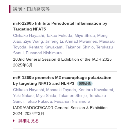
講演・口頭発表等
miR-1260b Inhibits Periodontal Inflammation by
Targeting NFAT5
Chikako Hayashi, Takao Fukuda, Miyu Shida, Meng
Xiao, Ziyu Wang, Jinfeng Li, Ahmad Mwannes, Masaaki
Toyoda, Kentaro Kawakami, Takanori Shinjo, Terukazu
Sanui, Fusanori Nishimura.
103nd General Session & Exhibition of the IADR 2025
2025年6月
miR-1260b promotes M2 macrophage polarization
by targeting NFAT5 and NLRP3
国際会議
Chikako Hayashi, Masaaki Toyoda, Kentaro Kawakami,
Yuki Nakao, Miyu Shida, Takanori Shinjo, Terukazu
Sanui, Takao Fukuda, Fusanori Nishimura
IADR/AADOCR/CADR General Session & Exhibition
2024 2024年3月
詳細を見る