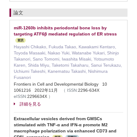
論文
miR-1260b inhibits periodontal bone loss by
targeting ATF6β mediated regulation of ER stress
査読
Hayashi Chikako, Fukuda Takao, Kawakami Kentaro,
Toyoda Masaaki, Nakao Yuki, Watanabe Yukari, Shinjo
Takanori, Sano Tomomi, Iwashita Misaki, Yotsumoto
Karen, Shida Miyu, Taketomi Takaharu, Sanui Terukazu,
Uchiumi Takeshi, Kanematsu Takashi, Nishimura
Fusanori
Frontiers in Cell and Developmental Biology 10
1061216 2022年11月
（
ISSN:
2296-634X
eISSN:
2296634X
）
詳細を見る
Extracellular vesicles derived from GMSCs
stimulated with TNF-α and IFN-α promote M2
macrophage polarization via enhanced CD73 and