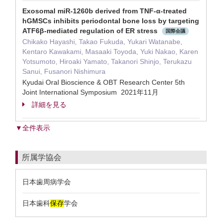
Exosomal miR-1260b derived from TNF-α-treated
hGMSCs inhibits periodontal bone loss by targeting
ATF6β-mediated regulation of ER stress
国際会議
Chikako Hayashi, Takao Fukuda, Yukari Watanabe,
Kentaro Kawakami, Masaaki Toyoda, Yuki Nakao, Karen
Yotsumoto, Hiroaki Yamato, Takanori Shinjo, Terukazu
Sanui, Fusanori Nishimura
Kyudai Oral Bioscience & OBT Research Center 5th
Joint International Symposium 2021年11月
詳細を見る
▼全件表示
所属学協会
日本歯周病学会
日本歯科
保存
学会