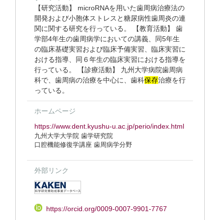
【研究活動】 microRNAを用いた歯周病治療法の
開発および小胞体ストレスと糖尿病性歯周炎の連
関に関する研究を行っている。 【教育活動】 歯
学部4年生の歯周病学においての講義、同5年生
の臨床基礎実習および臨床予備実習、臨床実習に
おける指導、同６年生の臨床実習における指導を
行っている。 【診療活動】 九州大学病院歯周病
科で、歯周病の治療を中心に、歯科
保存
治療を行
っている。
ホームページ
https://www.dent.kyushu-u.ac.jp/perio/index.html
九州大学大学院 歯学研究院
口腔機能修復学講座 歯周病学分野
外部リンク
https://orcid.org/0009-0007-9901-7767