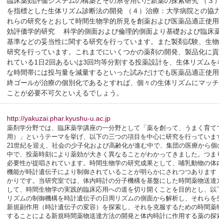
臨床薬効評価システムの構築とその系を用いた新薬の探索研究 （３
を指標とした生体リズム診断法の開発 （４）治療：大学病院との協
れらの研究をとおして時間生物学的所見を創薬および医薬品適正使用に
効評価学的研究 科学的側面および倫理的側面より基礎および臨床
基準などの妥当性に関する研究を行っています。また製剤試験、生
研究を行っています。これまでにいくつかの薬剤の開発、製品化に
れている1日2回あるいは3回均等分割する投薬設計を、生体リズム
な時間帯には投与量を減量するといった試みだけでも医薬品適正使
終ゴールが治療の個別化であるとすれば、個々の生体リズムにマッ
ことが必要不可欠といえるでしょう。
http://yakuzai.phar.kyushu-u.ac.jp
薬剤学分野では、臨床薬学講座の一分野として「薬を創って、うまく育て
用）」というテーマを挙げ、以下の三つの項目を中心に研究を行っていま
21世紀を迎え、社会の少子化および高齢化が進む中で、集団の医療から
中で、投薬時刻により薬効が大きく異なることがわかってきました。つま
必要性が提唱されています。時間生物学の研究成果として、哺乳動物の体
機能が時計遺伝子により制御されていることが明らかにされつつあります
かりです。当研究室では、体内時計の分子機構を基盤にした時間薬物送達
して、時間生物学の実践的臨床応用への道を切り開くことを目的とし、以
リズムの制御機構を時計遺伝子の日周リズムの側面から解析し、それらを
新規副作用（時計遺伝子の変容）を探索し、それを克服するための時間薬
することによる新規時間薬物送達方法の開発と体内時計に作用する薬の探