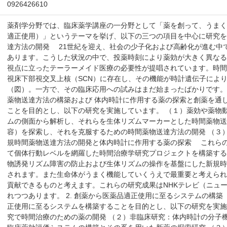
0926426610
薬剤学分野では、臨床薬学講座の一分野として「薬を創って、うま
適正使用）」というテーマを挙げ、以下の三つの項目を中心に研究を
達方法の開発 21世紀を迎え、社会の少子化および高齢化が進む中
あります。こうした状況の中で、投薬時刻により薬効が大きく異な
視点に立ったテーラーメイド医療の必要性が提唱されています。時
視床下部視交叉上核（SCN）に存在し、その機能が時計遺伝子によ
（図）。一方で、その臨床応用への試みはまだ始まったばかりです
薬物送達方法の構築および 体内時計に作用する薬の探索と創薬を通
ことを目的とし、以下の研究を実施しています。 （１）薬効や薬物
ムの側面から解析し、それらを生体リズムマーカーとした時間薬物送
容）を探索し、それを克服するための時間薬物送達方法の開発 （３
規時間薬物送達方法の開発と体内時計に作用する薬の探索 これら
て個体行動レベルを網羅した時間治療学研究プロジェクトを構築す
物誘発リズム障害の防止および生体リズムの操作を基盤にした新規
されます。また生命体がうまく機能していくうえで最重要と考えら
貢献できるものと考えます。これらの研究成果はNHKテレビ（ニュ
れつつあります。 2. 創薬から医薬品適正使用に至るシステムの構
正使用に至るシステムを構築することを目的とし、以下の研究を実施
究で時間治療のための薬の開発 （２）非臨床研究：体内時計の分子