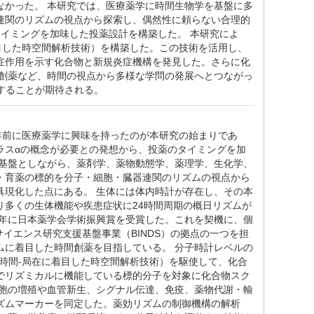
なかった。 本研究では、医療薬学に時間生物学を基盤に多
連関のリズムの視点から探索し、偶然性に頼らない合理的
イミングを加味した投薬設計を構築した。 本研究によ
目した時空間解析技術）を構築した。この技術を活用し、
症作用を示す化合物と新規炎症機構を発見した。さらに化
間創薬など、時間の視点から多様な学問の発展へとつながっ
することが期待される。
0年前に医療薬学に興味を持ったのが本研究の始まりであ
ラスαの概念が必要との発想から、投薬のタイミングを加
を基盤としながら、薬剤学、薬物動態学、薬理学、生化学、
・育薬の標的を分子・細胞・臓器連関のリズムの視点から
具現化した点にある。 生体には体内時計が存在し、その本
多くの生体機能や疾患症状に24時間周期の概日リズムが
2年に日本薬学会学術振興賞を受賞した。これを契機に、個
イエンス研究支援基盤事業（BINDS）の拠点の一つを担
ムに着目した時間創薬を目指している。 分子時計レベルの
時間-局在に着目した時空間解析技術）を駆使して、化合
でリズミカルに機能している標的分子を対象に化合物スク
細胞の増殖や血管新生、シグナル伝達、免疫、薬物代謝・輸
ズムマーカーを同定した。薬効リズムの制御機構の解析