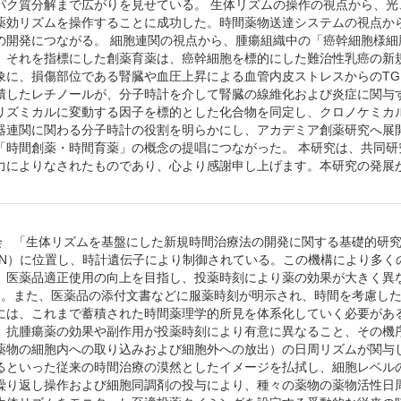
パク質分解まで広がりを見せている。 生体リズムの操作の視点から、
薬効リズムを操作することに成功した。時間薬物送達システムの視点か
の開発につながる。 細胞連関の視点から、腫瘍組織中の「癌幹細胞様
、それを指標にした創薬育薬は、癌幹細胞を標的にした難治性乳癌の新
象に、損傷部位である腎臓や血圧上昇による血管内皮ストレスからのTG
積したレチノールが、分子時計を介して腎臓の線維化および炎症に関与す
リズミカルに変動する因子を標的とした化合物を同定し、クロノケミカ
器連関に関わる分子時計の役割を明らかにし、アカデミア創薬研究へ展
「時間創薬・時間育薬」の概念の提唱につながった。 本研究は、共同
力によりなされたものであり、心より感謝申し上げます。本研究の発展
薬学会 「生体リズムを基盤にした新規時間治療法の開発に関する基礎的
CN）に位置し、時計遺伝子により制御されている。この機構により多く
、医薬品適正使用の向上を目指し、投薬時刻により薬の効果が大きく異
acology）。また、医薬品の添付文書などに服薬時刻が明示され、時間を
には、これまで蓄積された時間薬理学的所見を体系化していく必要があ
、抗腫瘍薬の効果や副作用が投薬時刻により有意に異なること、その機序
薬物の細胞内への取り込みおよび細胞外への放出）の日周リズムが関与
るといった従来の時間治療の漠然としたイメージを払拭し、細胞レベル
繰り返し操作および細胞同調剤の投与により、種々の薬物の薬物活性日