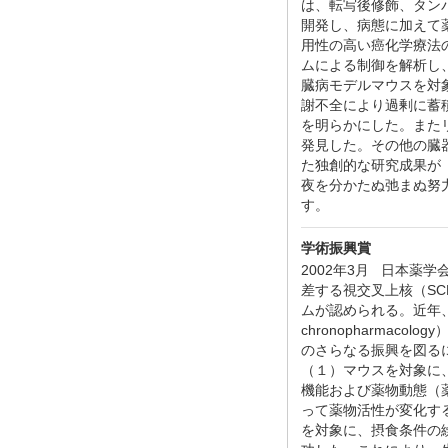
は、転写後修飾、タン
開発し、病態に加えて
用性の高い癌化学療法
ムによる制御を解析し
臓病モデルマウスを対
謝不全により過剰に蓄
を明らかにした。また
発見した。その他の臓
た独創的な研究成果が
夜を分かたぬ弛まぬ努
す。
学術振興賞
2002年3月 日本
差する視交叉上核（S
ムが認められる。近年
chronopharm
のさらなる振興を図る
（１）マウスを対象に
機能および薬物動態（
って薬物活性が変化す
を対象に、摂食条件の