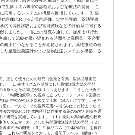
）臨床試験：臨床試験受託機関と協力して時計遺伝子
力で生体リズム障害の診断法および治療法の開発 こ
応用するシステムの構築を目指しています。 3. 薬
薬効評価における定量的評価、定性的評価、薬効評価
物学的同等性試験および官能試験などの評価系に関する
貢献しました。 以上の研究を通して、従来より行わ
を考慮して治療効果が望まれる時間帯に高用量、不必要
用の向上につながることが期待されます。薬物療法の最
チした至適投薬設計および薬物送達システムを構築する
て、正しく使うための研究（創薬と育薬・医薬品適正使
す。 1. 生体リズムを基盤にした薬物送達方法の開発
個の医療へとその重点が移りつつあります。こうした状況の
り、「時間治療学」の視点に立ったテーラーメイド医療の
内時計中枢が視床下部視交叉上核（SCN）に存在し、その
（図）。一方で、その臨床応用への試みはまだ始まったば
方法の構築および 体内時計に作用する薬の探索と創薬を通
下の研究を実施しています。 （１）薬効や薬物動態の日周
生体リズムマーカーとした時間薬物送達方法の開発 （２）
物送達方法の開発 （３）生体リズム（生体内環境）を操作
索 これらの研究をとおして、遺伝子レベル、細胞レベ