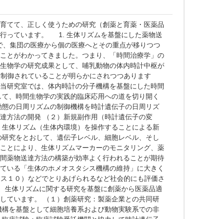
く育てて、正しく使うための研究（創薬と育薬・医薬品
行っています。 1. 生体リズムを基盤にした薬物送
で、集団の医療から個の医療へとその重点が移りつつ
ることがわかってきました。つまり、「時間治療学」の
間生物学の研究成果として、哺乳動物の体内時計中枢が
り制御されていることが明らかにされつつあります
。当研究室では、体内時計の分子機構を基盤にした時間
して、時間生物学の実践的臨床応用への道を切り開く
動態の日周リズムの制御機構を時計遺伝子の日周リズ
達方法の開発 （２）新規副作用（時計遺伝子の変
）生体リズム（生体内環境）を操作することによる新
の研究をとおして、遺伝子レベル、細胞レベル、そし
ることにより、生体リズムマーカーのモニタリング、薬
時間薬物送達方法の構築が効率よく行われることが期待
れている「生体のホメオスタシス機構の維持」に大きく
ース１０）などでとりあげられるなど社会的にも評価さ
築 生体リズムに関する研究を基盤に創薬から医薬品適
しています。 （１）創薬研究：製薬企業との共同研
機構を基盤として細胞培養系および動物実験系での非