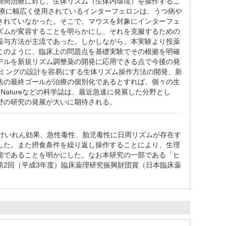
時間治療に対し、生体リズム（生体内環境）を操作するこ
治療に幅広く使用されているインターフェロンは、うつ病や
されていなかった。そこで、マウスを対象にインターフェ
ズムが変容することを明らかにし、それを克服するための
投与方法が主流であった。しかしながら、本実験より投薬
このように、臨床上の問題点を基礎実験でその根拠を明確
デルを新規リズム調整薬の開発に応用できる点で今後の発
ミングの設計を容易にする生体リズム操作方法の開発、新
法の最終ゴールが治療の個別化であるとすれば、個々の生
、Natureなどの科学誌は、最近急速に発展した分野とし
野の研究の発展が大いに期待される。
抗けいれん効果、急性毒性、胎児毒性に日周リズムが存在す
した。また摂食条件を繰り返し操作することにより、生理
能であることを明かにした。なお本研究の一部である「ヒ
2回（平成3年度）臨床薬理研究振興財団賞（日本臨床薬