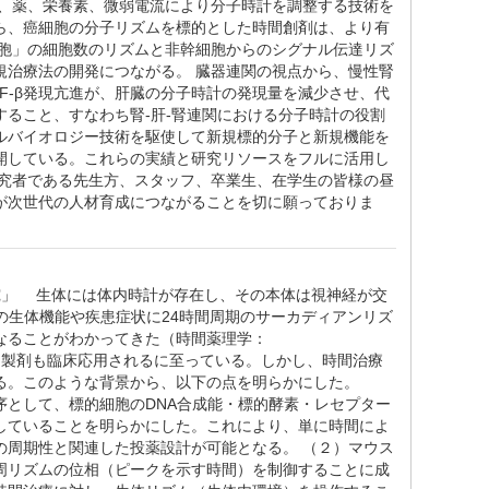
光、薬、栄養素、微弱電流により分子時計を調整する技術を
ら、癌細胞の分子リズムを標的とした時間創剤は、より有
細胞」の細胞数のリズムと非幹細胞からのシグナル伝達リズ
規治療法の開発につながる。 臓器連関の視点から、慢性腎
F-β発現亢進が、肝臓の分子時計の発現量を減少させ、代
ること、すなわち腎-肝-腎連関における分子時計の役割
ルバイオロジー技術を駆使して新規標的分子と新規機能を
開している。これらの実績と研究リソースをフルに活用し
研究者である先生方、スタッフ、卒業生、在学生の皆様の昼
が次世代の人材育成につながることを切に願っておりま
研究」 生体には体内時計が存在し、その本体は視神経が交
の生体機能や疾患症状に24時間周期のサーカディアンリズ
なることがわかってきた（時間薬理学：
考慮した製剤も臨床応用されるに至っている。しかし、時間治療
る。このような背景から、以下の点を明らかにした。
として、標的細胞のDNA合成能・標的酵素・レセプター
していることを明らかにした。これにより、単に時間によ
の周期性と関連した投薬設計が可能となる。 （２）マウス
周リズムの位相（ピークを示す時間）を制御することに成