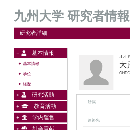
九州大学 研究者情報
研究者詳細
基本情報
オオ
大
基本情報
◆
OHDO
学位
◆
経歴
◆
研究活動
所属
教育活動
学内運営
連絡先
社会貢献