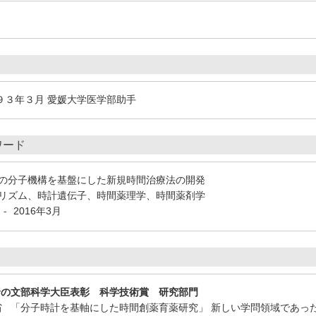
９３年３月 愛媛大学医学部助手
ワード
の分子機構を基盤にした新規時間治療法の開発
リズム、時計遺伝子、時間薬理学、時間薬剤学
2016年3月
-
野の文部科学大臣表彰 科学技術賞 研究部門
科学省 「分子時計を基軸にした時間創薬育薬研究」 新しい学問領域であ