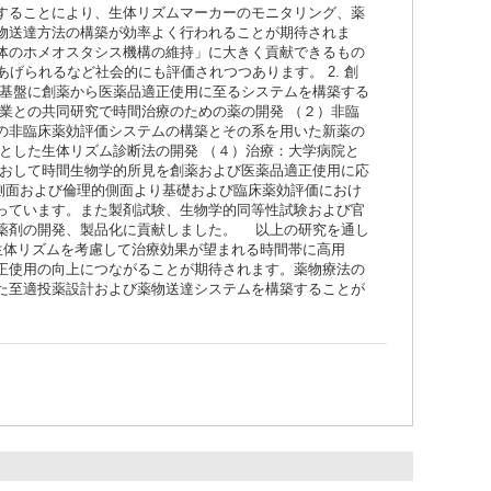
することにより、生体リズムマーカーのモニタリング、薬
物送達方法の構築が効率よく行われることが期待されま
体のホメオスタシス機構の維持」に大きく貢献できるもの
げられるなど社会的にも評価されつつあります。 2. 創
基盤に創薬から医薬品適正使用に至るシステムを構築する
業との共同研究で時間治療のための薬の開発 （２）非臨
の非臨床薬効評価システムの構築とその系を用いた新薬の
とした生体リズム診断法の開発 （４）治療：大学病院と
おして時間生物学的所見を創薬および医薬品適正使用に応
的側面および倫理的側面より基礎および臨床薬効評価におけ
っています。また製剤試験、生物学的同等性試験および官
薬剤の開発、製品化に貢献しました。 以上の研究を通し
生体リズムを考慮して治療効果が望まれる時間帯に高用
正使用の向上につながることが期待されます。薬物療法の
た至適投薬設計および薬物送達システムを構築することが