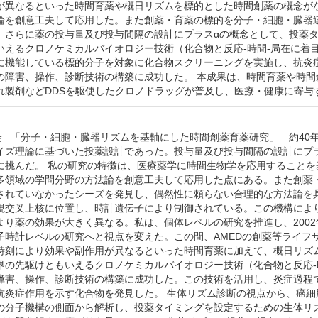
が異なるといった時間育薬や概日リズムを標的とした時間創薬の概念が
論を創意工夫して応用した。また創薬・育薬の標的を分子・細胞・臓器
。さらに薬の投与量及び投与間隔の設計にプラスαの概念として、投薬タ
いえるクロノケミカルバイオロジー技術（化合物と反応-時間-局在に着
に機能している標的分子を対象に化合物スクリーニングを実施し、抗炎
の障害、操作、診断技術の構築に成功した。 本成果は、時間育薬や時
れ製剤などDDSを駆使したクロノドラッグが普及し、医療・健康に寄与
学会 「分子・細胞・臓器リズムを基軸にした時間創薬育薬研究」 約4
イズ理論に基づいた投薬設計であった。投与量及び投与間隔の設計にプ
に挑んだ。 私の研究の特徴は、医療薬学に時間生物学を応用すること
多領域の学問分野の方法論を創意工夫して応用した点にある。また創薬
されていなかったシーズを発見し、偶然性に頼らない合理的な方法論を
視交叉上核に位置し、時計遺伝子により制御されている。この機構により
より薬の効果が大きく異なる。私は、個体レベルの研究を推進し、200
子時計レベルの研究へと視点を変えた。この間、AMEDの創薬等ライフサ
時刻により効果や副作用が異なるといった時間育薬に加えて、概日リズ
界の先駆けともいえるクロノケミカルバイオロジー技術（化合物と反応-
障害、操作、診断技術の構築に成功した。この技術を活用し、炎症過程
抗炎症作用を示す化合物を発見した。 生体リズム診断の視点から、癌
の分子機構の側面から解析し、投薬タイミングを設定するための生体リ