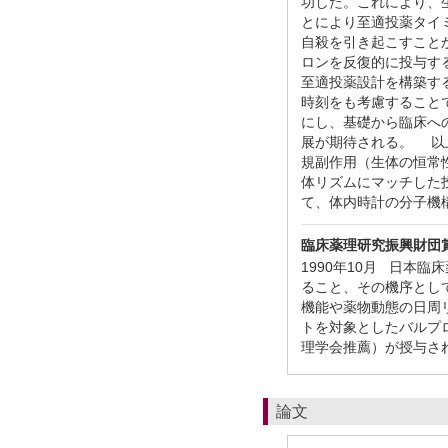
功した。これにより、
とにより至適投薬タイ
自殺を引き起こすこと
ロンを反復的に投与す
至適投薬設計を構築す
時刻をも考慮すること
にし、基礎から臨床へ
展が期待される。 以
規副作用（生体の恒常
体リズムにマッチした投
て、体内時計の分子機
臨床薬理研究振興財団
1990年10月 日
ること、その機序とし
機能や薬物動態の日周
トを対象としたバルプ
理学会推薦）が授与さ
論文