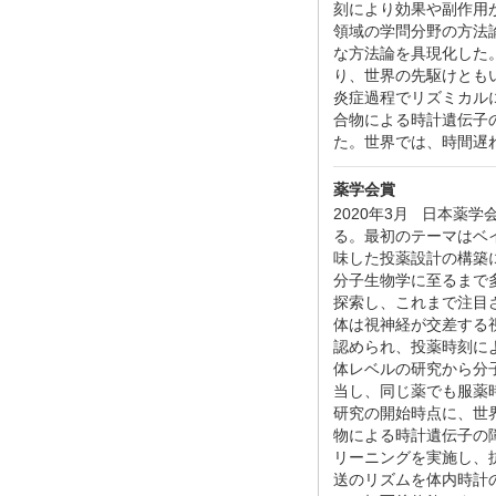
刻により効果や副作用
領域の学問分野の方法
な方法論を具現化した
り、世界の先駆けとも
炎症過程でリズミカル
合物による時計遺伝子
た。世界では、時間遅
薬学会賞
2020年3月 日本薬
る。最初のテーマはベ
味した投薬設計の構築
分子生物学に至るまで
探索し、これまで注目
体は視神経が交差する
認められ、投薬時刻に
体レベルの研究から分
当し、同じ薬でも服薬
研究の開始時点に、世
物による時計遺伝子の
リーニングを実施し、
送のリズムを体内時計