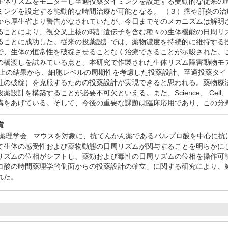
生体リズムをモニターし至適投薬タイミングを設定する受動的な従来の
ミングを設定する能動的な時間治療が可能となる。 （３）癌や肝炎の
から厚生省より警告がなされていたが、今日までそのメカニズムは解明
ることにより、視交叉上核の時計遺伝子を含む種々の生体機能の日周リ
ることに成功した。従来の投薬設計では、薬物濃度を持続的に維持する
で、生体の恒常性を破綻させることなく治療できることが示唆された。
の橋渡しを試みている点と、本研究で作製された生体リズム障害動物モ
上の結果から、細胞レベルの周期性を考慮した投薬設計、至適投薬タイ
性の破綻）を克服するための投薬設計が実現できると思われる。薬物療
薬設計を構築することが必要不可欠といえる。また、Science、 Cell
構をあげている。そして、今後の重要な課題は臨床応用であり、この分
賞
本臨床薬理学会 マウスを対象に、抗てんかん薬であるバルプロ酸を中心に
て生体の感受性および薬物動態の日周リズムが関与することを明らかに
リズムの位相がシフトし、薬効および毒性の日周リズムの位相を操作可
ロ酸の時間薬理学的側面からの投薬設計の確立」に関する研究により、第
れた。