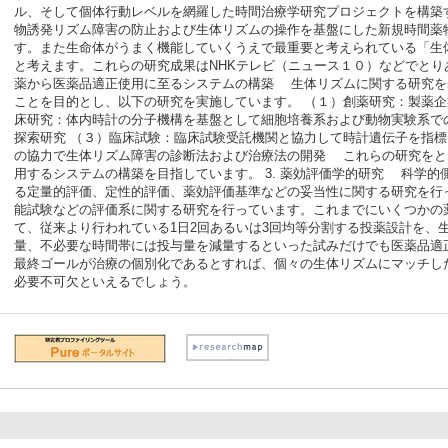
ル、そして個体行動レベルを網羅した時間治療学研究プロジェクトを構築
物誘発リズム障害の防止および生体リズムの操作を基盤にした新規時間薬
す。また生命体がうまく機能していくうえで最重要と考えられている「生
と考えます。これらの研究成果はNHKテレビ（ニュース１０）などでとりあ
薬から医薬品適正使用に至るシステムの構築 生体リズムに関する研究を
ことを目的とし、以下の研究を実施しています。 （１）創薬研究：製薬企
床研究：体内時計の分子機構を基盤として細胞培養系および動物実験系で
探索研究 （３）臨床試験：臨床試験受託機関と協力して時計遺伝子を指標
の協力で生体リズム障害の診断法および治療法の開発 これらの研究をと
用するシステムの構築を目指しています。 3. 薬効評価学的研究 科学
る定量的評価、定性的評価、薬効評価基準などの妥当性に関する研究を行
能試験などの評価系に関する研究を行っています。これまでにいくつかの
て、従来より行われている1日2回あるいは3回均等分割する投薬設計を、
量、不必要な時間帯には投与量を減量するといった試みだけでも医薬品適
最終ゴールが治療の個別化であるとすれば、個々の生体リズムにマッチし
必要不可欠といえるでしょう。