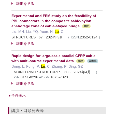
詳細を見る
Experimental and FEM study on the feasibility of
PBL connectors in the composite cable-pylon
anchorage zone of cable-stayed bridge
査読
Liu, MH; Liu, YQ; Yuan, H;
Lu
, C
STRUCTURES 67 2024年9月
（
ISSN:
2352-0124
）
詳細を見る
Rapid design for large-scale parallel CFRP cable
with multi-source experimental data
査読
国際誌
Dong, L; Feng, P;
Lu
, C; Zhang, P; Ding, GZ
ENGINEERING STRUCTURES 305 2024年4月
（
ISSN:
0141-0296
eISSN:
1873-7323
）
詳細を見る
▼全件表示
講演・口頭発表等