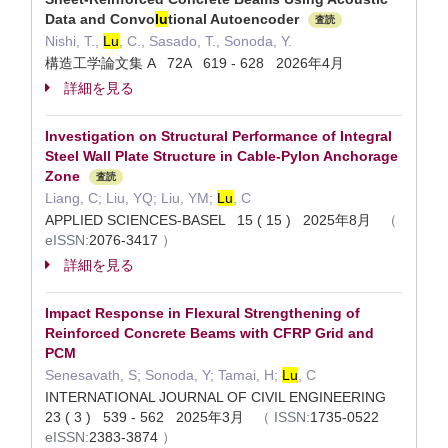
Data and Convo
lu
tional Autoencoder
査読
Nishi, T.,
Lu
, C., Sasado, T., Sonoda, Y.
構造工学論文集 A 72A 619 - 628 2026年4月
詳細を見る
Investigation on Structural Performance of Integral
Steel Wall Plate Structure in Cable-Pylon Anchorage
Zone
査読
Liang, C; Liu, YQ; Liu, YM;
Lu
, C
APPLIED SCIENCES-BASEL 15 ( 15 ) 2025年8月
（
eISSN:
2076-3417
）
詳細を見る
Impact Response in Flexural Strengthening of
Reinforced Concrete Beams with CFRP Grid and
PCM
Senesavath, S; Sonoda, Y; Tamai, H;
Lu
, C
INTERNATIONAL JOURNAL OF CIVIL ENGINEERING
23 ( 3 ) 539 - 562 2025年3月
（
ISSN:
1735-0522
eISSN:
2383-3874
）