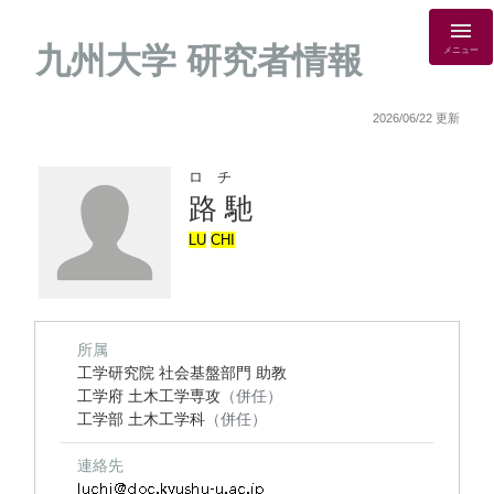
九州大学 研究者情報
メニュー
2026/06/22 更新
ロ チ
路 馳
LU
CHI
所属
工学研究院 社会基盤部門 助教
工学府 土木工学専攻
（併任）
工学部 土木工学科
（併任）
連絡先